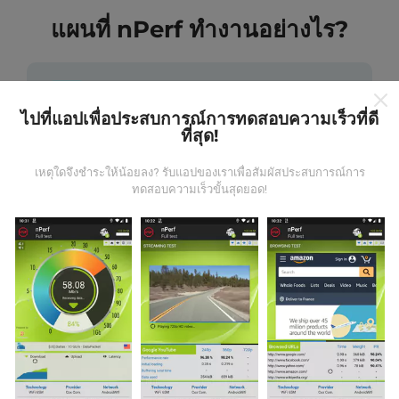
แผนที่ nPerf ทำงานอย่างไร?
ไปที่แอปเพื่อประสบการณ์การทดสอบความเร็วที่ดี
ที่สุด!
ข้อมูลมาจากไหน?
เหตุใดจึงชำระให้น้อยลง? รับแอปของเราเพื่อสัมผัสประสบการณ์การ
ทดสอบความเร็วขั้นสุดยอด!
ข้อมูลนี้ถูกรวบรวมจากการทดสอบที่ดำเนินการโดยผู้ใช้
งานแอพ nPerf เป็นการทดสอบที่ทำในสภาพการใช้งาน
จริง ในจุดที่ทดสอบ ถ้าคุณอยากมีส่วนร่วม เพียงคุณดาวน์
โหลดแอพ nPerf ลงในสมาร์ทโฟนของคุณ
ยิ่งได้ข้อมูล
มากขึ้นเท่าไหร่ แผนที่ที่ได้ก็ยิ่งสมบูรณ์มากขึ้น!