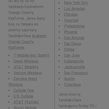
4G ary ny 5G ny
New York City
tambanjotraAnaheim,
Los Angeles
Orange County,
Chicago
Kalifornia. Jereo ihany
Houston
koa: ny tanjaka eo
Philadelphia
amin'ny sarintany
Phoenix
fandrakofana
Anaheim,
San Antonio
Orange County,
San Diego
Kalifornia
.
Dallas
T-Mobile (inc. Sprint)
San Jose
Union Wireless
Indianapolis
AT&T Mobility
Jacksonville
Verizon Wireless
San Francisco
Carolina West
Austin
Wireless
Columbus
Cellular One
Jereo koa ny
U.S. Cellular
fandrakofana
AT&T FirstNet
tambajotra finday 3G /
Boost Mobile