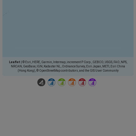
Leaflet
|
© Esri, HERE, Garmin, Intermap, increment P Corp., GEBCO, USGS, FAO, NPS,
NRCAN, GeoBase, IGN, Kadaster NL, Ordnance Survey, Esri Japan, METI, Esri China
(Hong Kong), © OpenStreetMap contributors, and the GIS User Community