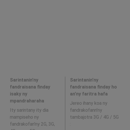
Sarintanin’ny
Sarintanin’ny
fandraisana finday
fandraisana finday ho
isaky ny
an’ny faritra hafa
mpandraharaha
Jereo ihany koa ny
Ity sarintany ity dia
fandrakofann'ny
mampiseho ny
tambajotra 3G / 4G / 5G
fandrakofan'ny 2G, 3G,
: