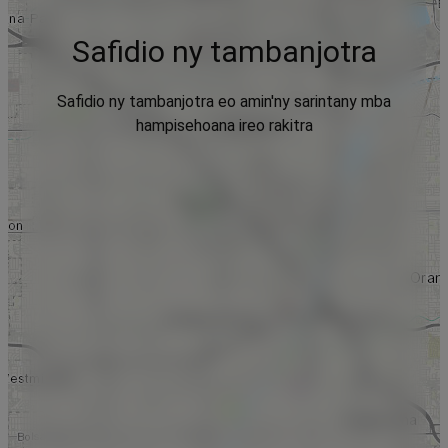
Safidio ny tambanjotra
Safidio ny tambanjotra eo amin'ny sarintany mba
hampisehoana ireo rakitra