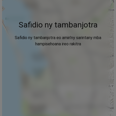
Safidio ny tambanjotra
Safidio ny tambanjotra eo amin'ny sarintany mba
hampisehoana ireo rakitra