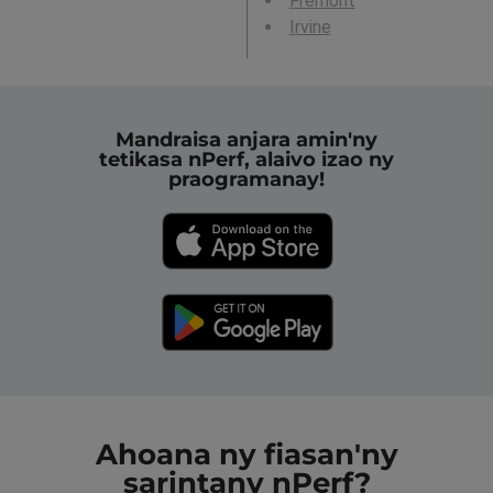
Fremont
Irvine
Mandraisa anjara amin'ny
tetikasa nPerf, alaivo izao ny
praogramanay!
Ahoana ny fiasan'ny
sarintany nPerf?