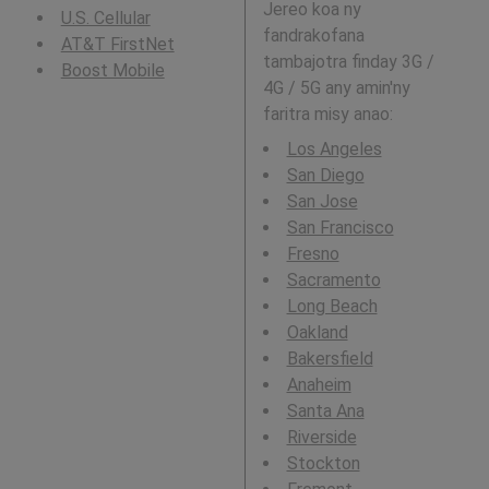
Jereo koa ny
U.S. Cellular
fandrakofana
AT&T FirstNet
tambajotra finday 3G /
Boost Mobile
4G / 5G any amin'ny
faritra misy anao:
Los Angeles
San Diego
San Jose
San Francisco
Fresno
Sacramento
Long Beach
Oakland
Bakersfield
Anaheim
Santa Ana
Riverside
Stockton