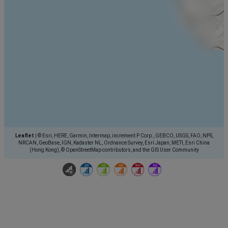
Leaflet
|
© Esri, HERE, Garmin, Intermap, increment P Corp., GEBCO, USGS, FAO, NPS,
NRCAN, GeoBase, IGN, Kadaster NL, Ordnance Survey, Esri Japan, METI, Esri China
(Hong Kong), © OpenStreetMap contributors, and the GIS User Community