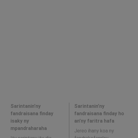
Sarintanin’ny
Sarintanin’ny
fandraisana finday
fandraisana finday ho
isaky ny
an’ny faritra hafa
mpandraharaha
Jereo ihany koa ny