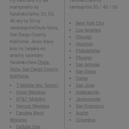
Ity sarintany ity dia
fandrakofann'ny
mampiseho ny
tambajotra 3G / 4G / 5G
fandrakofan'ny 2G, 3G,
:
4G ary ny 5G ny
New York City
tambanjotraChula-Vista,
Los Angeles
San Diego County,
Chicago
Kalifornia. Jereo ihany
Houston
koa: ny tanjaka eo
Philadelphia
amin'ny sarintany
Phoenix
fandrakofana
Chula-
San Antonio
Vista, San Diego County,
San Diego
Kalifornia
.
Dallas
T-Mobile (inc. Sprint)
San Jose
Union Wireless
Indianapolis
AT&T Mobility
Jacksonville
Verizon Wireless
San Francisco
Carolina West
Austin
Wireless
Columbus
Cellular One