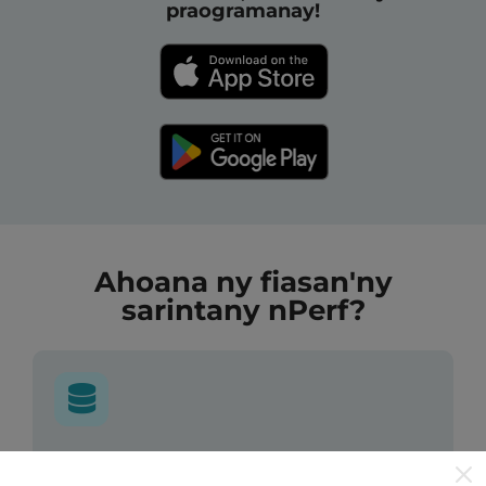
praogramanay!
Ahoana ny fiasan'ny
sarintany nPerf?
Avy aiza ny rakitra?