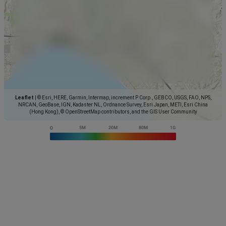
Leaflet
|
© Esri, HERE, Garmin, Intermap, increment P Corp., GEBCO, USGS, FAO, NPS,
NRCAN, GeoBase, IGN, Kadaster NL, Ordnance Survey, Esri Japan, METI, Esri China
(Hong Kong), © OpenStreetMap contributors, and the GIS User Community