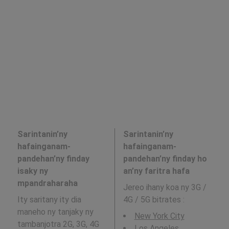
Sarintanin’ny
Sarintanin’ny
hafainganam-
hafainganam-
pandehan’ny finday
pandehan’ny finday ho
isaky ny
an’ny faritra hafa
mpandraharaha
Jereo ihany koa ny 3G /
Ity saritany ity dia
4G / 5G bitrates
:
maneho ny tanjaky ny
New York City
tambanjotra 2G, 3G, 4G
Los Angeles