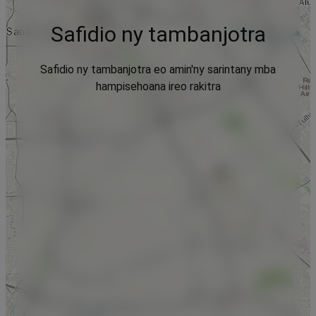
Safidio ny tambanjotra
Safidio ny tambanjotra eo amin'ny sarintany mba
hampisehoana ireo rakitra