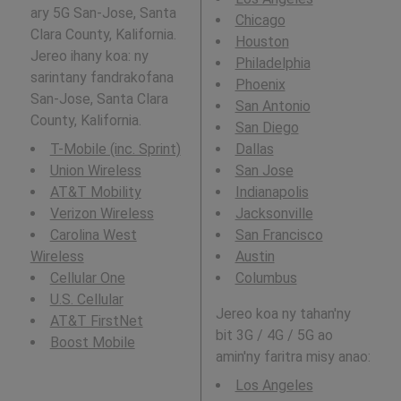
ary 5G San-Jose, Santa
Chicago
Clara County, Kalifornia.
Houston
Jereo ihany koa: ny
Philadelphia
sarintany fandrakofana
Phoenix
San-Jose, Santa Clara
San Antonio
County, Kalifornia.
San Diego
T-Mobile (inc. Sprint)
Dallas
Union Wireless
San Jose
AT&T Mobility
Indianapolis
Verizon Wireless
Jacksonville
Carolina West
San Francisco
Wireless
Austin
Cellular One
Columbus
U.S. Cellular
Jereo koa ny tahan'ny
AT&T FirstNet
bit 3G / 4G / 5G ao
Boost Mobile
amin'ny faritra misy anao:
Los Angeles