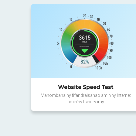
Website Speed Test
Manombana ny fifandraisanao amin'ny Internet
amin'ny tsindry iray