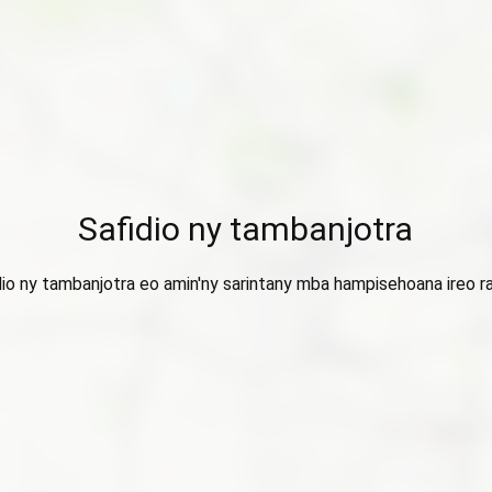
Safidio ny tambanjotra
dio ny tambanjotra eo amin'ny sarintany mba hampisehoana ireo ra