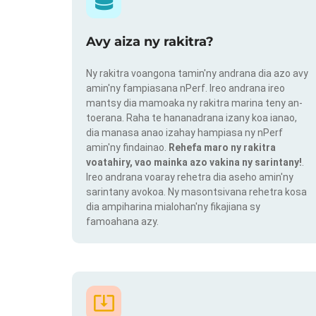
Avy aiza ny rakitra?
Ny rakitra voangona tamin'ny andrana dia azo avy
amin'ny fampiasana nPerf. Ireo andrana ireo
mantsy dia mamoaka ny rakitra marina teny an-
toerana. Raha te hananadrana izany koa ianao,
dia manasa anao izahay hampiasa ny nPerf
amin'ny findainao.
Rehefa maro ny rakitra
voatahiry, vao mainka azo vakina ny sarintany!
.
Ireo andrana voaray rehetra dia aseho amin'ny
sarintany avokoa. Ny masontsivana rehetra kosa
dia ampiharina mialohan'ny fikajiana sy
famoahana azy.