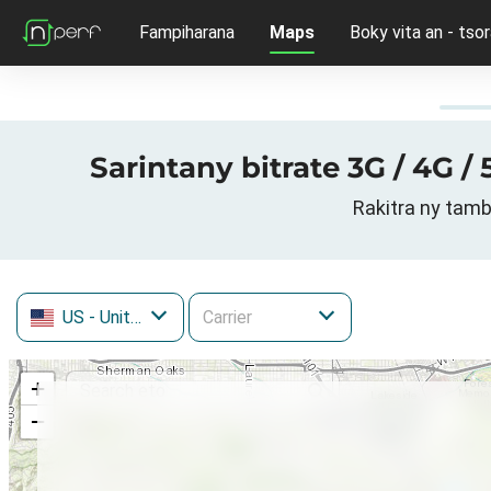
Fampiharana
Maps
Boky vita an - tsor
Sarintany bitrate 3G / 4G /
Rakitra ny tamb
US
- United States
+
−