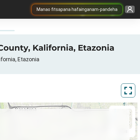
Manao fitsapana hafainganam-pandeha
County, Kalifornia, Etazonia
fornia, Etazonia
ArcGIS