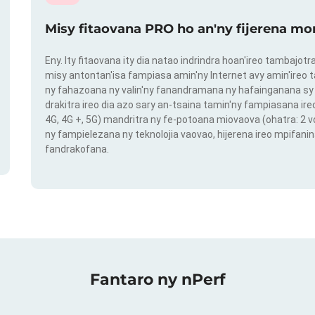
Misy fitaovana PRO ho an'ny fijerena mo
Eny. Ity fitaovana ity dia natao indrindra hoan'ireo tambajot
misy antontan'isa fampiasa amin'ny Internet avy amin'ireo t
ny fahazoana ny valin'ny fanandramana ny hafainganana sy 
drakitra ireo dia azo sary an-tsaina tamin'ny fampiasana ire
4G, 4G +, 5G) mandritra ny fe-potoana miovaova (ohatra: 2
ny fampielezana ny teknolojia vaovao, hijerena ireo mpifanin
fandrakofana.
Fantaro ny nPerf