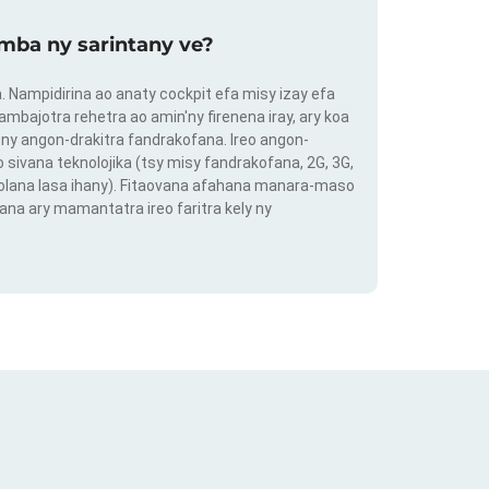
mba ny sarintany ve?
ra. Nampidirina ao anaty cockpit efa misy izay efa
ambajotra rehetra ao amin'ny firenena iray, ary koa
ny angon-drakitra fandrakofana. Ireo angon-
o sivana teknolojika (tsy misy fandrakofana, 2G, 3G,
 volana lasa ihany). Fitaovana afahana manara-maso
ana ary mamantatra ireo faritra kely ny