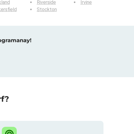
kland
Riverside
Irvine
ersfield
Stockton
raogramanay!
rf?