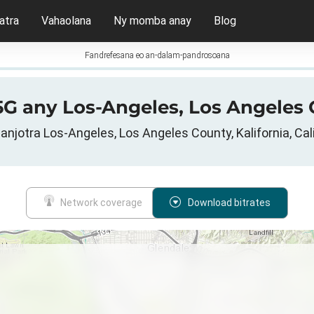
atra
Vahaolana
Ny momba anay
Blog
Fandrefesana eo an-dalam-pandrosoana
 5G any Los-Angeles, Los Angeles 
anjotra Los-Angeles, Los Angeles County, Kalifornia, Cali
Network coverage
Download bitrates