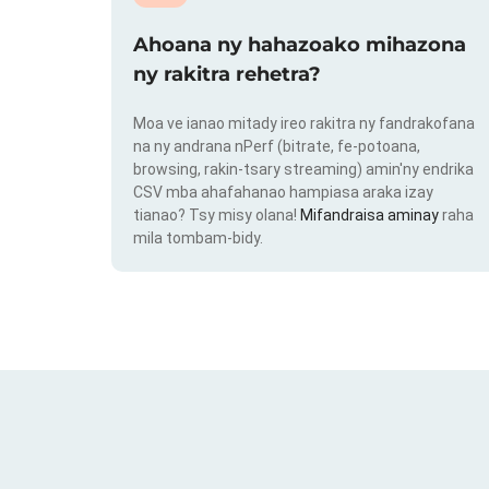
Ahoana ny hahazoako mihazona
ny rakitra rehetra?
Moa ve ianao mitady ireo rakitra ny fandrakofana
na ny andrana nPerf (bitrate, fe-potoana,
browsing, rakin-tsary streaming) amin'ny endrika
CSV mba ahafahanao hampiasa araka izay
tianao? Tsy misy olana!
Mifandraisa aminay
raha
mila tombam-bidy.