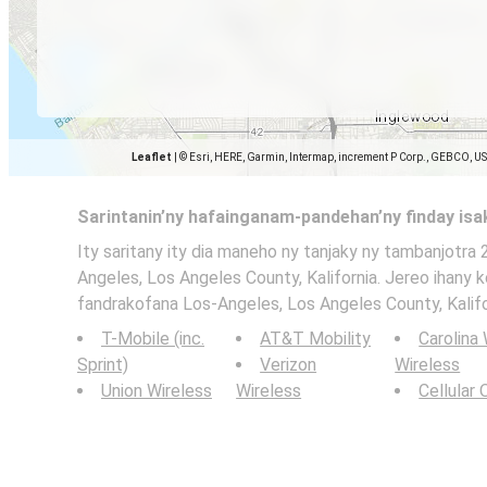
Leaflet
|
© Esri, HERE, Garmin, Intermap, increment P Corp., GEBCO, U
Sarintanin’ny hafainganam-pandehan’ny finday is
Ity saritany ity dia maneho ny tanjaky ny tambanjotra 
Angeles, Los Angeles County, Kalifornia. Jereo ihany k
fandrakofana Los-Angeles, Los Angeles County, Kalifo
T-Mobile (inc.
AT&T Mobility
Carolina
Sprint)
Verizon
Wireless
Union Wireless
Wireless
Cellular