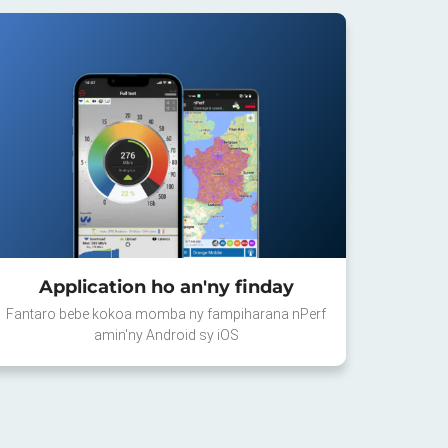
Application ho an'ny finday
Fantaro bebe kokoa momba ny fampiharana nPerf
amin'ny Android sy iOS