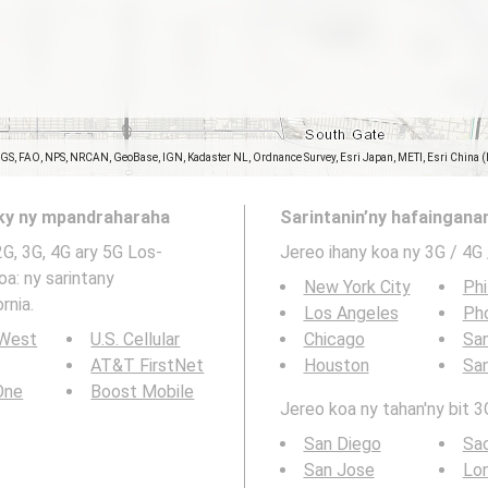
SGS, FAO, NPS, NRCAN, GeoBase, IGN, Kadaster NL, Ordnance Survey, Esri Japan, METI, Esri China 
aky ny mpandraharaha
Sarintanin’ny hafainganam
2G, 3G, 4G ary 5G Los-
Jereo ihany koa ny 3G / 4G
oa: ny sarintany
New York City
Phi
rnia.
Los Angeles
Ph
 West
U.S. Cellular
Chicago
San
AT&T FirstNet
Houston
Sa
 One
Boost Mobile
Jereo koa ny tahan'ny bit 3G
San Diego
Sa
San Jose
Lo