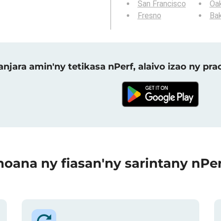
San Francisco
Oa
Fresno
Bak
njara amin'ny tetikasa nPerf, alaivo izao ny p
oana ny fiasan'ny sarintany nPe