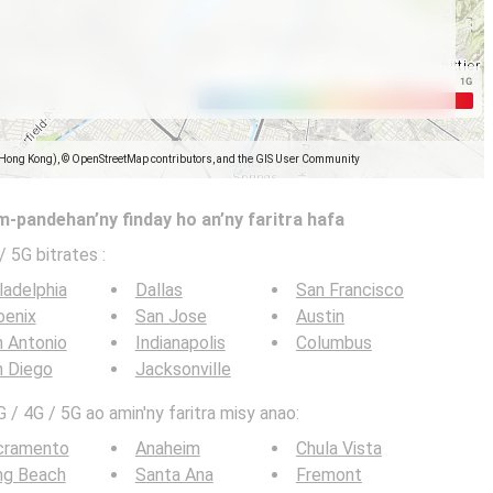
(Hong Kong), © OpenStreetMap contributors, and the GIS User Community
-pandehan’ny finday ho an’ny faritra hafa
 / 5G bitrates
:
ladelphia
Dallas
San Francisco
oenix
San Jose
Austin
 Antonio
Indianapolis
Columbus
n Diego
Jacksonville
 / 4G / 5G ao amin'ny faritra misy anao:
cramento
Anaheim
Chula Vista
ng Beach
Santa Ana
Fremont