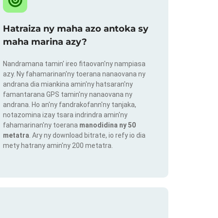
Hatraiza ny maha azo antoka sy
maha marina azy?
Nandramana tamin' ireo fitaovan'ny nampiasa
azy. Ny fahamarinan'ny toerana nanaovana ny
andrana dia miankina amin'ny hatsaran'ny
famantarana GPS tamin'ny nanaovana ny
andrana. Ho an'ny fandrakofann'ny tanjaka,
notazomina izay tsara indrindra amin'ny
fahamarinan'ny toerana
manodidina ny 50
metatra
. Ary ny download bitrate, io refy io dia
mety hatrany amin'ny 200 metatra.