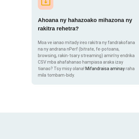
Ahoana ny hahazoako mihazona ny
rakitra rehetra?
Moa ve ianao mitady ireo rakitra ny fandrakofana
na ny andrana nPerf (bitrate, fe-potoana,
browsing, rakin-tsary streaming) amin'ny endrika
CSV mba ahafahanao hampiasa araka izay
tianao? Tsy misy olana!
Mifandraisa aminay
raha
mila tombam-bidy.