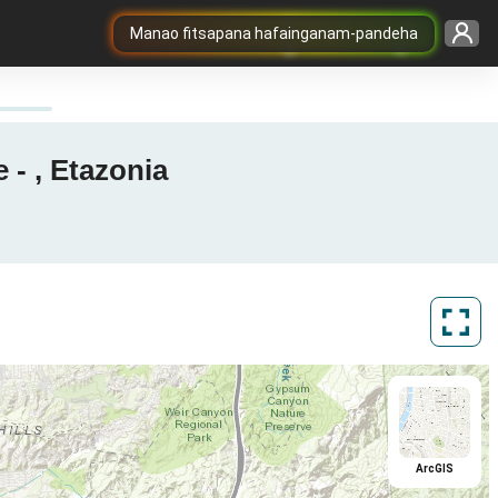
Manao fitsapana hafainganam-pandeha
 - , Etazonia
ArcGIS