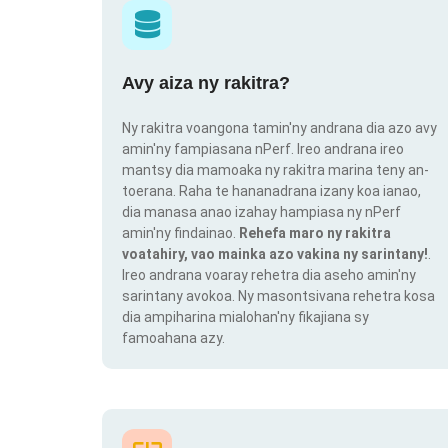
Avy aiza ny rakitra?
Ny rakitra voangona tamin'ny andrana dia azo avy
amin'ny fampiasana nPerf. Ireo andrana ireo
mantsy dia mamoaka ny rakitra marina teny an-
toerana. Raha te hananadrana izany koa ianao,
dia manasa anao izahay hampiasa ny nPerf
amin'ny findainao.
Rehefa maro ny rakitra
voatahiry, vao mainka azo vakina ny sarintany!
.
Ireo andrana voaray rehetra dia aseho amin'ny
sarintany avokoa. Ny masontsivana rehetra kosa
dia ampiharina mialohan'ny fikajiana sy
famoahana azy.