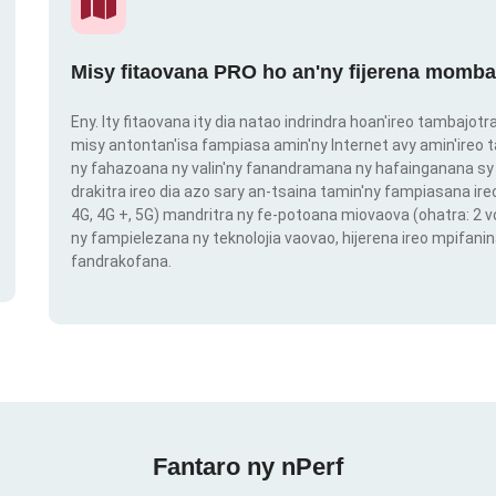
Misy fitaovana PRO ho an'ny fijerena momba
Eny. Ity fitaovana ity dia natao indrindra hoan'ireo tambajot
misy antontan'isa fampiasa amin'ny Internet avy amin'ireo t
ny fahazoana ny valin'ny fanandramana ny hafainganana sy 
drakitra ireo dia azo sary an-tsaina tamin'ny fampiasana ire
4G, 4G +, 5G) mandritra ny fe-potoana miovaova (ohatra: 2
ny fampielezana ny teknolojia vaovao, hijerena ireo mpifanin
fandrakofana.
Fantaro ny nPerf