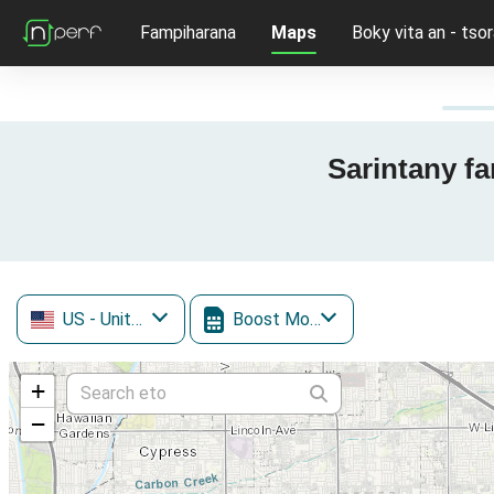
Fampiharana
Maps
Boky vita an - tsor
Sarintany fa
US
- United States
Boost Mobile
+
−