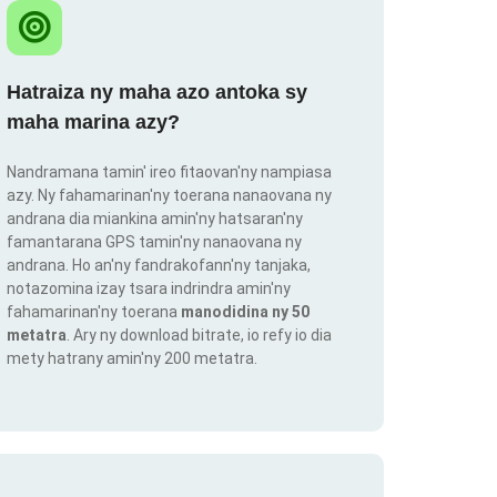
Hatraiza ny maha azo antoka sy
maha marina azy?
Nandramana tamin' ireo fitaovan'ny nampiasa
azy. Ny fahamarinan'ny toerana nanaovana ny
andrana dia miankina amin'ny hatsaran'ny
famantarana GPS tamin'ny nanaovana ny
andrana. Ho an'ny fandrakofann'ny tanjaka,
notazomina izay tsara indrindra amin'ny
fahamarinan'ny toerana
manodidina ny 50
metatra
. Ary ny download bitrate, io refy io dia
mety hatrany amin'ny 200 metatra.