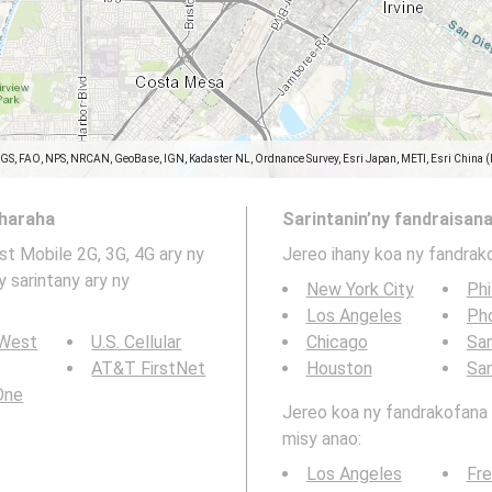
SGS, FAO, NPS, NRCAN, GeoBase, IGN, Kadaster NL, Ordnance Survey, Esri Japan, METI, Esri China 
aharaha
Sarintanin’ny fandraisana
st Mobile 2G, 3G, 4G ary ny
Jereo ihany koa ny fandrak
y sarintany ary ny
New York City
Phi
Los Angeles
Ph
 West
U.S. Cellular
Chicago
San
AT&T FirstNet
Houston
Sa
 One
Jereo koa ny fandrakofana t
misy anao:
Los Angeles
Fr