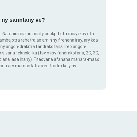
 ny sarintany ve?
ra. Nampidirina ao anaty cockpit efa misy izay efa
ambajotra rehetra ao amin'ny firenena iray, ary koa
ny angon-drakitra fandrakofana. Ireo angon-
o sivana teknolojika (tsy misy fandrakofana, 2G, 3G,
 volana lasa ihany). Fitaovana afahana manara-maso
ana ary mamantatra ireo faritra kely ny