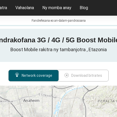
atra
Vahaolana
Ny momba anay
Blog
Fandrefesana eo an-dalam-pandrosoana
ndrakofana 3G / 4G / 5G Boost Mobile
Boost Mobile rakitra ny tambanjotra , Etazonia
Network coverage
Download bitrates