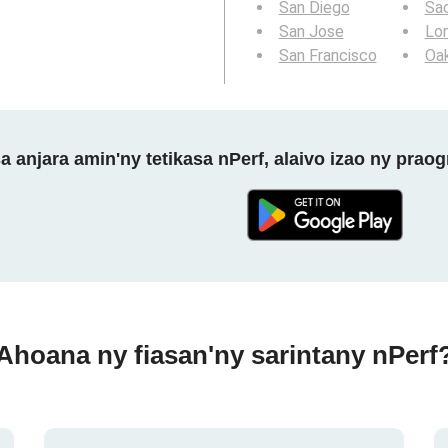
San Diego
Sa
San Jose
Lo
San Francisco
Oa
a anjara amin'ny tetikasa nPerf, alaivo izao ny prao
Ahoana ny fiasan'ny sarintany nPerf