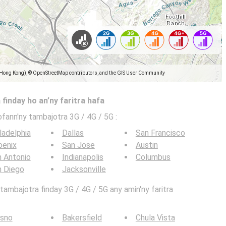
(Hong Kong), © OpenStreetMap contributors, and the GIS User Community
 finday ho an’ny faritra hafa
ofann'ny tambajotra 3G / 4G / 5G
:
ladelphia
Dallas
San Francisco
oenix
San Jose
Austin
 Antonio
Indianapolis
Columbus
n Diego
Jacksonville
ambajotra finday 3G / 4G / 5G any amin'ny faritra
esno
Bakersfield
Chula Vista