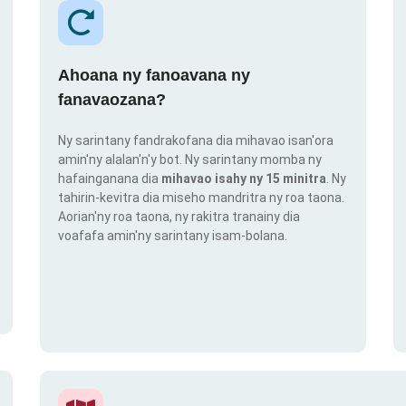
Ahoana ny fanoavana ny
fanavaozana?
Ny sarintany fandrakofana dia mihavao isan'ora
amin'ny alalan'n'y bot. Ny sarintany momba ny
hafainganana dia
mihavao isahy ny 15 minitra
. Ny
tahirin-kevitra dia miseho mandritra ny roa taona.
Aorian'ny roa taona, ny rakitra tranainy dia
voafafa amin'ny sarintany isam-bolana.