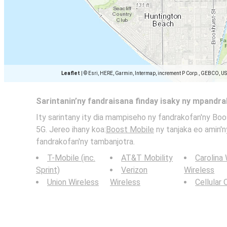
Leaflet
|
© Esri, HERE, Garmin, Intermap, increment P Corp., GEBCO, U
Sarintanin’ny fandraisana finday isaky ny mpandr
Ity sarintany ity dia mampiseho ny fandrakofan'ny Boo
5G. Jereo ihany koa:
Boost Mobile
ny tanjaka eo amin'n
fandrakofan'ny tambanjotra.
T-Mobile (inc.
AT&T Mobility
Carolina
Sprint)
Verizon
Wireless
Union Wireless
Wireless
Cellular