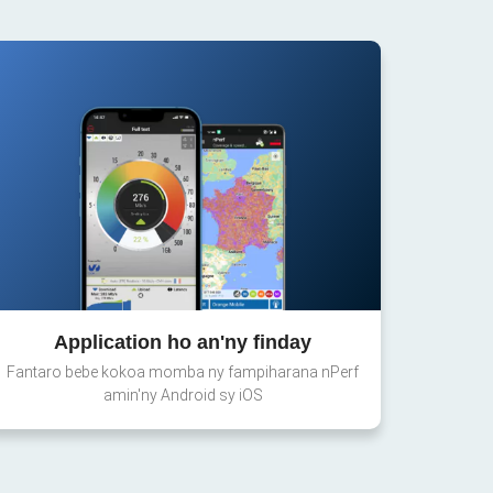
Application ho an'ny finday
Fantaro bebe kokoa momba ny fampiharana nPerf
amin'ny Android sy iOS