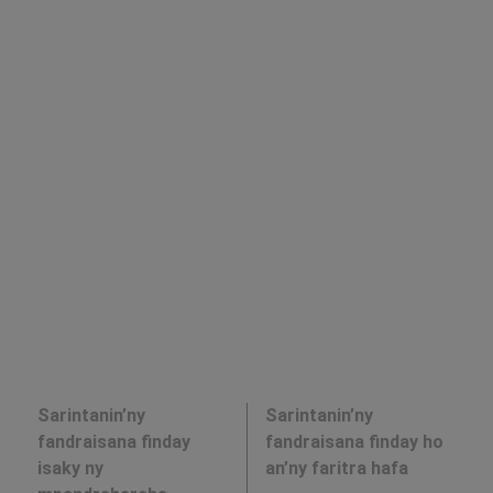
Sarintanin’ny
Sarintanin’ny
fandraisana finday
fandraisana finday ho
isaky ny
an’ny faritra hafa