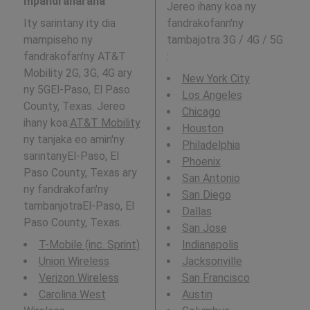
mpandraharaha
Jereo ihany koa ny
Ity sarintany ity dia
fandrakofann'ny
mampiseho ny
tambajotra 3G / 4G / 5G
fandrakofan'ny AT&T
:
Mobility 2G, 3G, 4G ary
New York City
ny 5GEl-Paso, El Paso
Los Angeles
County, Texas. Jereo
Chicago
ihany koa:
AT&T Mobility
Houston
ny tanjaka eo amin'ny
Philadelphia
sarintanyEl-Paso, El
Phoenix
Paso County, Texas ary
San Antonio
ny fandrakofan'ny
San Diego
tambanjotraEl-Paso, El
Dallas
Paso County, Texas.
San Jose
T-Mobile (inc. Sprint)
Indianapolis
Union Wireless
Jacksonville
Verizon Wireless
San Francisco
Carolina West
Austin