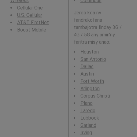
Wireless
Columbus
Cellular One
Jereo koa ny
U.S. Cellular
fandrakofana
AT&T FirstNet
tambajotra finday 3G /
Boost Mobile
4G / 5G any amin'ny
faritra misy anao:
Houston
San Antonio
Dallas
Austin
Fort Worth
Arlington
Corpus Christi
Plano
Laredo
Lubbock
Garland
Irving