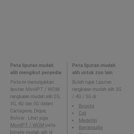
Peta liputan mudah
Peta liputan mudah
alih mengikut penyedia
alih untuk zon lain
Peta ini menunjukkan
Boleh rujuk Liputan
liputan MovilPT / WOM
rangkaian mudah alih 3G
rangkaian mudah alih 2G,
/ 4G / 5G di
:
3G, 4G dan 5G dalam
Bogotá
Cartagena, Dique,
Cali
Bolívar . Lihat juga:
Medellín
MovilPT / WOM
peta
Barranquilla
bitrate mudah alih di