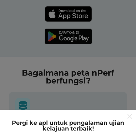
Bagaimana peta nPerf
berfungsi?
Pergi ke apl untuk pengalaman ujian
Dari mana asalnya data-data ni?
kelajuan terbaik!