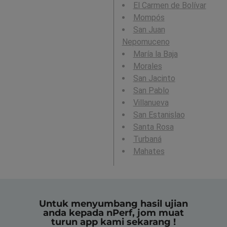
El Carmen de Bolívar
Mompós
San Juan
Nepomuceno
María la Baja
Morales
San Jacinto
San Pablo
Villanueva
San Estanislao
Santa Rosa
Turbaná
Mahates
Untuk menyumbang hasil ujian
anda kepada nPerf, jom muat
turun app kami sekarang !