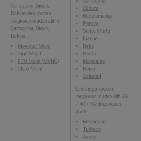
Cartagena
Cartagena, Dique,
Cúcuta
Bolívar dan liputan
Bucaramanga
rangkaian mudah alih di
Pereira
Cartagena, Dique,
Santa Marta
Bolívar .
Ibagué
Movistar Movil
Bello
Tigo Movil
Pasto
ETB Movil (MVNO)
Manizales
Claro Movil
Neiva
Soledad
Lihat juga liputan
rangkaian mudah alih 3G
/ 4G / 5G di kawasan
anda:
Magangué
Turbaco
Arjona