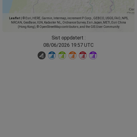
Leaflet
|
© Esri, HERE, Garmin, Intermap, increment P Corp., GEBCO, USGS, FAO, NPS,
NRCAN, GeoBase, IGN, Kadaster NL, Ordnance Survey, Esri Japan, METI, Esri China
(Hong Kong), © OpenStreetMap contributors, and the GIS User Community
Sist oppdatert :
08/06/2026 19:57 UTC