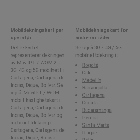
Mobildekningskart per
Mobildekningskart for
operatør
andre områder
Dette kartet
Se også 3G / 4G / 5G
representerer dekningen
mobilnettdekning i
:
av MovilPT / WOM 2G,
Bogotá
3G, 4G og 5G mobilnett i
Cali
Cartagena, Cartagena de
Medellín
Indias, Dique, Bolívar. Se
Barranquilla
også:
MovilPT / WOM
Cartagena
mobilt hastighetskart i
Cúcuta
Cartagena, Cartagena de
Bucaramanga
Indias, Dique, Bolívar og
Pereira
mobilnettdekning i
Santa Marta
Cartagena, Cartagena de
Ibagué
Indias, Dique, Bolívar.