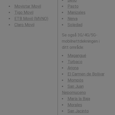
Bello
Movistar Movil
Pasto
Tigo Movil
Manizales
ETB Movil (MVNO)
Neiva
Claro Movil
Soledad
Se også 3G/4G/5G-
mobilnettdekningen i
ditt område:
Magangué
Turbaco
Arjona
El Carmen de Bolívar
Mompós
San Juan
Nepomuceno
María la Baja
Morales
San Jacinto