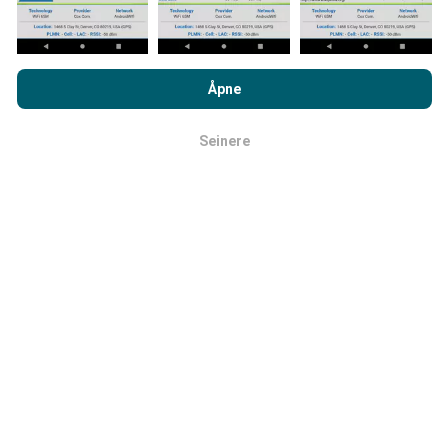
Ved å bla gjennom nPerf.com, samtykker du til vår
retningslinjer
Hvordan gjøres oppdateringer?
for personvern og bruk av informasjonskapsler
samt vår nPerf
Åpne
test
Lisensavtale for sluttbruker
.
Nettverksdekningskart oppdateres automatisk av en
bot hver time. Speed kart er
oppdateres hvert 15.
Seinere
OK
minutt
. Data vises i to år. Etter to år blir de eldste
dataene fjernet fra kartene en gang i måneden.
Hvor pålitelig og nøyaktig er det?
Testene er utført på brukernes enheter. Geolocation
presisjon avhenger av mottakskvaliteten på GPS-
signalet på tidspunktet for testen. For deknings data,
vi bare beholde tester med en maksimal geolocation