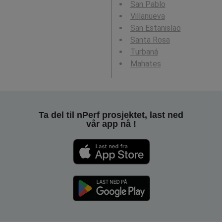
San Pablo
Villanueva
San Estanislao
Santa Rosa
Turbaná
Mahates
Ta del til nPerf prosjektet, last ned
vår app nå !