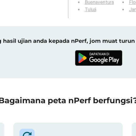
Buenaventura
Flo
Tuluá
Ja
asil ujian anda kepada nPerf, jom muat turun 
Bagaimana peta nPerf berfungsi