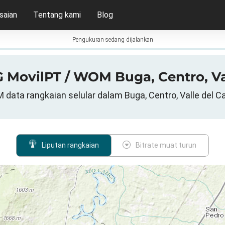
saian
Tentang kami
Blog
Pengukuran sedang dijalankan
5G MovilPT / WOM Buga, Centro, V
 data rangkaian selular dalam Buga, Centro, Valle del C
Liputan rangkaian
Bitrate muat turun