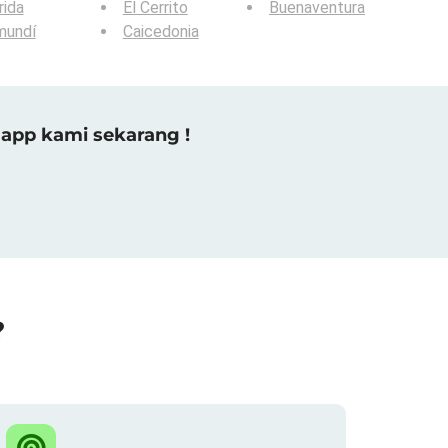
rida
El Cerrito
Buenaventura
mundí
Caicedonia
app kami sekarang !
?