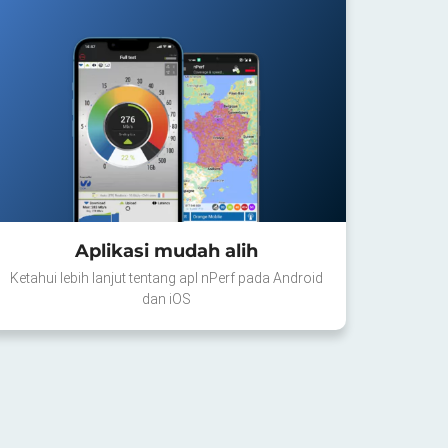
Aplikasi mudah alih
Ketahui lebih lanjut tentang apl nPerf pada Android
dan iOS