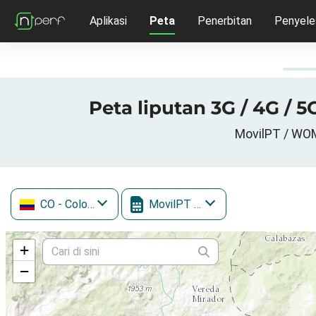
Aplikasi
Peta
Penerbitan
Penyele
Peta liputan 3G / 4G / 
MovilPT / WOM
CO
- Colombia
MovilPT / WOM
+
−