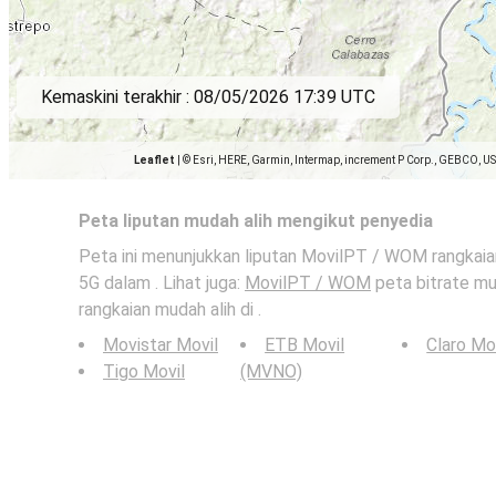
Kemaskini terakhir :
08/05/2026 17:39 UTC
Leaflet
|
© Esri, HERE, Garmin, Intermap, increment P Corp., GEBCO, U
Peta liputan mudah alih mengikut penyedia
Peta ini menunjukkan liputan MovilPT / WOM rangkaian
5G dalam . Lihat juga:
MovilPT / WOM
peta bitrate mud
rangkaian mudah alih di .
Movistar Movil
ETB Movil
Claro Mo
Tigo Movil
(MVNO)