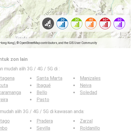
(Hong Kong), © OpenStreetMap contributors, and the GIS User Community
ntuk zon lain
an mudah alih 3G / 4G / 5G di
:
rtagena
Santa Marta
Manizales
cuta
Ibagué
Neiva
caramanga
Bello
Soledad
eira
Pasto
n mudah alih 3G / 4G / 5G di kawasan anda:
rtago
Pradera
Zarzal
mbo
Sevilla
Roldanillo