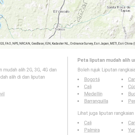
SGS, FAO, NPS, NRCAN, GeoBase, IGN, Kadaster NL, Ordnance Survey, Esri Japan, METI, Esri China 
Peta liputan mudah alih u
 mudah alih 2G, 3G, 4G dan
Boleh rujuk Liputan rangkai
ah alih di dan liputan
Bogotá
Ca
Cali
Cú
vil
Medellín
Bu
Barranquilla
Per
Lihat juga liputan rangkaia
Cali
Ca
Palmira
Yu