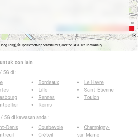
(Hong Kong), © OpenStreetMap contributors, and the GIS User Community
untuk zon lain
 / 5G di
:
ce
Bordeaux
Le Havre
ntes
Lille
Saint-Étienne
rasbourg
Rennes
Toulon
tpellier
Reims
 / 5G di kawasan anda :
nt-Denis
Courbevoie
Champigny-
treuil
Créteil
sur-Marne