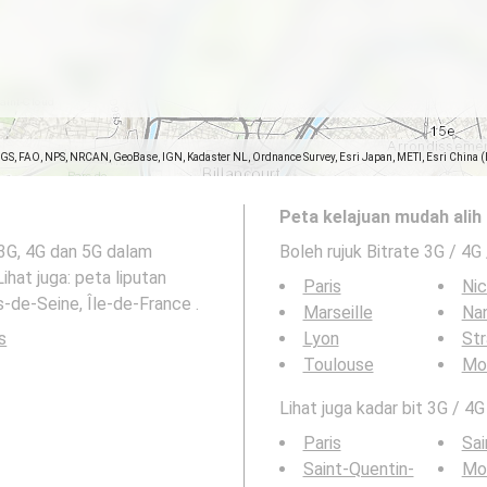
SGS, FAO, NPS, NRCAN, GeoBase, IGN, Kadaster NL, Ordnance Survey, Esri Japan, METI, Esri China 
Peta kelajuan mudah alih 
 3G, 4G dan 5G dalam
Boleh rujuk Bitrate 3G / 4G
hat juga: peta liputan
Paris
Ni
-de-Seine, Île-de-France .
Marseille
Na
s
Lyon
St
Toulouse
Mon
Lihat juga kadar bit 3G / 4G
Paris
Sai
Saint-Quentin-
Mon