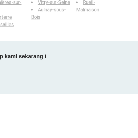
ières-sur-
Vitry-sur-Seine
Rueil-
Aulnay-sous-
Malmaison
terre
Bois
sailles
p kami sekarang !