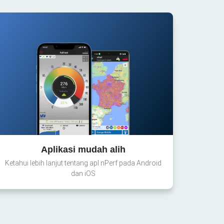
Aplikasi mudah alih
Ketahui lebih lanjut tentang apl nPerf pada Android
dan iOS