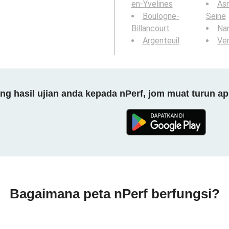
en-Yvelines
Asn
Boulogne-
Seine
Billancourt
Nan
Argenteuil
Ver
 hasil ujian anda kepada nPerf, jom muat turun ap
Bagaimana peta nPerf berfungsi?