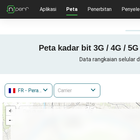
Aplikasi
Peta
Penerbitan
Penyele
Peta kadar bit 3G / 4G / 5
Data rangkaian selular 
FR
- Perancis
+
−