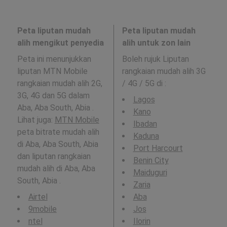
Peta liputan mudah
Peta liputan mudah
alih mengikut penyedia
alih untuk zon lain
Peta ini menunjukkan
Boleh rujuk Liputan
liputan MTN Mobile
rangkaian mudah alih 3G
rangkaian mudah alih 2G,
/ 4G / 5G di
:
3G, 4G dan 5G dalam
Lagos
Aba, Aba South, Abia .
Kano
Lihat juga:
MTN Mobile
Ibadan
peta bitrate mudah alih
Kaduna
di Aba, Aba South, Abia
Port Harcourt
dan liputan rangkaian
Benin City
mudah alih di Aba, Aba
Maiduguri
South, Abia .
Zaria
Airtel
Aba
9mobile
Jos
ntel
Ilorin