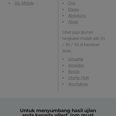
Glo Mobile
Oyo
Enugu
Abeokuta
Abuja
Lihat juga liputan
rangkaian mudah alih 3G
/ 4G / 5G di kawasan
anda:
Umuahia
Amaigbo
Bende
Ohafia-Ifigh
Arochukwu
Untuk menyumbang hasil ujian
anda kepada nPerf, jom muat