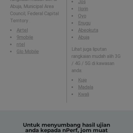
Jos
Abuja, Municipal Area
Ilorin
Council, Federal Capital
Oyo
Territory .
Enugu
Airtel
Abeokuta
9mobile
Abuja
ntel
Lihat juga liputan
Glo Mobile
rangkaian mudah alih 3G
/ 4G / 5G di kawasan
anda:
Kuje
Madala
Kwali
Untuk menyumbang hasil ujian
anda kepada nPerf, jom muat