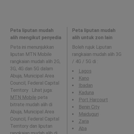
Peta liputan mudah
Peta liputan mudah
alih mengikut penyedia
alih untuk zon lain
Peta ini menunjukkan
Boleh rujuk Liputan
liputan MTN Mobile
rangkaian mudah alih 3G
rangkaian mudah alih 2G,
/ 4G / 5G di
:
3G, 4G dan 5G dalam
Lagos
Abuja, Municipal Area
Kano
Council, Federal Capital
Ibadan
Territory . Lihat juga:
Kaduna
MTN Mobile
peta
Port Harcourt
bitrate mudah alih di
Benin City
Abuja, Municipal Area
Maiduguri
Council, Federal Capital
Zaria
Territory dan liputan
Aba
rangkaian mudah alih di