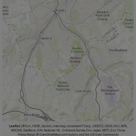
Leaflet
|
© Esri, HERE, Garmin, Intermap, increment P Corp., GEBCO, USGS, FAO, NPS,
NRCAN, GeoBase, IGN, Kadaster NL, Ordnance Survey, Esri Japan, METI, Esri China
(Hong Kong), © OpenStreetMap contributors, and the GIS User Community