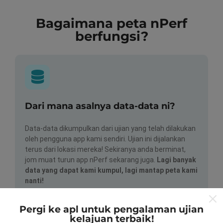
Bagaimana peta nPerf
berfungsi?
Dari mana asalnya data-data ni?
Data-data dikumpulkan dari ujian yang telah dilakukan
oleh pengguna app kami sendiri. Ujian ini dijalankan
terus dari lokasi mereka! Sekiranya anda berminat,
jom muat turun app nPerf sekarang juga.
Lagi banyak
data yang dapat kami kumpul, lagi mantap peta kami
nanti!
Pergi ke apl untuk pengalaman ujian
kelajuan terbaik!