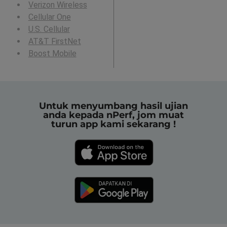
Verizon Wireless
Cellular One
U.S. Cellular
AT&T FirstNet
Boost Mobile
Untuk menyumbang hasil ujian
anda kepada nPerf, jom muat
turun app kami sekarang !