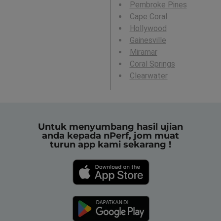
Pembroke Pines
Cape Coral
Hollywood
Gainesville
Miramar
Coral Springs
Clearwater
Untuk menyumbang hasil ujian
anda kepada nPerf, jom muat
turun app kami sekarang !