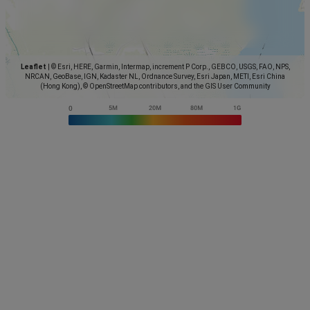
Leaflet
|
© Esri, HERE, Garmin, Intermap, increment P Corp., GEBCO, USGS, FAO, NPS,
NRCAN, GeoBase, IGN, Kadaster NL, Ordnance Survey, Esri Japan, METI, Esri China
(Hong Kong), © OpenStreetMap contributors, and the GIS User Community