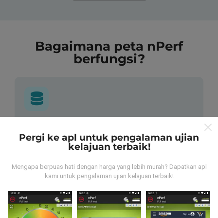
Bagaimana peta nPerf
berfungsi?
Dari mana asalnya data-data ni?
Pergi ke apl untuk pengalaman ujian
kelajuan terbaik!
Data-data dikumpulkan dari ujian yang telah dilakukan
oleh pengguna app kami sendiri. Ujian ini dijalankan
Mengapa berpuas hati dengan harga yang lebih murah? Dapatkan apl
terus dari lokasi mereka! Sekiranya anda berminat,
kami untuk pengalaman ujian kelajuan terbaik!
jom muat turun app nPerf sekarang juga.
Lagi banyak
data yang dapat kami kumpul, lagi mantap peta kami
nanti!