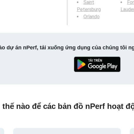
Saint
For
Petersburg
Laude
Orlando
ào dự án nPerf, tải xuống ứng dụng của chúng tôi ng
 thế nào để các bản đồ nPerf hoạt đ