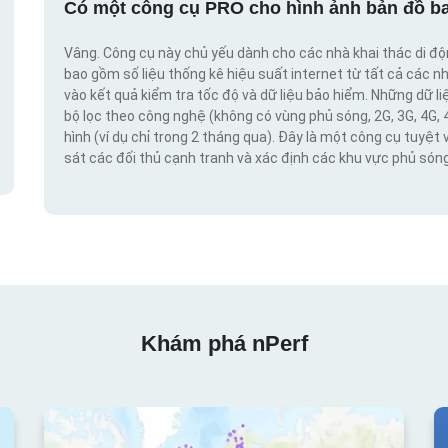
Có một công cụ PRO cho hình ảnh bản đồ ba
Vâng. Công cụ này chủ yếu dành cho các nhà khai thác di đ
bao gồm số liệu thống kê hiệu suất internet từ tất cả các n
vào kết quả kiểm tra tốc độ và dữ liệu bảo hiểm. Những dữ l
bộ lọc theo công nghệ (không có vùng phủ sóng, 2G, 3G, 4G, 
hình (ví dụ chỉ trong 2 tháng qua). Đây là một công cụ tuyệt 
sát các đối thủ cạnh tranh và xác định các khu vực phủ sóng
Khám phá nPerf