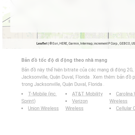
Leaflet
|
© Esri, HERE, Garmin, Intermap, increment P Corp., GEBCO, U
Bản đồ tốc độ di động theo nhà mạng
Bản đồ này thể hiện bitrate của các mạng di động 2G,
Jacksonville, Quận Duval, Florida . Xem thêm: bản đồ
trong Jacksonville, Quận Duval, Florida .
T-Mobile (inc.
AT&T Mobility
Carolina
Sprint)
Verizon
Wireless
Union Wireless
Wireless
Cellular