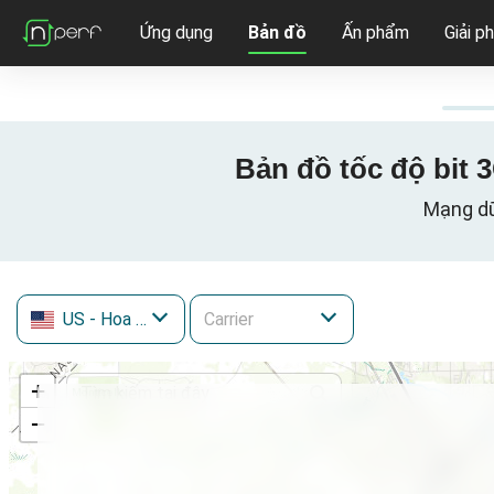
Ứng dụng
Bản đồ
Ấn phẩm
Giải p
Bản đồ tốc độ bit 3
Mạng dữ 
US
- Hoa Kỳ
+
−