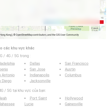
(Hong Kong), © OpenStreetMap contributors, and the GIS User Community
o các khu vực khác
G / 4G / 5G trong
:
ladelphia
Dallas
San Francisco
oenix
San Jose
Austin
 Antonio
Indianapolis
Columbus
n Diego
Jacksonville
G / 5G tại khu vực của bạn:
leah
Port Saint
Hollywood
lahassee
Lucie
Gainesville