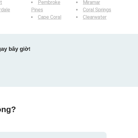
t
Pembroke
Miramar
rdale
Pines
Coral Springs
Cape Coral
Clearwater
ay bây giờ!
ộng?