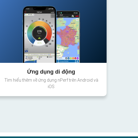
Ứng dụng di động
Tìm hiểu thêm về ứng dụng nPerf trên Android và
iOS