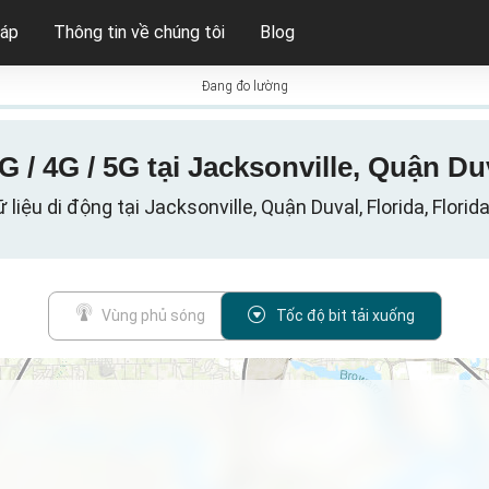
háp
Thông tin về chúng tôi
Blog
Đang đo lường
G / 4G / 5G tại Jacksonville, Quận Du
liệu di động tại Jacksonville, Quận Duval, Florida, Florid
Vùng phủ sóng
Tốc độ bit tải xuống