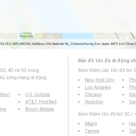
SGS, FAO, NPS, NRCAN, GeoBase, IGN, Kadaster NL, Ordnance Survey, Esri Japan, METI, Esri China 
Bản đồ tốc độ di động ch
 3G, 4G và 5G trong
Xem thêm các tốc độ bit 3
 phủ sóng mạng di động
New York City
Phi
Los Angeles
Ph
 West
U.S. Cellular
Chicago
San
AT&T FirstNet
Houston
Sa
 One
Boost Mobile
Xem thêm tốc độ bit 3G / 4
Miami
Hia
Tampa
Tal