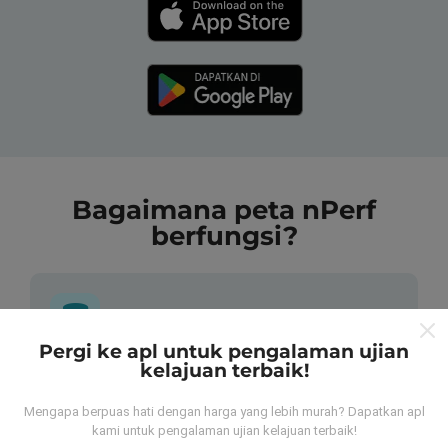
Bagaimana peta nPerf
berfungsi?
Pergi ke apl untuk pengalaman ujian
kelajuan terbaik!
Dari mana asalnya data-data ni?
Mengapa berpuas hati dengan harga yang lebih murah? Dapatkan apl
Data-data dikumpulkan dari ujian yang telah dilakukan
kami untuk pengalaman ujian kelajuan terbaik!
oleh pengguna app kami sendiri. Ujian ini dijalankan