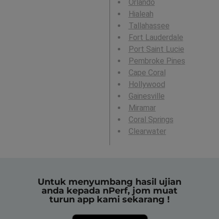
Orlando
Hialeah
Tallahassee
Fort Lauderdale
Port Saint Lucie
Pembroke Pines
Cape Coral
Hollywood
Gainesville
Miramar
Coral Springs
Clearwater
Untuk menyumbang hasil ujian
anda kepada nPerf, jom muat
turun app kami sekarang !