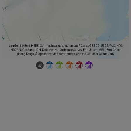
Leaflet
|
© Esri, HERE, Garmin, Intermap, increment P Corp., GEBCO, USGS, FAO, NPS,
NRCAN, GeoBase, IGN, Kadaster NL, Ordnance Survey, Esri Japan, METI, Esri China
(Hong Kong), © OpenStreetMap contributors, and the GIS User Community