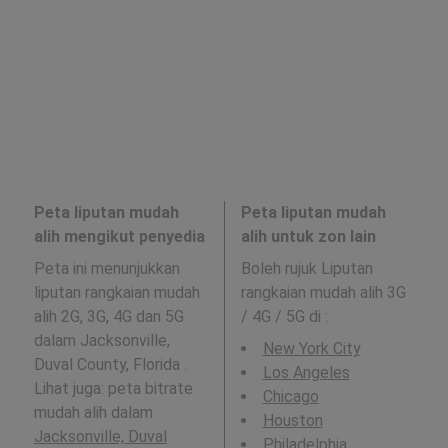
Peta liputan mudah
Peta liputan mudah
alih mengikut penyedia
alih untuk zon lain
Peta ini menunjukkan
Boleh rujuk Liputan
liputan rangkaian mudah
rangkaian mudah alih 3G
alih 2G, 3G, 4G dan 5G
/ 4G / 5G di
:
dalam Jacksonville,
New York City
Duval County, Florida .
Los Angeles
Lihat juga: peta bitrate
Chicago
mudah alih dalam
Houston
Jacksonville, Duval
Philadelphia