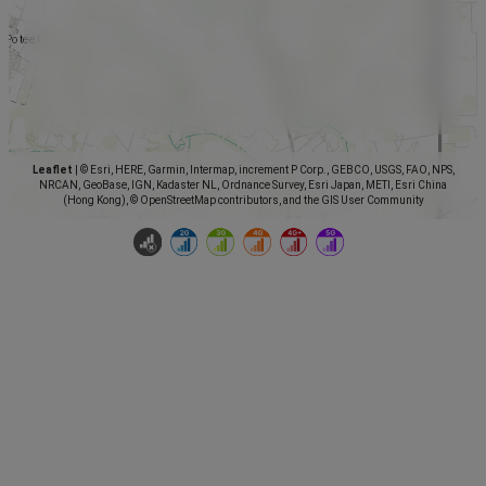
Leaflet
|
© Esri, HERE, Garmin, Intermap, increment P Corp., GEBCO, USGS, FAO, NPS,
NRCAN, GeoBase, IGN, Kadaster NL, Ordnance Survey, Esri Japan, METI, Esri China
(Hong Kong), © OpenStreetMap contributors, and the GIS User Community