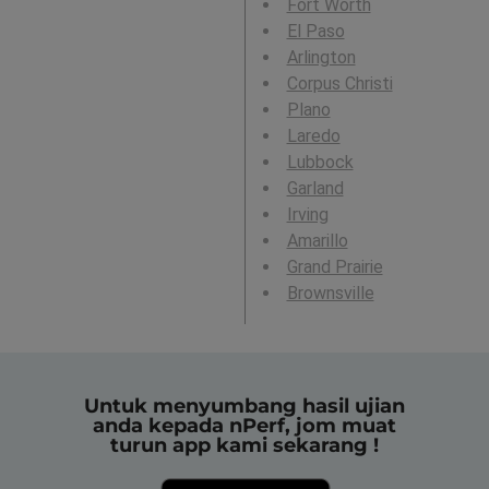
Fort Worth
El Paso
Arlington
Corpus Christi
Plano
Laredo
Lubbock
Garland
Irving
Amarillo
Grand Prairie
Brownsville
Untuk menyumbang hasil ujian
anda kepada nPerf, jom muat
turun app kami sekarang !