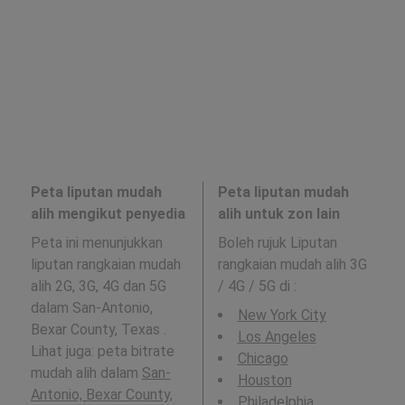
Peta liputan mudah
Peta liputan mudah
alih mengikut penyedia
alih untuk zon lain
Peta ini menunjukkan
Boleh rujuk Liputan
liputan rangkaian mudah
rangkaian mudah alih 3G
alih 2G, 3G, 4G dan 5G
/ 4G / 5G di
:
dalam San-Antonio,
New York City
Bexar County, Texas .
Los Angeles
Lihat juga: peta bitrate
Chicago
mudah alih dalam
San-
Houston
Antonio, Bexar County,
Philadelphia