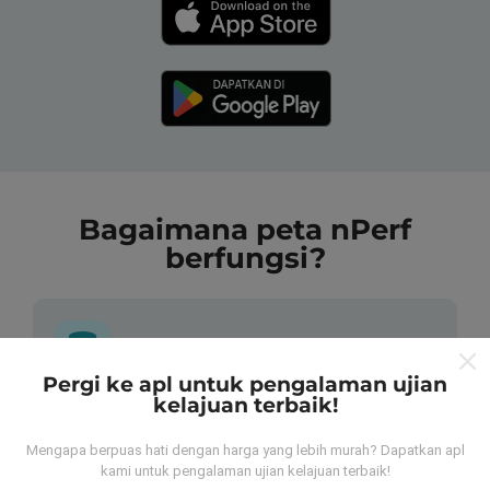
Bagaimana peta nPerf
berfungsi?
Pergi ke apl untuk pengalaman ujian
kelajuan terbaik!
Dari mana asalnya data-data ni?
Mengapa berpuas hati dengan harga yang lebih murah? Dapatkan apl
Data-data dikumpulkan dari ujian yang telah dilakukan
kami untuk pengalaman ujian kelajuan terbaik!
oleh pengguna app kami sendiri. Ujian ini dijalankan