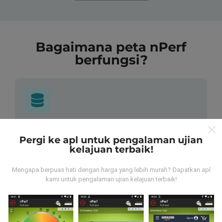
Bagaimana peta nPerf
berfungsi?
Dari mana asalnya data-data ni?
Pergi ke apl untuk pengalaman ujian
kelajuan terbaik!
Data-data dikumpulkan dari ujian yang telah dilakukan
oleh pengguna app kami sendiri. Ujian ini dijalankan
Mengapa berpuas hati dengan harga yang lebih murah? Dapatkan apl
terus dari lokasi mereka! Sekiranya anda berminat,
kami untuk pengalaman ujian kelajuan terbaik!
jom muat turun app nPerf sekarang juga.
Lagi banyak
data yang dapat kami kumpul, lagi mantap peta kami
nanti!