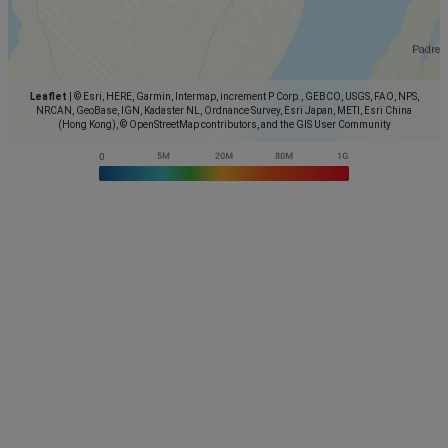
Leaflet
|
© Esri, HERE, Garmin, Intermap, increment P Corp., GEBCO, USGS, FAO, NPS,
NRCAN, GeoBase, IGN, Kadaster NL, Ordnance Survey, Esri Japan, METI, Esri China
(Hong Kong), © OpenStreetMap contributors, and the GIS User Community