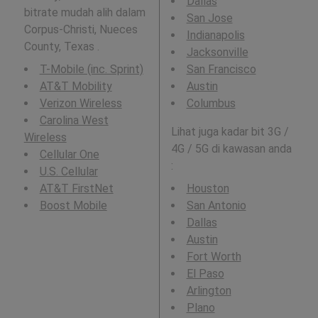
Dallas
bitrate mudah alih dalam
San Jose
Corpus-Christi, Nueces
Indianapolis
County, Texas .
Jacksonville
T-Mobile (inc. Sprint)
San Francisco
AT&T Mobility
Austin
Verizon Wireless
Columbus
Carolina West
Lihat juga kadar bit 3G /
Wireless
4G / 5G di kawasan anda
Cellular One
:
U.S. Cellular
AT&T FirstNet
Houston
Boost Mobile
San Antonio
Dallas
Austin
Fort Worth
El Paso
Arlington
Plano