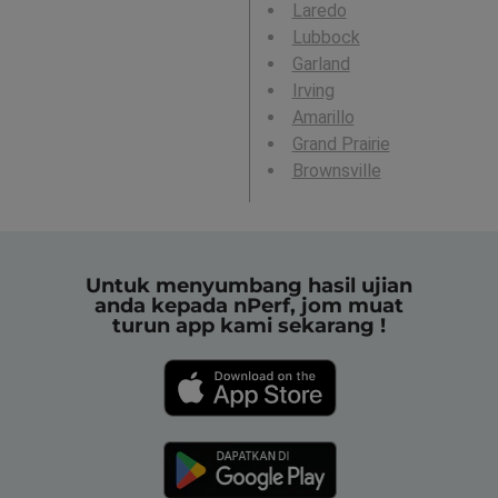
Laredo
Lubbock
Garland
Irving
Amarillo
Grand Prairie
Brownsville
Untuk menyumbang hasil ujian
anda kepada nPerf, jom muat
turun app kami sekarang !