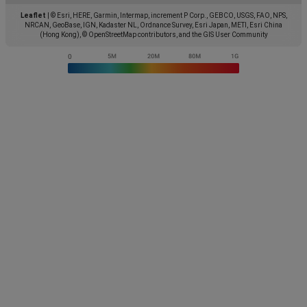
Leaflet
|
© Esri, HERE, Garmin, Intermap, increment P Corp., GEBCO, USGS, FAO, NPS,
NRCAN, GeoBase, IGN, Kadaster NL, Ordnance Survey, Esri Japan, METI, Esri China
(Hong Kong), © OpenStreetMap contributors, and the GIS User Community