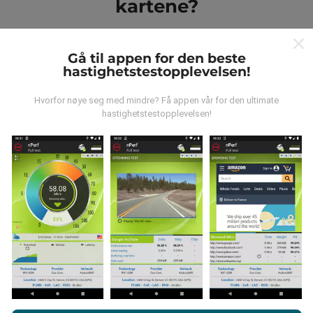
kartene?
Gå til appen for den beste
hastighetstestopplevelsen!
Hvorfor nøye seg med mindre? Få appen vår for den ultimate
Hvor kommer dataene fra?
hastighetstestopplevelsen!
Dataene blir samlet inn fra tester utført av brukere av
nPerf-appen. Dette er tester utført under reelle
forhold, direkte i felt. Hvis du også vil involvere deg, er
alt du trenger å gjøre å laste ned nPerf-appen til
smarttelefonen.
Jo flere data det er, jo mer
omfattende blir kartene!
Ved å bla gjennom nPerf.com, samtykker du til vår
retningslinjer