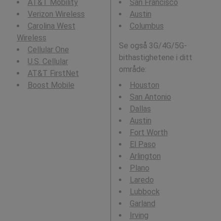
AT&T Mobility
San Francisco
Verizon Wireless
Austin
Carolina West
Columbus
Wireless
Se også 3G/4G/5G-
Cellular One
bithastighetene i ditt
U.S. Cellular
område:
AT&T FirstNet
Boost Mobile
Houston
San Antonio
Dallas
Austin
Fort Worth
El Paso
Arlington
Plano
Laredo
Lubbock
Garland
Irving