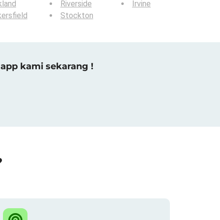
kland
Riverside
Irvine
ersfield
Stockton
app kami sekarang !
?