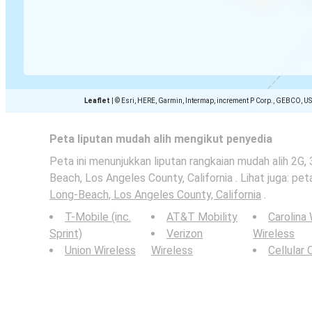
Leaflet
|
© Esri, HERE, Garmin, Intermap, increment P Corp., GEBCO, U
Peta liputan mudah alih mengikut penyedia
Peta ini menunjukkan liputan rangkaian mudah alih 2G,
Beach, Los Angeles County, California . Lihat juga: pe
Long-Beach, Los Angeles County, California
.
T-Mobile (inc.
AT&T Mobility
Carolina
Sprint)
Verizon
Wireless
Union Wireless
Wireless
Cellular