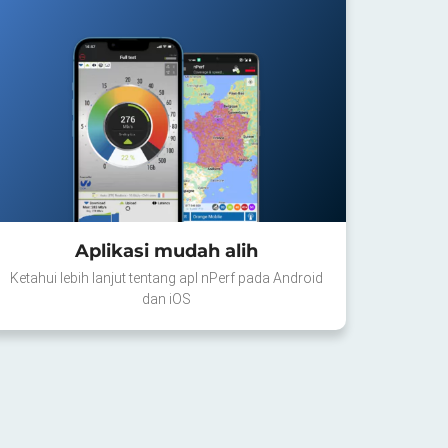
Aplikasi mudah alih
Ketahui lebih lanjut tentang apl nPerf pada Android
dan iOS