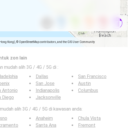
(Hong Kong), © OpenStreetMap contributors, and the GIS User Community
ntuk zon lain
an mudah alih 3G / 4G / 5G di
:
ladelphia
Dallas
San Francisco
oenix
San Jose
Austin
 Antonio
Indianapolis
Columbus
n Diego
Jacksonville
n mudah alih 3G / 4G / 5G di kawasan anda:
esno
Anaheim
Chula Vista
cramento
Santa Ana
Fremont