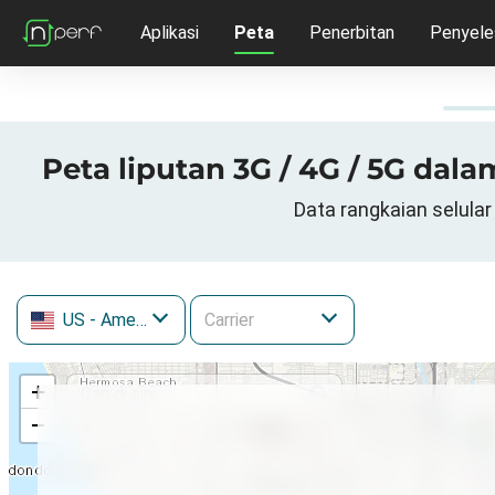
Aplikasi
Peta
Penerbitan
Penyele
Peta liputan 3G / 4G / 5G dal
Data rangkaian selular
US
- Amerika Syarikat
+
−