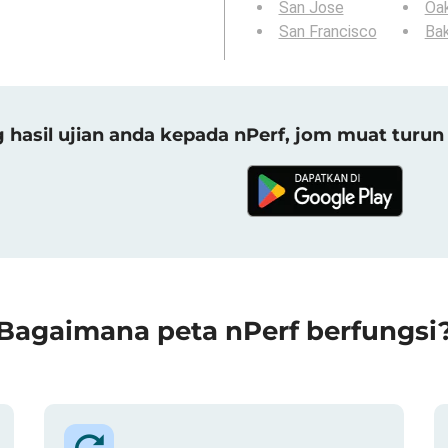
San Jose
Oa
San Francisco
Bak
asil ujian anda kepada nPerf, jom muat turun 
Bagaimana peta nPerf berfungsi