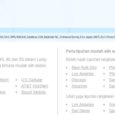
SGS, FAO, NPS, NRCAN, GeoBase, IGN, Kadaster NL, Ordnance Survey, Esri Japan, METI, Esri China 
Peta liputan mudah alih u
 3G, 4G dan 5G dalam Long-
Boleh rujuk Liputan rangkai
ta bitrate mudah alih dalam
New York City
Phi
Los Angeles
Ph
 West
U.S. Cellular
Chicago
San
AT&T FirstNet
Houston
Sa
 One
Boost Mobile
Lihat juga liputan rangkaia
Los Angeles
Fr
San Diego
Sa