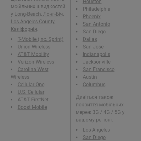
Houston
мобільних швидкостей
Philadelphia
у
Long-Beach, Лонг-Біч,
Phoenix
Los Angeles County,
San Antonio
Каліфорнія
.
San Diego
T-Mobile (inc. Sprint)
Dallas
Union Wireless
San Jose
AT&T Mobility
Indianapolis
Verizon Wireless
Jacksonville
Carolina West
San Francisco
Wireless
Austin
Cellular One
Columbus
U.S. Cellular
Дивіться також
AT&T FirstNet
покриття мобільних
Boost Mobile
мереж 3G / 4G / 5G у
вашому регіоні:
Los Angeles
San Diego