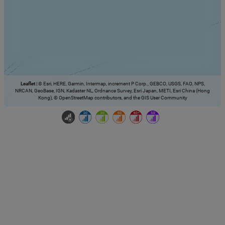
Leaflet
|
© Esri, HERE, Garmin, Intermap, increment P Corp., GEBCO, USGS, FAO, NPS,
NRCAN, GeoBase, IGN, Kadaster NL, Ordnance Survey, Esri Japan, METI, Esri China (Hong
Kong), © OpenStreetMap contributors, and the GIS User Community