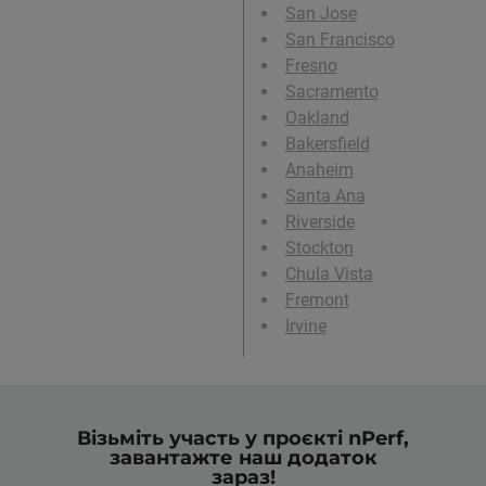
San Jose
San Francisco
Fresno
Sacramento
Oakland
Bakersfield
Anaheim
Santa Ana
Riverside
Stockton
Chula Vista
Fremont
Irvine
Візьміть участь у проєкті nPerf,
завантажте наш додаток
зараз!