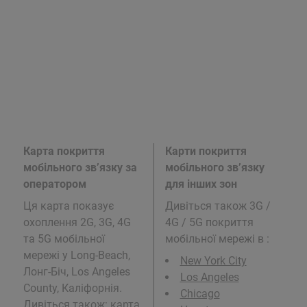
Карта покриття
Карти покриття
мобільного зв’язку за
мобільного зв’язку
оператором
для інших зон
Ця карта показує
Дивіться також 3G /
охоплення 2G, 3G, 4G
4G / 5G покриття
та 5G мобільної
мобільної мережі в
:
мережі у Long-Beach,
New York City
Лонг-Біч, Los Angeles
Los Angeles
County, Каліфорнія.
Chicago
Дивіться також: карта