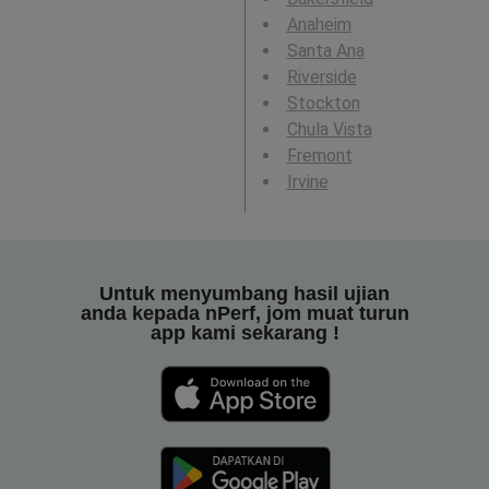
Anaheim
Santa Ana
Riverside
Stockton
Chula Vista
Fremont
Irvine
Untuk menyumbang hasil ujian
anda kepada nPerf, jom muat turun
app kami sekarang !