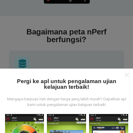
Bagaimana peta nPerf
berfungsi?
Pergi ke apl untuk pengalaman ujian
Dari mana asalnya data-data ni?
kelajuan terbaik!
Data-data dikumpulkan dari ujian yang telah dilakukan
Mengapa berpuas hati dengan harga yang lebih murah? Dapatkan apl
oleh pengguna app kami sendiri. Ujian ini dijalankan
kami untuk pengalaman ujian kelajuan terbaik!
terus dari lokasi mereka! Sekiranya anda berminat,
jom muat turun app nPerf sekarang juga.
Lagi banyak
data yang dapat kami kumpul, lagi mantap peta kami
nanti!