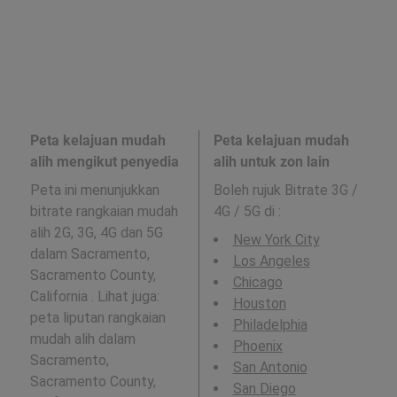
Peta kelajuan mudah
Peta kelajuan mudah
alih mengikut penyedia
alih untuk zon lain
Peta ini menunjukkan
Boleh rujuk Bitrate 3G /
bitrate rangkaian mudah
4G / 5G di
:
alih 2G, 3G, 4G dan 5G
New York City
dalam Sacramento,
Los Angeles
Sacramento County,
Chicago
California . Lihat juga:
Houston
peta liputan rangkaian
Philadelphia
mudah alih dalam
Phoenix
Sacramento,
San Antonio
Sacramento County,
San Diego