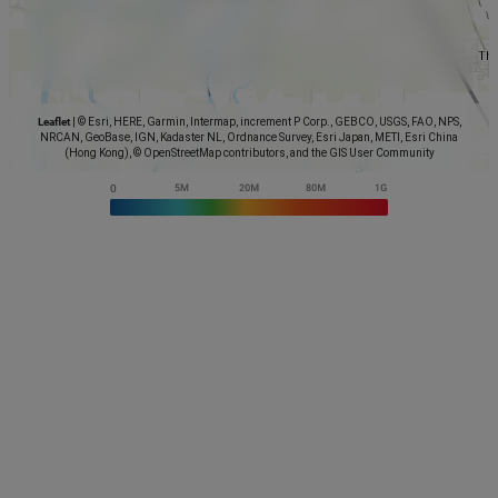
Leaflet
|
© Esri, HERE, Garmin, Intermap, increment P Corp., GEBCO, USGS, FAO, NPS,
NRCAN, GeoBase, IGN, Kadaster NL, Ordnance Survey, Esri Japan, METI, Esri China
(Hong Kong), © OpenStreetMap contributors, and the GIS User Community