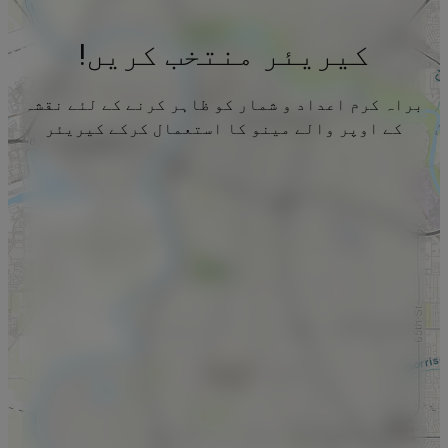
کیریئر منتخب کریں!
براہ کرم اعداد و شمار کو ظاہر کرنے کے لئے نقشہ
کے اوپر والے مینو کا استعمال کرکے کیریئر
منتخب کریں۔