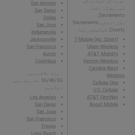
موبائل نیٹ ورکس
San Antonio
کوریج کا نقشہ
San Diego
Sacramento,
Dallas
سکرامنٹو, Sacramento
San Jose
County, کیلیفورنیا ۔
Indianapolis
Jacksonville
T-Mobile (inc. Sprint)
San Francisco
Union Wireless
Austin
AT&T Mobility
Columbus
Verizon Wireless
Carolina West
اپنے علاقے میں
Wireless
3G/4G/5G بٹ ریٹ بھی
Cellular One
دیکھیں:
U.S. Cellular
Los Angeles
AT&T FirstNet
San Diego
Boost Mobile
San Jose
San Francisco
Fresno
Long Beach