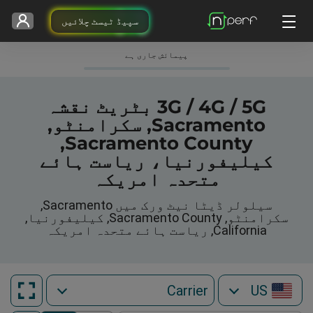
سپیڈ ٹیسٹ چلائیں
پیمائش جاری ہے
3G / 4G / 5G بٹریٹ نقشہ
Sacramento, سکرامنٹو,
Sacramento County,
کیلیفورنیا، ریاست ہائے
متحدہ امریکہ
سیلولر ڈیٹا نیٹ ورک میں Sacramento,
سکرامنٹو, Sacramento County, کیلیفورنیا,
California, ریاست ہائے متحدہ امریکہ
US