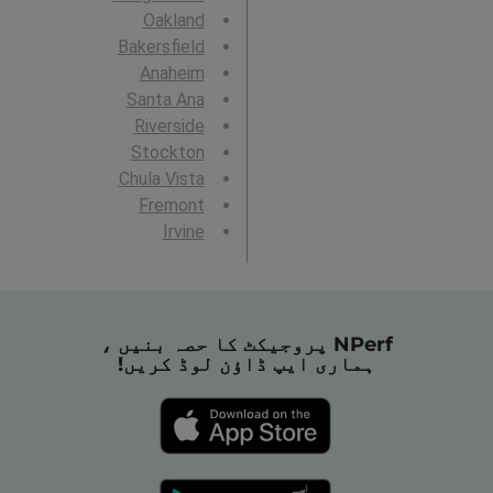
Oakland
Bakersfield
Anaheim
Santa Ana
Riverside
Stockton
Chula Vista
Fremont
Irvine
NPerf پروجیکٹ کا حصہ بنیں ،
ہماری ایپ ڈاؤن لوڈ کریں!