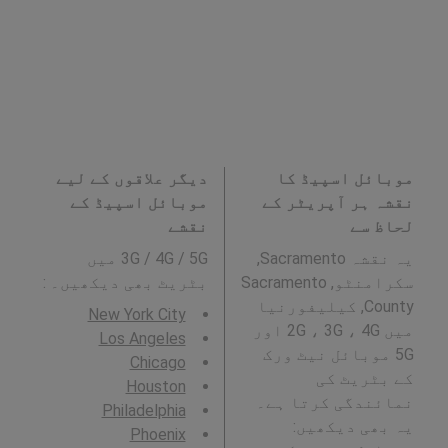
موبائل اسپیڈ کا
دیگر علاقوں کے لیے
نقشہ ہر آپریٹر کے
موبائل اسپیڈ کے
لحاظ سے
نقشے
یہ نقشہ Sacramento,
3G / 4G / 5G میں
سکرامنٹو, Sacramento
بٹریٹ بھی دیکھیں۔ :
County, کیلیفورنیا
New York City
میں 2G ، 3G ، 4G اور
Los Angeles
5G موبائل نیٹ ورک
Chicago
کے بٹریٹ کی
Houston
نمائندگی کرتا ہے۔
Philadelphia
یہ بھی دیکھیں:
Phoenix