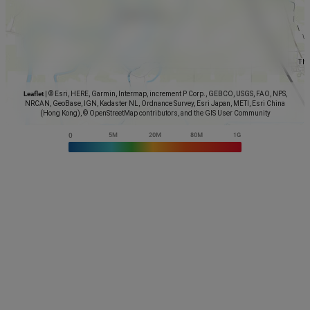
Leaflet
|
© Esri, HERE, Garmin, Intermap, increment P Corp., GEBCO, USGS, FAO, NPS,
NRCAN, GeoBase, IGN, Kadaster NL, Ordnance Survey, Esri Japan, METI, Esri China
(Hong Kong), © OpenStreetMap contributors, and the GIS User Community