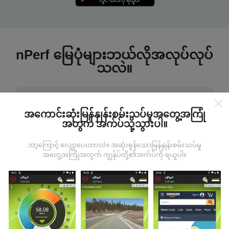
nPerf မြေပုံများဘယ်လိုအလုပ်လုပ်
သလဲ။
အကောင်းဆုံးမြန်နှုန်းစမ်းသပ်မှုအတွေ့အကြုံ
အတွက် အက်ပ်သို့သွားပါ။
ဒေတာကဘယ်ကနေလာတာလဲ
ဘာ့ကြောင့် လျှော့ပေးတာလဲ။ အဆုံးစွန်သောမြန်နှုန်းစမ်းသပ်မှု
အတွေ့အကြုံအတွက် ကျွန်ုပ်တို့၏အက်ပ်ကို ရယူပါ။
ဒေတာများကို nPerf အက်ပလီကေးရှင်းအသုံးပြုသူများမှ
ပြုလုပ်သောစမ်းသပ်မှုများမှရယူသည်။ ဤရွေ့ကားစစ်
မှန်သောအခြေအနေများ, စစ်မှန်သောအခြေအနေများတွင်
ကောက်ယူစမ်းသပ်မှုဖြစ်ကြသည်။ သင်လည်းပါ ၀ င်လိုပါက
nPerf အက်ပ်ကိုသင်၏စမတ်ဖုန်းထဲသို့ဒေါင်းလုပ်ဆွဲရန်ဖြစ်
သည်။
ဒေတာများများလေမြေပုံများပြည့်စုံလေလေ
ဖြစ်သည်။