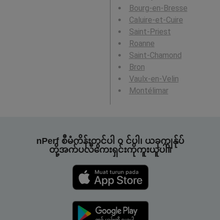
Bourg-en-Bresse
Caluire-et-Cuire
Saint-Priest
Roanne
Saint-Chamond
Bron
Vaulx-en-Velin
Montélimar
nPerf စီမံကိန်းတွင်ပါ ၀ င်ပါ၊ ယခုကျွန်ုပ်
တို့အက်ပလီကေးရှင်းကိုကူးယူပါ။