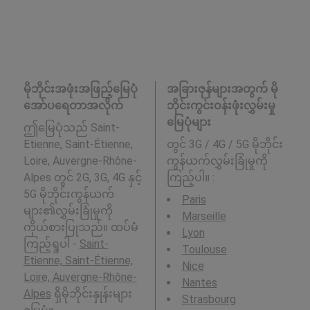
မိုဘိုင်းအဖုံးအဖြည့်မြေပုံ
အခြားဇုန်များအတွက် မို
အော်ပရေတာအလိုက်
ဘိုင်းကွင်းဝန်းဖုံးလွှမ်းမှု
မြေပုံများ
ဤမြေပုံသည် Saint-
Etienne, Saint-Étienne,
တွင် 3G / 4G / 5G မိုဘိုင်း
Loire, Auvergne-Rhône-
ကွန်ယက်လွှမ်းခြုံမှုကို
Alpes တွင် 2G, 3G, 4G နှင့်
ကြည့်ပါ။ :
5G မိုဘိုင်းကွန်ယက်
Paris
များ၏လွှမ်းခြုံမှုကို
Marseille
ကိုယ်စားပြုသည်။ ထပ်မံ
Lyon
ကြည့်ရှုပါ -
Saint-
Toulouse
Etienne, Saint-Étienne,
Nice
Loire, Auvergne-Rhône-
Nantes
Alpes
ရှိမိုဘိုင်းနှုန်းများ
Strasbourg