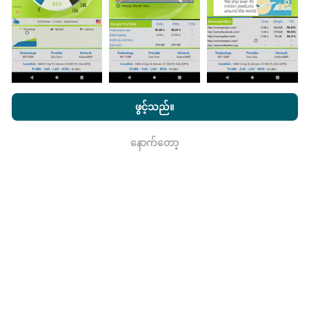
nPerf.com ကိုကြည့်ခြင်းအားဖြင့်ကျွန်ုပ်တို့၏
သီးသန့် နှင့် Cookies
မွမ်းမံမှုများကိုဘယ်လိုလုပ်ထားသလဲ။
အသုံးပြုမှုမူဝါဒ နှင့်ကျွန်ုပ်တို့၏ nPerf စမ်းသပ်မှု
us
သုံးစွဲသူလိုင်စင်
ဖွင့်သည်။
သဘောတူညီချက်
။
ကွန်ယက်လွှမ်းခြုံမြေပုံသည်နာရီတိုင်း bot မှ
နောက်တော့
ရလား
အလိုအလျောက် update လုပ်သည်။ အမြန်မြေပုံများကို
၁၅
မိနစ်တိုင်းတွင် update လုပ်သည်။
ဒေတာကိုနှစ်နှစ်ပြသ
နေသည်။ ၂ နှစ်အကြာတွင်သက်တမ်းအရင့်ဆုံး
အချက်အလက်များကိုမြေပုံများမှတစ်လတစ်ကြိမ်
ဖယ်ရှားသည်။