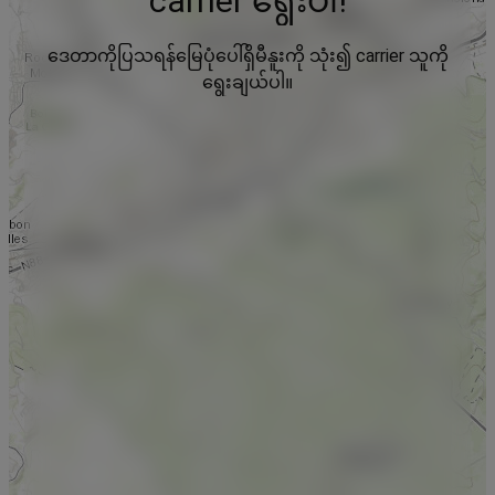
carrier ရွေးပါ!
ဒေတာကိုပြသရန်မြေပုံပေါ်ရှိမီနူးကို သုံး၍ carrier သူကို
ရွေးချယ်ပါ။