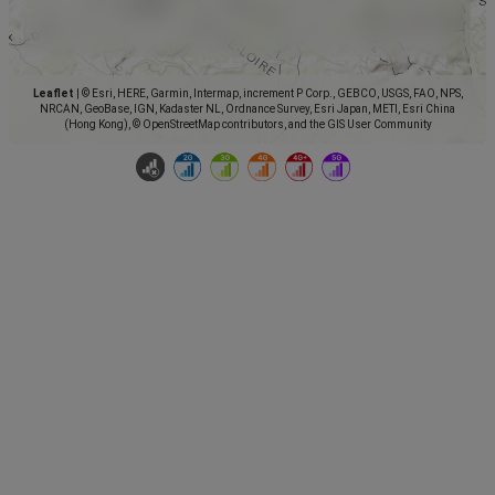
Leaflet
|
© Esri, HERE, Garmin, Intermap, increment P Corp., GEBCO, USGS, FAO, NPS,
NRCAN, GeoBase, IGN, Kadaster NL, Ordnance Survey, Esri Japan, METI, Esri China
(Hong Kong), © OpenStreetMap contributors, and the GIS User Community