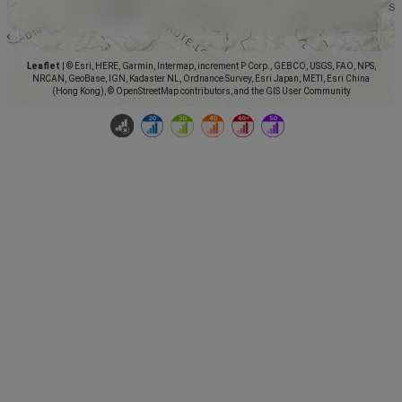
Leaflet
|
© Esri, HERE, Garmin, Intermap, increment P Corp., GEBCO, USGS, FAO, NPS,
NRCAN, GeoBase, IGN, Kadaster NL, Ordnance Survey, Esri Japan, METI, Esri China
(Hong Kong), © OpenStreetMap contributors, and the GIS User Community