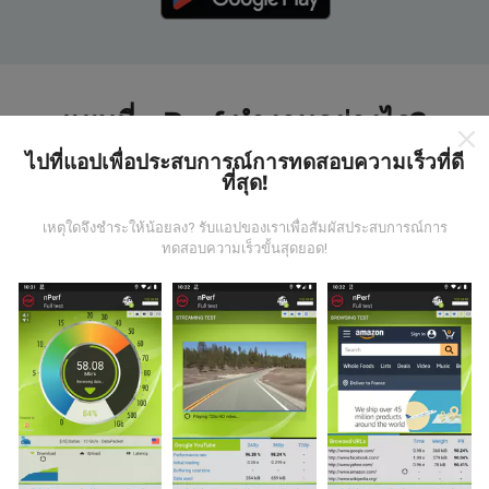
แผนที่ nPerf ทำงานอย่างไร?
ไปที่แอปเพื่อประสบการณ์การทดสอบความเร็วที่ดี
ที่สุด!
เหตุใดจึงชำระให้น้อยลง? รับแอปของเราเพื่อสัมผัสประสบการณ์การ
ทดสอบความเร็วขั้นสุดยอด!
ข้อมูลมาจากไหน?
ข้อมูลนี้ถูกรวบรวมจากการทดสอบที่ดำเนินการโดยผู้ใช้
งานแอพ nPerf เป็นการทดสอบที่ทำในสภาพการใช้งาน
จริง ในจุดที่ทดสอบ ถ้าคุณอยากมีส่วนร่วม เพียงคุณดาวน์
โหลดแอพ nPerf ลงในสมาร์ทโฟนของคุณ
ยิ่งได้ข้อมูล
มากขึ้นเท่าไหร่ แผนที่ที่ได้ก็ยิ่งสมบูรณ์มากขึ้น!