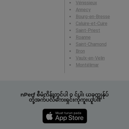
Vénissieux
Annecy
Bourg-en-Bresse
Caluire-et-Cuire
Saint-Priest
Roanne
Saint-Chamond
Bron
Vaulx-en-Velin
Montélimar
nPerf စီမံကိန်းတွင်ပါ ၀ င်ပါ၊ ယခုကျွန်ုပ်
တို့အက်ပလီကေးရှင်းကိုကူးယူပါ။