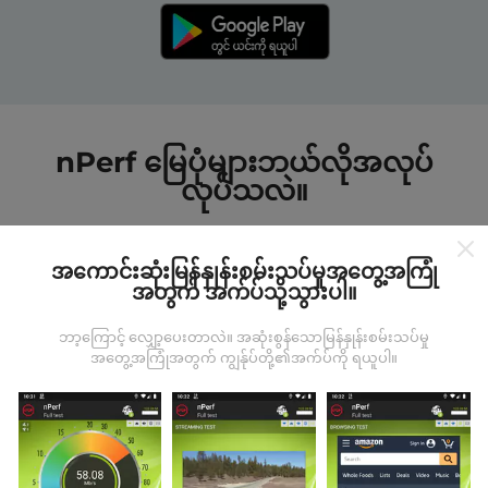
nPerf မြေပုံများဘယ်လိုအလုပ်
လုပ်သလဲ။
အကောင်းဆုံးမြန်နှုန်းစမ်းသပ်မှုအတွေ့အကြုံ
အတွက် အက်ပ်သို့သွားပါ။
ဘာ့ကြောင့် လျှော့ပေးတာလဲ။ အဆုံးစွန်သောမြန်နှုန်းစမ်းသပ်မှု
ဒေတာကဘယ်ကနေလာတာလဲ
အတွေ့အကြုံအတွက် ကျွန်ုပ်တို့၏အက်ပ်ကို ရယူပါ။
ဒေတာများကို nPerf အက်ပလီကေးရှင်းအသုံးပြုသူများမှ
ပြုလုပ်သောစမ်းသပ်မှုများမှရယူသည်။ ဤရွေ့ကားစစ်
မှန်သောအခြေအနေများ, စစ်မှန်သောအခြေအနေများတွင်
ကောက်ယူစမ်းသပ်မှုဖြစ်ကြသည်။ သင်လည်းပါ ၀ င်လိုပါက
nPerf အက်ပ်ကိုသင်၏စမတ်ဖုန်းထဲသို့ဒေါင်းလုပ်ဆွဲရန်ဖြစ်