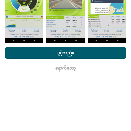
သည်။
ဒေတာများများလေမြေပုံများပြည့်စုံလေလေ
ဖြစ်သည်။
nPerf.com ကိုကြည့်ခြင်းအားဖြင့်ကျွန်ုပ်တို့၏
သီးသန့် နှင့် Cookies
အသုံးပြုမှုမူဝါဒ နှင့်ကျွန်ုပ်တို့၏ nPerf စမ်းသပ်မှု
us
သုံးစွဲသူလိုင်စင်
ဖွင့်သည်။
မွမ်းမံမှုများကိုဘယ်လိုလုပ်ထားသလဲ။
သဘောတူညီချက်
။
နောက်တော့
ကွန်ယက်လွှမ်းခြုံမြေပုံသည်နာရီတိုင်း bot မှ
ရလား
အလိုအလျောက် update လုပ်သည်။ အမြန်မြေပုံများကို
၁၅
မိနစ်တိုင်းတွင် update လုပ်သည်။
ဒေတာကိုနှစ်နှစ်ပြသ
နေသည်။ ၂ နှစ်အကြာတွင်သက်တမ်းအရင့်ဆုံး
အချက်အလက်များကိုမြေပုံများမှတစ်လတစ်ကြိမ်
ဖယ်ရှားသည်။