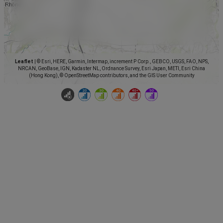
Leaflet
|
© Esri, HERE, Garmin, Intermap, increment P Corp., GEBCO, USGS, FAO, NPS,
NRCAN, GeoBase, IGN, Kadaster NL, Ordnance Survey, Esri Japan, METI, Esri China
(Hong Kong), © OpenStreetMap contributors, and the GIS User Community