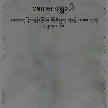
carrier ရွေးပါ!
ဒေတာကိုပြသရန်မြေပုံပေါ်ရှိမီနူးကို သုံး၍ carrier သူကို
ရွေးချယ်ပါ။