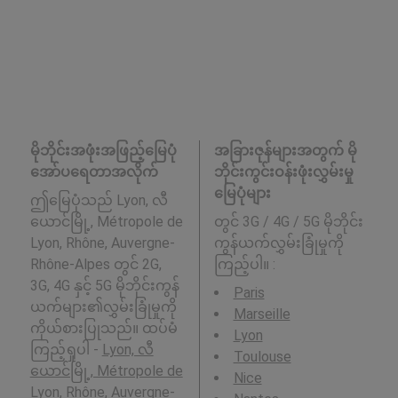
မိုဘိုင်းအဖုံးအဖြည့်မြေပုံ
အခြားဇုန်များအတွက် မို
အော်ပရေတာအလိုက်
ဘိုင်းကွင်းဝန်းဖုံးလွှမ်းမှု
မြေပုံများ
ဤမြေပုံသည် Lyon, လီ
ယောင်မြို့, Métropole de
တွင် 3G / 4G / 5G မိုဘိုင်း
Lyon, Rhône, Auvergne-
ကွန်ယက်လွှမ်းခြုံမှုကို
Rhône-Alpes တွင် 2G,
ကြည့်ပါ။ :
3G, 4G နှင့် 5G မိုဘိုင်းကွန်
Paris
ယက်များ၏လွှမ်းခြုံမှုကို
Marseille
ကိုယ်စားပြုသည်။ ထပ်မံ
Lyon
ကြည့်ရှုပါ -
Lyon, လီ
Toulouse
ယောင်မြို့, Métropole de
Nice
Lyon, Rhône, Auvergne-