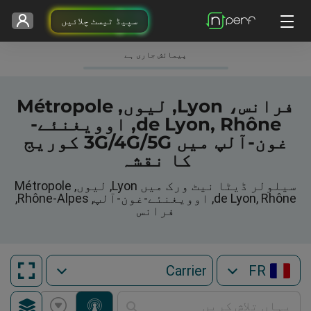
سپیڈ ٹیسٹ چلائیں
پیمائش جاری ہے
فرانس، Lyon, لیوں, Métropole
de Lyon, Rhône, اوویغنئے-
غون-آلپ میں 3G/4G/5G کوریج
کا نقشہ
سیلولر ڈیٹا نیٹ ورک میں Lyon, لیوں, Métropole
de Lyon, Rhône, اوویغنئے-غون-آلپ, Rhône-Alpes,
فرانس
FR