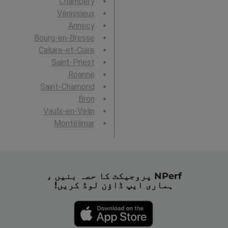
Chambéry
Vénissieux
Annecy
Bourg-en-Bresse
Caluire-et-Cuire
Saint-Priest
Roanne
Saint-Chamond
Bron
Vaulx-en-Velin
Montélimar
NPerf پروجیکٹ کا حصہ بنیں ،
ہماری ایپ ڈاؤن لوڈ کریں!