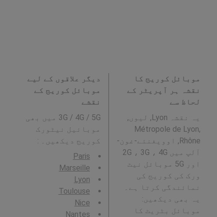
موبائل کوریج کا
دیگر علاقوں کے لیے
نقشہ ہر آپریٹر کے
موبائل کوریج کے
لحاظ سے
نقشے
یہ نقشہ Lyon, لیوں,
3G / 4G / 5G میں بھی
Métropole de Lyon,
موبائیل نیٹورک
Rhône, اوویغنئے-غون-
کوریج دیکھیں۔ :
آلپ میں 2G ، 3G ، 4G
Paris
اور 5G موبائل نیٹ
Marseille
ورک کی کوریج کی
Lyon
نمائندگی کرتا ہے۔
Toulouse
یہ بھی دیکھیں:
Nice
موبائل بٹریٹ کا
Nantes