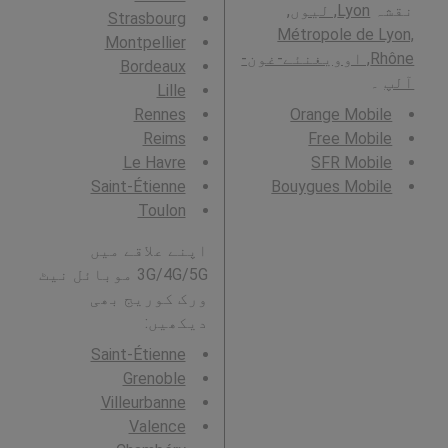
نقشہ
Lyon, لیوں,
Strasbourg
Métropole de Lyon,
Montpellier
Rhône, اوویغنئے-غون-
Bordeaux
آلپ
۔
Lille
Rennes
Orange Mobile
Reims
Free Mobile
Le Havre
SFR Mobile
Saint-Étienne
Bouygues Mobile
Toulon
اپنے علاقے میں
3G/4G/5G موبائل نیٹ
ورک کوریج بھی
دیکھیں:
Saint-Étienne
Grenoble
Villeurbanne
Valence