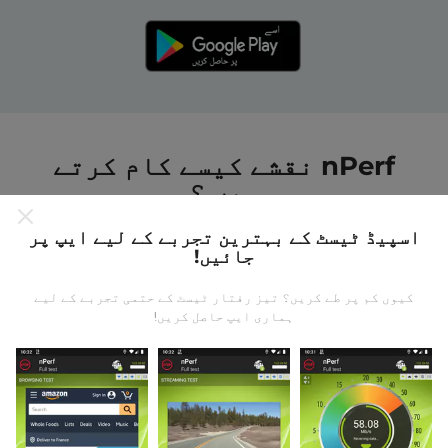
nPerf نقشے کیسے کام کرتے
ہیں ؟
اسپیڈ ٹیسٹ کے بہترین تجربے کے لیے ایپ پر
جائیں!
کیوں کم پر طے کریں؟ تیز رفتار ٹیسٹ کے حتمی تجربے کے لیے
ہماری ایپ حاصل کریں!
ڈیٹا کہاں سے آتا ہے؟
یہ اعدادوشمار nPerf ایپ کے صارفین کے ذریعہ کئے
گئے ٹیسٹوں سے جمع کیا گیا ہے۔ یہ ایسے میدان ہیں جو
براہ راست میدان میں واقع حالتوں میں ہوتے ہیں۔ اگر
آپ بھی اس میں شامل ہونا چاہتے ہیں تو ، آپ کو بس