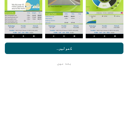
اپنے اسمارٹ فون پر nPerf ایپ ڈاؤن لوڈ کرنا ہے۔
مزید اعداد و شمار جتنے زیادہ ہوں گے ، نقشے اتنے ہی
جامع ہوں گے!
nperf.com کو براؤز کرنے سے ، آپ ہماری
رازداری اور کوکیز کے
استعمال کی پالیسی
کے ساتھ ساتھ ہمارے nPerf ٹیسٹ
صارف کا
کھولیں۔
لائسنس کا آخری معاہدہ
اپ ڈیٹس کس طرح کی گئی ہیں ؟
بعد میں
ٹھیک ہے
نیٹ ورک کوریج کے نقشے ہر گھنٹہ بوٹ کے ذریعہ خود
بخود اپ ڈیٹ ہوجاتے ہیں۔ رفتار کے نقشے
ہر 15 منٹ
میں
اپڈیٹ ہوتے ہیں۔ ڈیٹا دو سال کے لئے ظاہر کیا
جاتا ہے. دو سال بعد ، سب سے قدیم ڈیٹا کو ماہ میں ایک
بار نقشوں سے ہٹا دیا جاتا ہے۔