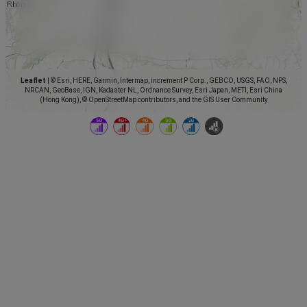
Leaflet
|
© Esri, HERE, Garmin, Intermap, increment P Corp., GEBCO, USGS, FAO, NPS,
NRCAN, GeoBase, IGN, Kadaster NL, Ordnance Survey, Esri Japan, METI, Esri China
(Hong Kong), © OpenStreetMap contributors, and the GIS User Community