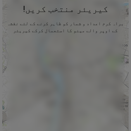
کیریئر منتخب کریں!
براہ کرم اعداد و شمار کو ظاہر کرنے کے لئے نقشہ
کے اوپر والے مینو کا استعمال کرکے کیریئر
منتخب کریں۔