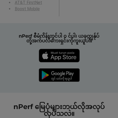
AT&T FirstNet
Boost Mobile
nPerf စီမံကိန်းတွင်ပါ ၀ င်ပါ၊ ယခုကျွန်ုပ်
တို့အက်ပလီကေးရှင်းကိုကူးယူပါ။
nPerf မြေပုံများဘယ်လိုအလုပ်
လုပ်သလဲ။