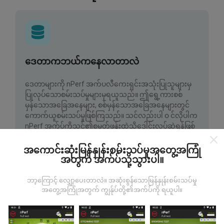
ဒေတာကဘယ်ကနေလာတာလဲ
ဒေတာများကို nPerf အက်ပလီကေးရှင်းအသုံးပြုသူများမှ
ပြုလုပ်သောစမ်းသပ်မှုများမှရယူသည်။ ဤရွေ့ကားစစ်
မှန်သောအခြေအနေများ, စစ်မှန်သောအခြေအနေများတွင်
ကောက်ယူစမ်းသပ်မှုဖြစ်ကြသည်။ သင်လည်းပါ ၀ င်လိုပါက
nPerf အက်ပ်ကိုသင်၏စမတ်ဖုန်းထဲသို့ဒေါင်းလုပ်ဆွဲရန်ဖြစ်
သည်။
ဒေတာများများလေမြေပုံများပြည့်စုံလေလေ
ဖြစ်သည်။
အကောင်းဆုံးမြန်နှုန်းစမ်းသပ်မှုအတွေ့အကြုံ
အတွက် အက်ပ်သို့သွားပါ။
ဘာ့ကြောင့် လျှော့ပေးတာလဲ။ အဆုံးစွန်သောမြန်နှုန်းစမ်းသပ်မှု
အတွေ့အကြုံအတွက် ကျွန်ုပ်တို့၏အက်ပ်ကို ရယူပါ။