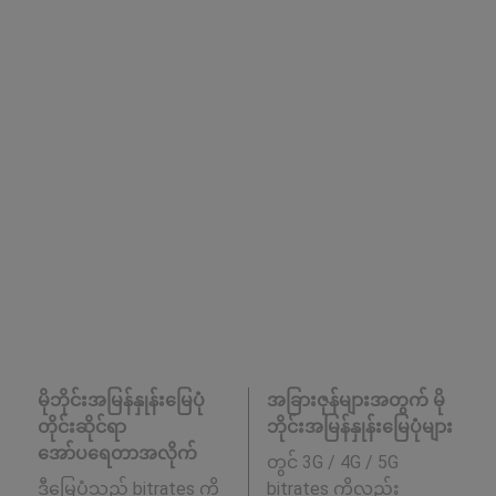
မိုဘိုင်းအမြန်နှုန်းမြေပုံ
အခြားဇုန်များအတွက် မို
တိုင်းဆိုင်ရာ
ဘိုင်းအမြန်နှုန်းမြေပုံများ
အော်ပရေတာအလိုက်
တွင် 3G / 4G / 5G
ဒီမြေပုံသည် bitrates ကို
bitrates ကိုလည်း