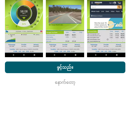
မွမ်းမံမှုများကိုဘယ်လိုလုပ်ထားသလဲ။
ကွန်ယက်လွှမ်းခြုံမြေပုံသည်နာရီတိုင်း bot မှ
အလိုအလျောက် update လုပ်သည်။ အမြန်မြေပုံများကို
၁၅
မိနစ်တိုင်းတွင် update လုပ်သည်။
ဒေတာကိုနှစ်နှစ်ပြသ
နေသည်။ ၂ နှစ်အကြာတွင်သက်တမ်းအရင့်ဆုံး
အချက်အလက်များကိုမြေပုံများမှတစ်လတစ်ကြိမ်
ဖယ်ရှားသည်။
nPerf.com ကိုကြည့်ခြင်းအားဖြင့်ကျွန်ုပ်တို့၏
သီးသန့် နှင့် Cookies
အသုံးပြုမှုမူဝါဒ နှင့်ကျွန်ုပ်တို့၏ nPerf စမ်းသပ်မှု
us
သုံးစွဲသူလိုင်စင်
ဖွင့်သည်။
သဘောတူညီချက်
။
နောက်တော့
ရလား
ဘယ်လောက်ယုံကြည်စိတ်ချရပြီးတိကျသလဲ။
စမ်းသပ်မှုများကိုအသုံးပြုသူများ၏ထုတ်ကုန်များပေါ်တွင်
ပြုလုပ်သည်။ Geolocation တိကျမှုသည်စမ်းသပ်မှုပြုလုပ်
ချိန်တွင် GPS signal ၏လက်ခံမှုအရည်အသွေးပေါ်တွင်
မူတည်သည်။ လွှမ်းခြုံအချက်အလက်များအတွက်ကျွန်ုပ်
တို့သည်အများဆုံး geolocation
၅၀ မီတာတိကျမှုဖြင့်