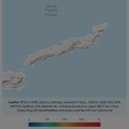
Leaflet
|
© Esri, HERE, Garmin, Intermap, increment P Corp., GEBCO, USGS, FAO, NPS,
NRCAN, GeoBase, IGN, Kadaster NL, Ordnance Survey, Esri Japan, METI, Esri China
(Hong Kong), © OpenStreetMap contributors, and the GIS User Community