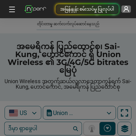
အမြန်နှုန်း စမ်းသပ်မှု ပြုလုပ်ပါ
တိုင်းတာမှု ဆက်လက်လုပ်ဆောင်နေသည်
အမေရိကန် ပြည်ထောင်စု၊ Sai-
Kung, ဟောင်ကောင် ရှိ Union
Wireless ၏ 3G/4G/5G bitrates
မြေပုံ
Union Wireless အတွက်ဆယ်လူလာဒေတာကွန်ရက် Sai-
Kung, ဟောင်ကောင်, အမေရိကန် ပြည်ထောင်စု
US
Union Wireless