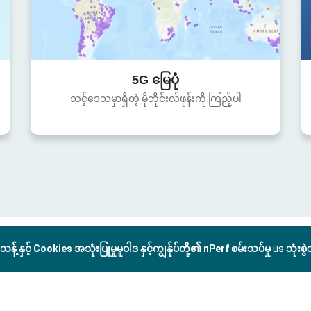
5G မြေပုံ
သင့်ဒေသမှာရှိတဲ့ မိုဘိုင်းလ်ဖုန်းကို ကြည့်ပါ
သန့် နှင့် Cookies အသုံးပြုမှုမူဝါဒ နှင့်ကျွန်ုပ်တို့၏ nPerf စမ်းသပ်မှု
us
သုံးစ