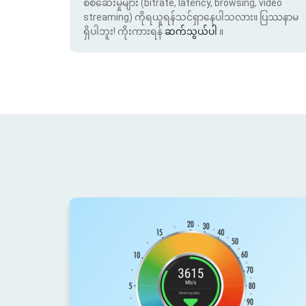
စစ်ဆေးမှုများ (bitrate, latency, browsing, video
streaming) ကိုရယူရန်သင်ရှာနေပါသလား။ ပြဿနာမ
ရှိပါဘူး! ကိုးကားရန်
ဆက်သွယ်ပါ
။