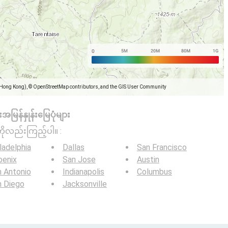
(Hong Kong), © OpenStreetMap contributors, and the GIS User Community
အမြန်နှုန်းမြေပုံများ
ကိုလည်းကြည့်ပါ။ :
ladelphia
Dallas
San Francisco
oenix
San Jose
Austin
 Antonio
Indianapolis
Columbus
n Diego
Jacksonville