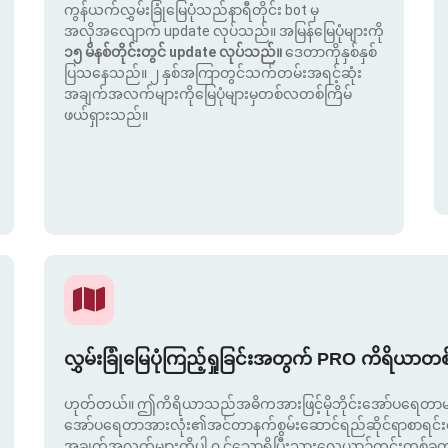
ကွန်ယက်လွှမ်းခြုံမြေပုံသည်နာရီတိုင်း bot မှ
အလိုအလျောက် update လုပ်သည်။ အမြန်မြေပုံများကို
၁၅ မိနစ်တိုင်းတွင် update လုပ်သည်။
ဒေတာကိုနှစ်နှစ်
ပြသနေသည်။ ၂ နှစ်အကြာတွင်သက်တမ်းအရင့်ဆုံး
အချက်အလက်များကိုမြေပုံများမှတစ်လတစ်ကြိမ်
ဖယ်ရှားသည်။
လွှမ်းခြုံမြေပုံကြည့်ရှုခြင်းအတွက် PRO ကိရိယာတ
ဟုတ်တယ်။ ဤကိရိယာသည်အဓိကအားဖြင့်မိုဘိုင်းအော်ပရေတာမျာ
အော်ပရေတာအားလုံး၏အင်တာနက်စွမ်းဆောင်ရည်ဆိုင်ရာစာရင်းဇယာ
အချက်အလက်များကိုပါ ၀ င်သောရှိပြီးသားလေယာဉ်ကွင်းတစ်ခ