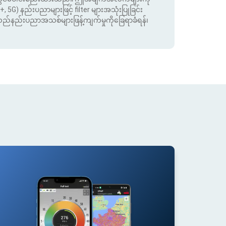
+, 5G) နည်းပညာများဖြင့် filter များအသုံးပြုခြင်း
းသည်နည်းပညာအသစ်များဖြန့်ကျက်မှုကိုခြေရာခံရန်၊