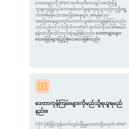
ဒေတာများကို nPerf အက်ပလီကေးရှင်းအသုံးပြု
သူများမှပြုလုပ်သောစမ်းသပ်မှုများမှရယူသည်။ ဤရွေ့
ကားစစ်မှန်သောအခြေအနေများ, စစ်မှန်သော
အခြေအနေများတွင်ကောက်ယူစမ်းသပ်မှုဖြစ်ကြသည်။
သင်လည်းပါ ၀ င်လိုပါက nPerf အက်ပ်ကိုသင်၏စမတ်
ဖုန်းထဲသို့ဒေါင်းလုပ်ဆွဲရန်ဖြစ်သည်။
ဒေတာများများ
လေမြေပုံများပြည့်စုံလေလေဖြစ်သည်။
ဒေတာကုန်ကြမ်းများကိုမည်သို့ရယူရမည်
နည်း။
CSV ပုံစံဖြင့်ကွန်ယက်လွှမ်းခြုံမှုဒေတာသို့မဟုတ် nPerf