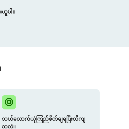
ူးယူပါ။
။
ဘယ်လောက်ယုံကြည်စိတ်ချရပြီးတိကျ
သလဲ။