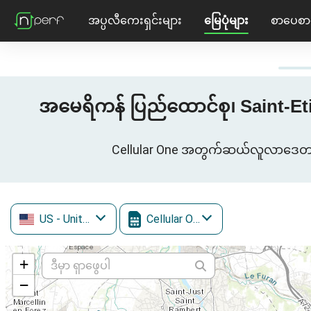
အပ္ပလီကေးရှင်းများ
မြေပုံများ
စာပေစာ
အမေရိကန် ပြည်ထောင်စု၊ Saint-Eti
Cellular One အတွက်ဆယ်လူလာဒေတာကွန
US
- United States
Cellular One
+
−