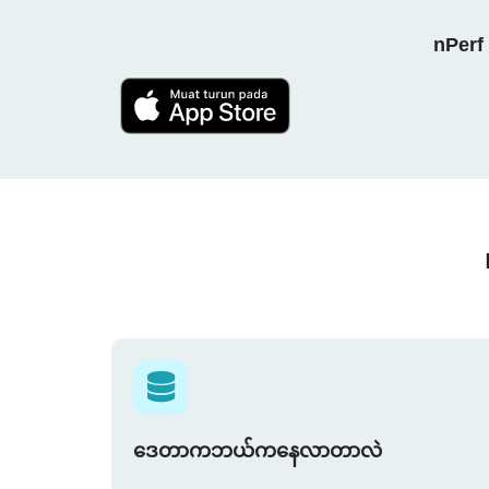
nPerf 
ဒေတာကဘယ်ကနေလာတာလဲ