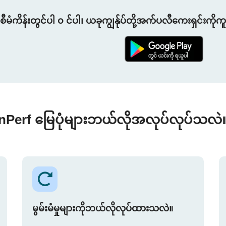
စီမံကိန်းတွင်ပါ ၀ င်ပါ၊ ယခုကျွန်ုပ်တို့အက်ပလီကေးရှင်းကိုက
nPerf မြေပုံများဘယ်လိုအလုပ်လုပ်သလဲ
မွမ်းမံမှုများကိုဘယ်လိုလုပ်ထားသလဲ။