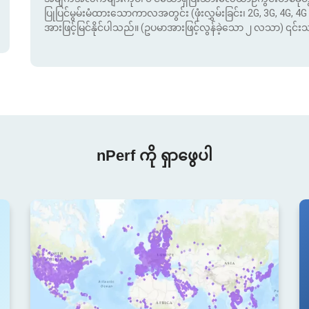
ပြုပြင်မွမ်းမံထားသောကာလအတွင်း (ဖုံးလွှမ်းခြင်း၊ 2G, 3G, 4G, 4G 
အားဖြင့်မြင်နိုင်ပါသည်။ (ဥပမာအားဖြင့်လွန်ခဲ့သော ၂ လသာ) ၎င်
nPerf ကို ရှာဖွေပါ