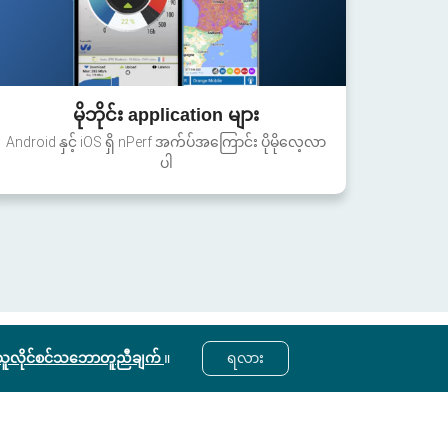
မိုဘိုင်း application များ
Android နှင့် iOS ရှိ nPerf အက်ပ်အကြောင်း ပိုမိုလေ့လာ
ပါ
ွဲသူလိုင်စင်သဘောတူညီချက်
။
ရလား