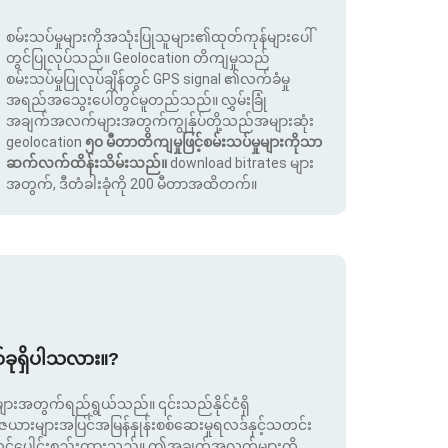
စမ်းသပ်မှုများကိုအသုံးပြုသူများ၏ထုတ်ကုန်များပေါ်
တွင်ပြုလုပ်သည်။ Geolocation တိကျမှုသည်
စမ်းသပ်မှုပြုလုပ်ချိန်တွင် GPS signal ၏လက်ခံမှု
အရည်အသွေးပေါ်တွင်မူတည်သည်။ လွှမ်းခြုံ
အချက်အလက်များအတွက်ကျွန်ုပ်တို့သည်အများဆုံး
geolocation
၅၀ မီတာတိကျမှုဖြင့်စမ်းသပ်မှုများကိုသာ
ဆက်လက်ထိန်းသိမ်းသည်။
download bitrates များ
အတွက်, ဒီတံခါးခုံကို 200 မီတာအထိတက်။
စ်ခုရှိပါသလား။?
းအတွက်ရည်ရွယ်သည်။ ၎င်းသည်နိုင်ငံရှိ
းများအပြင်အမြန်နှုန်းစစ်ဆေးမှုရလဒ်နှင့်သတင်း
ုတွင်ပေါင်းစည်းထားသည်။ ဤအချက်အလက်များကို