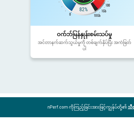
ဝက်ဘ်မြန်နှုန်းစမ်းသပ်မှု
အင်တာနက်ဆက်သွယ်မှုကို တစ်ချက်နှိပ်ပြီး အကဲဖြတ်
ပါ
nPerf.com ကိုကြည့်ခြင်းအားဖြင့်ကျွန်ုပ်တို့၏
သီး