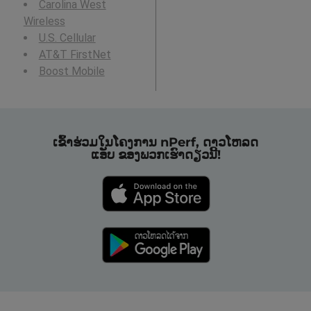
Carolina West
Wireless
U.S. Cellular
AT&T FirstNet
Boost Mobile
ເຂົ້າຮ່ວມໃນໂຄງການ nPerf, ດາວໂຫລດ
ແອັບ ຂອງພວກເຮົາດຽວນີ້!