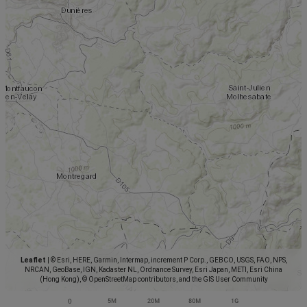
Leaflet
|
© Esri, HERE, Garmin, Intermap, increment P Corp., GEBCO, USGS, FAO, NPS,
NRCAN, GeoBase, IGN, Kadaster NL, Ordnance Survey, Esri Japan, METI, Esri China
(Hong Kong), © OpenStreetMap contributors, and the GIS User Community