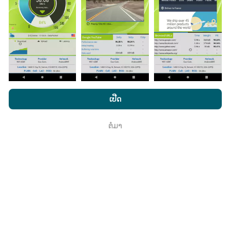
ມີການປັບປຸງແນວໃດ?
ແຜນທີ່ການຄຸ້ມຄອງເຄືອຂ່າຍຖືກອັບເດດໂດຍອັດຕະໂນມັດໂດຍ
bot ທຸກໆຊົ່ວໂມງ. ແຜນທີ່ຄວາມໄວແມ່ນ
ຖືກປັບປຸງທຸກໆ 15 ນາທີ
. ຂໍ້ມູນຖືກສະແດງເປັນເວລາສອງປີ. ຫຼັງຈາກສອງປີ, ຂໍ້ມູນເກົ່າແກ່
ທີ່ສຸດກໍ່ຖືກລຶບອອກຈາກແຜນທີ່ ໜຶ່ງ ຄັ້ງຕໍ່ເດືອນ.
ໂດຍການເຂົ້າເບິ່ງເວັບໄຊທ໌ nPerf.com, ທ່ານຍິນຍອມໃຫ້ພວກເຮົາ
ນະໂຍບາຍຄວາມເປັນສ່ວນຕົວແລະການໃຊ້ຄຸກກີ
ພ້ອມທັງການທົດສອບ
ເປີດ
nPerf ຂອງພວກເຮົາ
ສັນຍາອະນຸຍາດຜູ້ໃຊ້ສຸດທ້າຍ
.
ຕໍ່ມາ
ຕົກ​ລົງ
ມັນມີຄວາມ ໜ້າ ເຊື່ອຖືແລະຖືກຕ້ອງແນວໃດ?
ການທົດສອບແມ່ນ ດຳ ເນີນຢູ່ໃນອຸປະກອນຂອງຜູ້ໃຊ້. ຄວາມ
ແນ່ນອນດ້ານພູມສາດແມ່ນຂື້ນກັບຄຸນນະພາບການຮັບຂອງ
ສັນຍານ GPS ໃນເວລາທີ່ທົດສອບ. ສຳ ລັບຂໍ້ມູນການຄຸ້ມຄອງ,
ພວກເຮົາພຽງແຕ່ເກັບຮັກສາການສອບເສັງທີ່ມີຄວາມລະອຽດ
ສູງສຸດຂອງພູມສັນຖານ
ຄວາມແມ່ນ ຍຳ 50 ແມັດ
. ສຳ ລັບ
ອັດຕາການດາວໂຫລດ, ລະດັບຄວາມໄວນີ້ສູງເຖິງ 200 ແມັດ.