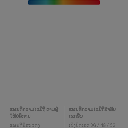
ແຜນທີ່ຄວາມໄວມືຖື ຕາມຜູ້
ແຜນທີ່ຄວາມໄວມືຖືສໍາລັບ
ໃຫ້ບໍລິການ
ເຂດອື່ນ
ແຜນທີ່ນີ້ສະແດງ
ເບິ່ງບິດເລດ 3G / 4G / 5G