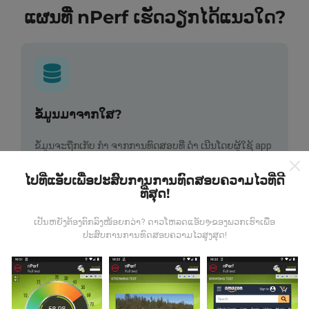
ແຜນທີ່ nPerf ເຮັດວຽກໄດ້ແນວໃດ?
ຂໍ້ມູນມາຈາກໃສ?
ຂໍ້ມູນຈະຖືກເກັບ ກຳ ຈາກການທົດສອບທີ່ ດຳ ເນີນໂດຍຜູ້ໃຊ້ app
nPerf. ນີ້ແມ່ນການທົດສອບທີ່ ດຳ ເນີນໃນສະພາບຕົວຈິງ, ໂດຍ
ກົງໃນພາກສະ ໜາມ. ຖ້າທ່ານຢາກມີສ່ວນຮ່ວມຄືກັນ, ສິ່ງທີ່ທ່ານ
ໄປທີ່ແອັບເພື່ອປະສົບການການທົດສອບຄວາມໄວທີ່ດີ
ຕ້ອງເຮັດຄືການດາວໂຫລດແອັບ app nPerf ລົງໃນໂທລະສັບ
ທີ່ສຸດ!
ສະຫຼາດຂອງທ່ານ.
ຍິ່ງມີຂໍ້ມູນຫຼາຍເທົ່າໃດ, ຍິ່ງຈະມີແຜນທີ່ທີ່
ຄົບຖ້ວນເທົ່າໃດ!
ເປັນຫຍັງຕ້ອງຕົກລົງໜ້ອຍກວ່າ? ດາວໂຫລດແອັບຯຂອງພວກເຮົາເພື່ອ
ປະສົບການການທົດສອບຄວາມໄວສູງສຸດ!