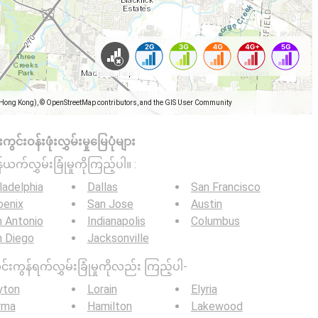
(Hong Kong), © OpenStreetMap contributors, and the GIS User Community
င်းဝန်းဖုံးလွှမ်းမှုမြေပုံများ
်ယက်လွှမ်းခြုံမှုကိုကြည့်ပါ။ :
ladelphia
Dallas
San Francisco
oenix
San Jose
Austin
 Antonio
Indianapolis
Columbus
n Diego
Jacksonville
င်းကွန်ရက်လွှမ်းခြုံမှုကိုလည်း ကြည့်ပါ-
yton
Lorain
Elyria
rma
Hamilton
Lakewood