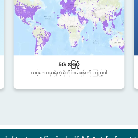
5G မြေပုံ
သင့်ဒေသမှာရှိတဲ့ မိုဘိုင်းလ်ဖုန်းကို ကြည့်ပါ