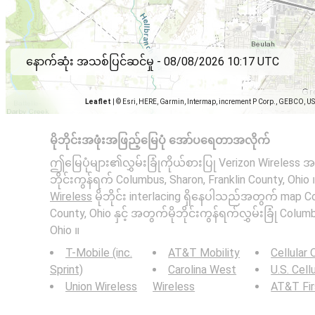
နောက်ဆုံး အသစ်ပြင်ဆင်မှု -
08/08/2026 10:17 UTC
Leaflet
|
© Esri, HERE, Garmin, Intermap, increment P Corp., GEBCO, U
မိုဘိုင်းအဖုံးအဖြည့်မြေပုံ အော်ပရေတာအလိုက်
ဤမြေပုံများ၏လွှမ်းခြုံကိုယ်စားပြု Verizon Wireless အတွ
ဘိုင်းကွန်ရက် Columbus, Sharon, Franklin County, Ohi
Wireless
မိုဘိုင်း interlacing ရှိနေပါသည်အတွက် map Co
County, Ohio နှင့် အတွက်မိုဘိုင်းကွန်ရက်လွှမ်းခြုံ Colum
Ohio ။
T-Mobile (inc.
AT&T Mobility
Cellular
Sprint)
Carolina West
U.S. Cell
Union Wireless
Wireless
AT&T Fi