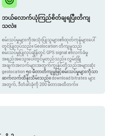
ဘယ်လောက်ယုံကြည်စိတ်ချရပြီးတိကျ
သလဲ။
စမ်းသပ်မှုများကိုအသုံးပြုသူများ၏ထုတ်ကုန်များပေါ်
တွင်ပြုလုပ်သည်။ Geolocation တိကျမှုသည်
စမ်းသပ်မှုပြုလုပ်ချိန်တွင် GPS signal ၏လက်ခံမှု
အရည်အသွေးပေါ်တွင်မူတည်သည်။ လွှမ်းခြုံ
အချက်အလက်များအတွက်ကျွန်ုပ်တို့သည်အများဆုံး
geolocation
၅၀ မီတာတိကျမှုဖြင့်စမ်းသပ်မှုများကိုသာ
ဆက်လက်ထိန်းသိမ်းသည်။
download bitrates များ
အတွက်, ဒီတံခါးခုံကို 200 မီတာအထိတက်။