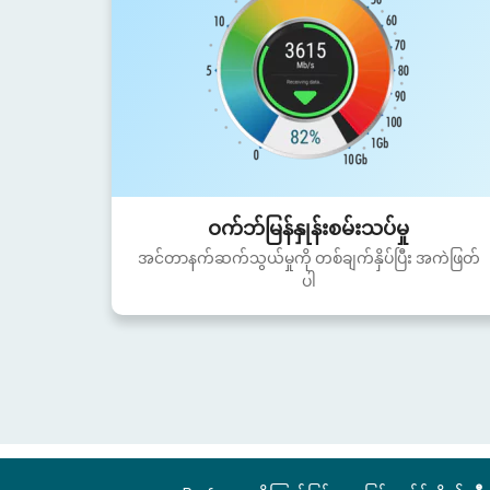
ဝက်ဘ်မြန်နှုန်းစမ်းသပ်မှု
အင်တာနက်ဆက်သွယ်မှုကို တစ်ချက်နှိပ်ပြီး အကဲဖြတ်
ပါ