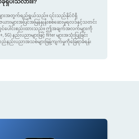
စ်ခုရှိပါသလား။?
းအတွက်ရည်ရွယ်သည်။ ၎င်းသည်နိုင်ငံရှိ
းများအပြင်အမြန်နှုန်းစစ်ဆေးမှုရလဒ်နှင့်သတင်း
ုတွင်ပေါင်းစည်းထားသည်။ ဤအချက်အလက်များကို
+, 5G) နည်းပညာများဖြင့် filter များအသုံးပြုခြင်း
းသည်နည်းပညာအသစ်များဖြန့်ကျက်မှုကိုခြေရာခံရန်၊