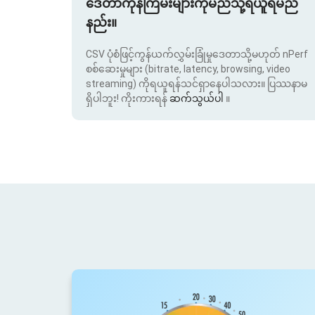
ဒေတာကုန်ကြမ်းများကိုမည်သို့ရယူရမည်
နည်း။
CSV ပုံစံဖြင့်ကွန်ယက်လွှမ်းခြုံမှုဒေတာသို့မဟုတ် nPerf
စစ်ဆေးမှုများ (bitrate, latency, browsing, video
streaming) ကိုရယူရန်သင်ရှာနေပါသလား။ ပြဿနာမ
ရှိပါဘူး! ကိုးကားရန်
ဆက်သွယ်ပါ
။