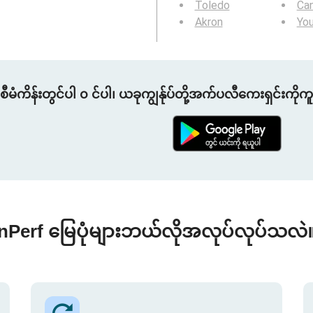
Toledo
Ca
Akron
Yo
စီမံကိန်းတွင်ပါ ၀ င်ပါ၊ ယခုကျွန်ုပ်တို့အက်ပလီကေးရှင်းကိုက
nPerf မြေပုံများဘယ်လိုအလုပ်လုပ်သလဲ