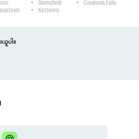
nton
Springfield
Cuyahoga Falls
ungstown
Kettering
ူးယူပါ။
။