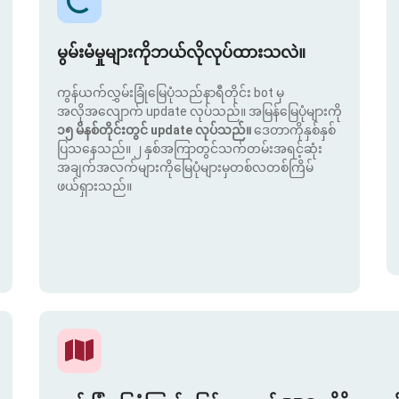
မွမ်းမံမှုများကိုဘယ်လိုလုပ်ထားသလဲ။
ကွန်ယက်လွှမ်းခြုံမြေပုံသည်နာရီတိုင်း bot မှ
အလိုအလျောက် update လုပ်သည်။ အမြန်မြေပုံများကို
၁၅ မိနစ်တိုင်းတွင် update လုပ်သည်။
ဒေတာကိုနှစ်နှစ်
ပြသနေသည်။ ၂ နှစ်အကြာတွင်သက်တမ်းအရင့်ဆုံး
အချက်အလက်များကိုမြေပုံများမှတစ်လတစ်ကြိမ်
ဖယ်ရှားသည်။