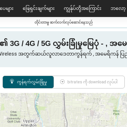
ပေများ
ဖြေရှင်းချက်များ
ကျွန်ုပ်တို့အကြောင်း
ဘလော့
တိုင်းတာမှု ဆက်လက်လုပ်ဆောင်နေသည်
 3G / 4G / 5G လွှမ်းခြုံမှုမြေပုံ - , အ
 Wireless အတွက်ဆယ်လူလာဒေတာကွန်ရက် , အမေရိကန် ပြည
ကွန်ရက်လွှမ်းခြုံမှု
bitrates ကို download လုပ်ပါ