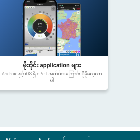
မိုဘိုင်း application များ
Android နှင့် iOS ရှိ nPerf အက်ပ်အကြောင်း ပိုမိုလေ့လာ
ပါ