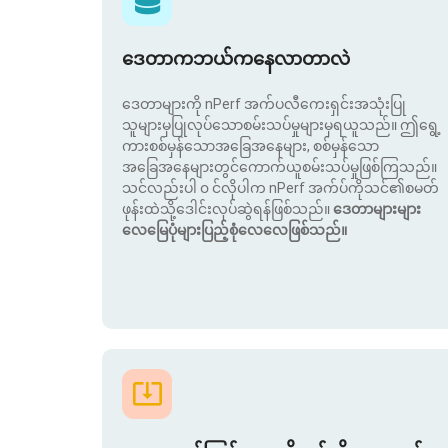
ဒေတာကဘယ်ကနေလာတာလဲ
ဒေတာများကို nPerf အက်ပလီကေးရှင်းအသုံးပြု
သူများမှပြုလုပ်သောစမ်းသပ်မှုများမှရယူသည်။ ဤရွေ့
ကားစစ်မှန်သောအခြေအနေများ, စစ်မှန်သော
အခြေအနေများတွင်ကောက်ယူစမ်းသပ်မှုဖြစ်ကြသည်။
သင်လည်းပါ ၀ င်လိုပါက nPerf အက်ပ်ကိုသင်၏စမတ်
ဖုန်းထဲသို့ဒေါင်းလုပ်ဆွဲရန်ဖြစ်သည်။
ဒေတာများများ
လေမြေပုံများပြည့်စုံလေလေဖြစ်သည်။