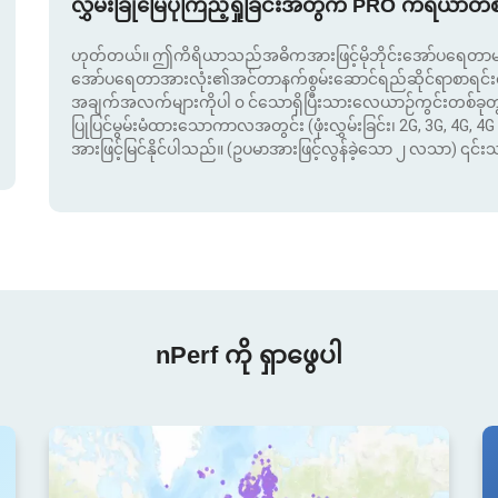
လွှမ်းခြုံမြေပုံကြည့်ရှုခြင်းအတွက် PRO ကိရိယာတ
ဟုတ်တယ်။ ဤကိရိယာသည်အဓိကအားဖြင့်မိုဘိုင်းအော်ပရေတာမျာ
အော်ပရေတာအားလုံး၏အင်တာနက်စွမ်းဆောင်ရည်ဆိုင်ရာစာရင်းဇယာ
အချက်အလက်များကိုပါ ၀ င်သောရှိပြီးသားလေယာဉ်ကွင်းတစ်ခ
ပြုပြင်မွမ်းမံထားသောကာလအတွင်း (ဖုံးလွှမ်းခြင်း၊ 2G, 3G, 4G, 4G 
အားဖြင့်မြင်နိုင်ပါသည်။ (ဥပမာအားဖြင့်လွန်ခဲ့သော ၂ လသာ) ၎င်
nPerf ကို ရှာဖွေပါ