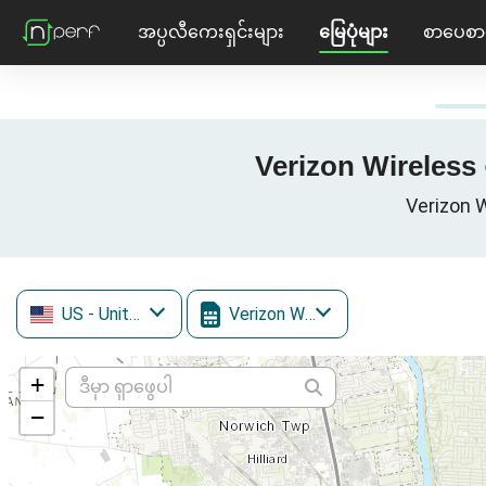
အပ္ပလီကေးရှင်းများ
မြေပုံများ
စာပေစာ
Verizon Wireless ၏
Verizon
US
- United States
Verizon Wireless
+
−