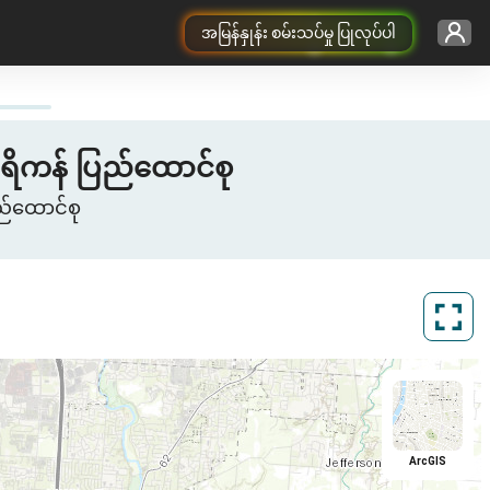
အမြန်နှုန်း စမ်းသပ်မှု ပြုလုပ်ပါ
မေရိကန် ပြည်ထောင်စု
်ထောင်စု
ArcGIS