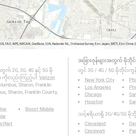
SGS, FAO, NPS, NRCAN, GeoBase, IGN, Kadaster NL, Ordnance Survey, Esri Japan, METI, Esri China 
အခြားဇုန်များအတွက် မိုဘိုင်းကွ
က် 2G, 3G, 4G နှင့် 5G မို
တွင် 3G / 4G / 5G မိုဘိုင်းကွန
o ။ ကိုလည်းကြည့်ပါ:
Verizon
New York City
Phi
lumbus, Sharon, Franklin
Los Angeles
Ph
bus, Sharon, Franklin County,
Chicago
San
Houston
Sa
 One
Boost Mobile
သင့်ဧရိယာရှိ 3G/4G/5G မိုဘို
ular
rstNet
Cleveland
Da
Cincinnati
Pa