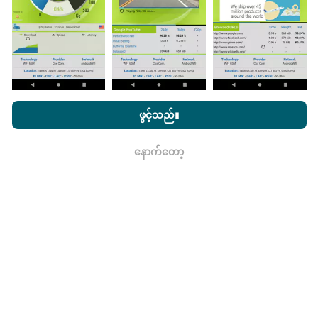
ဖြစ်သည်။
nPerf.com ကိုကြည့်ခြင်းအားဖြင့်ကျွန်ုပ်တို့၏
သီးသန့် နှင့် Cookies
မွမ်းမံမှုများကိုဘယ်လိုလုပ်ထားသလဲ။
အသုံးပြုမှုမူဝါဒ နှင့်ကျွန်ုပ်တို့၏ nPerf စမ်းသပ်မှု
us
သုံးစွဲသူလိုင်စင်
ဖွင့်သည်။
သဘောတူညီချက်
။
ကွန်ယက်လွှမ်းခြုံမြေပုံသည်နာရီတိုင်း bot မှ
နောက်တော့
ရလား
အလိုအလျောက် update လုပ်သည်။ အမြန်မြေပုံများကို
၁၅
မိနစ်တိုင်းတွင် update လုပ်သည်။
ဒေတာကိုနှစ်နှစ်ပြသ
နေသည်။ ၂ နှစ်အကြာတွင်သက်တမ်းအရင့်ဆုံး
အချက်အလက်များကိုမြေပုံများမှတစ်လတစ်ကြိမ်
ဖယ်ရှားသည်။