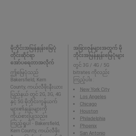
မိုဘိုင်းအမြန်နှုန်းမြေပုံ
အခြားဇုန်များအတွက် မို
တိုင်းဆိုင်ရာ
ဘိုင်းအမြန်နှုန်းမြေပုံများ
အော်ပရေတာအလိုက်
တွင် 3G / 4G / 5G
ဤမြေပုံသည်
bitrates ကိုလည်း
Bakersfield, Kern
ကြည့်ပါ။ :
County, ကယ်လီဖိုးနီးယား
New York City
ပြည်နယ် တွင် 2G, 3G, 4G
Los Angeles
နှင့် 5G မိုဘိုင်းကွန်ယက်
Chicago
များ၏နှုန်းများကို
Houston
ကိုယ်စားပြုသည်။
Philadelphia
ကြည့်ရှုပါ - Bakersfield,
Phoenix
Kern County, ကယ်လီဖိုး
San Antonio