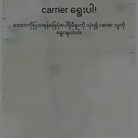
carrier ရွေးပါ!
ဒေတာကိုပြသရန်မြေပုံပေါ်ရှိမီနူးကို သုံး၍ carrier သူကို
ရွေးချယ်ပါ။