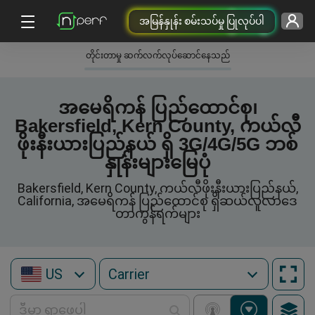
အမြန်နှုန်း စမ်းသပ်မှု ပြုလုပ်ပါ
တိုင်းတာမှု ဆက်လက်လုပ်ဆောင်နေသည်
အမေရိကန် ပြည်ထောင်စု၊
Bakersfield, Kern County, ကယ်လီ
ဖိုးနီးယားပြည်နယ် ရှိ 3G/4G/5G ဘစ်
နှုန်းများမြေပုံ
Bakersfield, Kern County, ကယ်လီဖိုးနီးယားပြည်နယ်,
California, အမေရိကန် ပြည်ထောင်စု ရှိဆယ်လူလာဒေ
တာကွန်ရက်များ
US