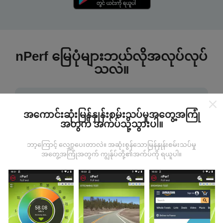
nPerf မြေပုံများဘယ်လိုအလုပ်လုပ်
သလဲ။
အကောင်းဆုံးမြန်နှုန်းစမ်းသပ်မှုအတွေ့အကြုံ
အတွက် အက်ပ်သို့သွားပါ။
ဒေတာကဘယ်ကနေလာတာလဲ
ဘာ့ကြောင့် လျှော့ပေးတာလဲ။ အဆုံးစွန်သောမြန်နှုန်းစမ်းသပ်မှု
အတွေ့အကြုံအတွက် ကျွန်ုပ်တို့၏အက်ပ်ကို ရယူပါ။
ဒေတာများကို nPerf အက်ပလီကေးရှင်းအသုံးပြုသူများမှ
ပြုလုပ်သောစမ်းသပ်မှုများမှရယူသည်။ ဤရွေ့ကားစစ်
မှန်သောအခြေအနေများ, စစ်မှန်သောအခြေအနေများတွင်
ကောက်ယူစမ်းသပ်မှုဖြစ်ကြသည်။ သင်လည်းပါ ၀ င်လိုပါက
nPerf အက်ပ်ကိုသင်၏စမတ်ဖုန်းထဲသို့ဒေါင်းလုပ်ဆွဲရန်ဖြစ်
သည်။
ဒေတာများများလေမြေပုံများပြည့်စုံလေလေ