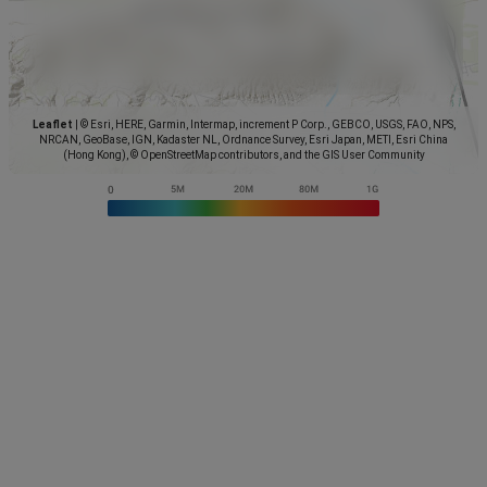
Leaflet
|
© Esri, HERE, Garmin, Intermap, increment P Corp., GEBCO, USGS, FAO, NPS,
NRCAN, GeoBase, IGN, Kadaster NL, Ordnance Survey, Esri Japan, METI, Esri China
(Hong Kong), © OpenStreetMap contributors, and the GIS User Community