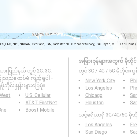
SGS, FAO, NPS, NRCAN, GeoBase, IGN, Kadaster NL, Ordnance Survey, Esri Japan, METI, Esri China 
အခြားဇုန်များအတွက် မိုဘိုင်းကွ
ားပြည်နယ် တွင် 2G, 3G,
တွင် 3G / 4G / 5G မိုဘိုင်းကွန
းပြုသည်။ ထပ်မံကြည့်ရှုပါ -
New York City
Phi
ိမိုဘိုင်းနှုန်းများမြေပုံ။
Los Angeles
Ph
 West
U.S. Cellular
Chicago
San
AT&T FirstNet
Houston
Sa
 One
Boost Mobile
သင့်ဧရိယာရှိ 3G/4G/5G မိုဘို
Los Angeles
Fr
San Diego
Sa