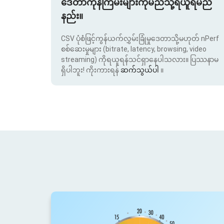
ဒေတာကုန်ကြမ်းများကိုမည်သို့ရယူရမည်
နည်း။
CSV ပုံစံဖြင့်ကွန်ယက်လွှမ်းခြုံမှုဒေတာသို့မဟုတ် nPerf
စစ်ဆေးမှုများ (bitrate, latency, browsing, video
streaming) ကိုရယူရန်သင်ရှာနေပါသလား။ ပြဿနာမ
ရှိပါဘူး! ကိုးကားရန်
ဆက်သွယ်ပါ
။