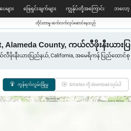
ပေများ
ဖြေရှင်းချက်များ
ကျွန်ုပ်တို့အကြောင်း
ဘလော့
တိုင်းတာမှု ဆက်လက်လုပ်ဆောင်နေသည်
lameda County, ကယ်လီဖိုးနီးယားပြည်နယ်
်လီဖိုးနီးယားပြည်နယ်, California, အမေရိကန် ပြည်ထောင်
ကွန်ရက်လွှမ်းခြုံမှု
bitrates ကို download လုပ်ပါ