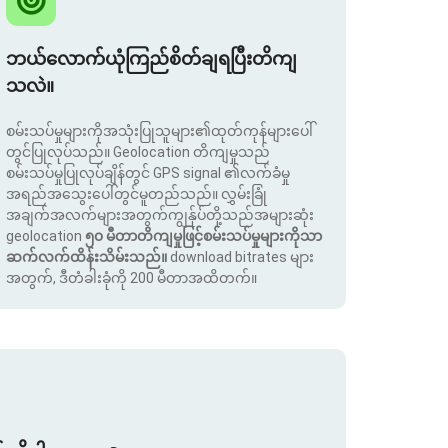
ဘယ်လောက်ယုံကြည်စိတ်ချရပြီးတိကျ
သလဲ။
စမ်းသပ်မှုများကိုအသုံးပြုသူများ၏ထုတ်ကုန်များပေါ်
တွင်ပြုလုပ်သည်။ Geolocation တိကျမှုသည်
စမ်းသပ်မှုပြုလုပ်ချိန်တွင် GPS signal ၏လက်ခံမှု
အရည်အသွေးပေါ်တွင်မူတည်သည်။ လွှမ်းခြုံ
အချက်အလက်များအတွက်ကျွန်ုပ်တို့သည်အများဆုံး
geolocation
၅၀ မီတာတိကျမှုဖြင့်စမ်းသပ်မှုများကိုသာ
ဆက်လက်ထိန်းသိမ်းသည်။
download bitrates များ
အတွက်, ဒီတံခါးခုံကို 200 မီတာအထိတက်။