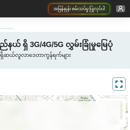
အမြန်နှုန်း စမ်းသပ်မှု ပြုလုပ်ပါ
 ရှိ 3G/4G/5G လွှမ်းခြုံမှုမြေပုံ
စု ရှိဆယ်လူလာဒေတာကွန်ရက်များ
ArcGIS