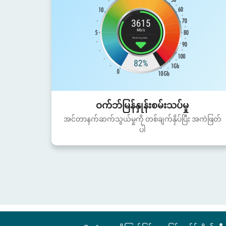
ဝက်ဘ်မြန်နှုန်းစမ်းသပ်မှု
အင်တာနက်ဆက်သွယ်မှုကို တစ်ချက်နှိပ်ပြီး အကဲဖြတ်
ပါ