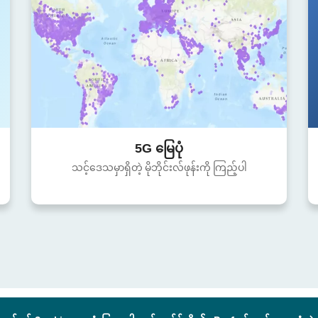
5G မြေပုံ
သင့်ဒေသမှာရှိတဲ့ မိုဘိုင်းလ်ဖုန်းကို ကြည့်ပါ