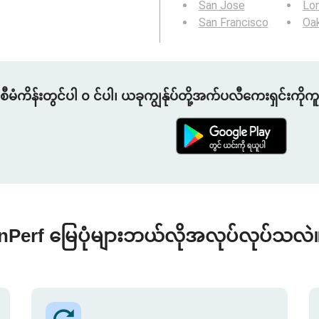
San Jose
Lo
San Francisco
Oa
စီမံကိန်းတွင်ပါ ၀ င်ပါ၊ ယခုကျွန်ုပ်တို့အက်ပလီကေးရှင်းကိုက
nPerf မြေပုံများဘယ်လိုအလုပ်လုပ်သလဲ