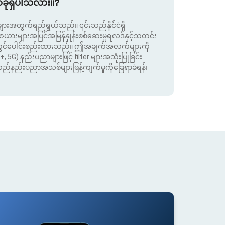
စ်ခုရှိပါသလား။?
းအတွက်ရည်ရွယ်သည်။ ၎င်းသည်နိုင်ငံရှိ
းများအပြင်အမြန်နှုန်းစစ်ဆေးမှုရလဒ်နှင့်သတင်း
ုတွင်ပေါင်းစည်းထားသည်။ ဤအချက်အလက်များကို
+, 5G) နည်းပညာများဖြင့် filter များအသုံးပြုခြင်း
းသည်နည်းပညာအသစ်များဖြန့်ကျက်မှုကိုခြေရာခံရန်၊