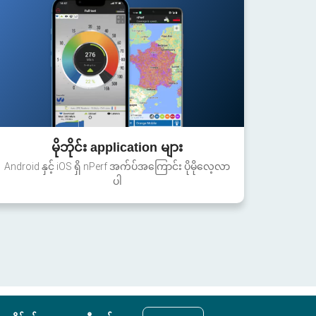
မိုဘိုင်း application များ
Android နှင့် iOS ရှိ nPerf အက်ပ်အကြောင်း ပိုမိုလေ့လာ
ပါ