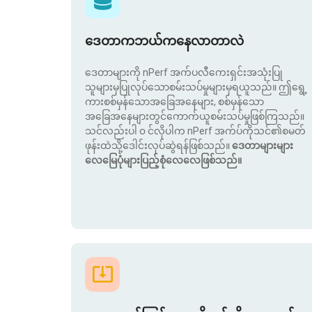
ဒေတာကဘယ်ကနေလာတာလဲ
ဒေတာများကို nPerf အက်ပလီကေးရှင်းအသုံးပြု
သူများမှပြုလုပ်သောစမ်းသပ်မှုများမှရယူသည်။ ဤရွေ့
ကားစစ်မှန်သောအခြေအနေများ, စစ်မှန်သော
အခြေအနေများတွင်ကောက်ယူစမ်းသပ်မှုဖြစ်ကြသည်။
သင်လည်းပါ ၀ င်လိုပါက nPerf အက်ပ်ကိုသင်၏စမတ်
ဖုန်းထဲသို့ဒေါင်းလုပ်ဆွဲရန်ဖြစ်သည်။
ဒေတာများများ
လေမြေပုံများပြည့်စုံလေလေဖြစ်သည်။