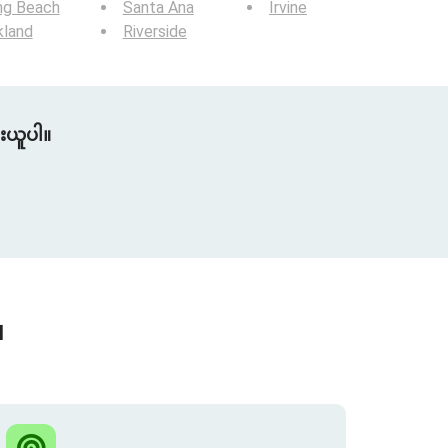
ng Beach
Santa Ana
Irvine
kland
Riverside
ူးယူပါ။
။