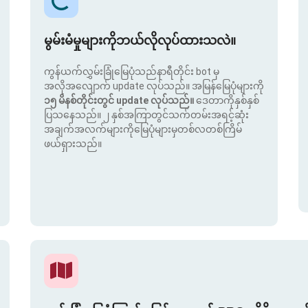
မွမ်းမံမှုများကိုဘယ်လိုလုပ်ထားသလဲ။
ကွန်ယက်လွှမ်းခြုံမြေပုံသည်နာရီတိုင်း bot မှ
အလိုအလျောက် update လုပ်သည်။ အမြန်မြေပုံများကို
၁၅ မိနစ်တိုင်းတွင် update လုပ်သည်။
ဒေတာကိုနှစ်နှစ်
ပြသနေသည်။ ၂ နှစ်အကြာတွင်သက်တမ်းအရင့်ဆုံး
အချက်အလက်များကိုမြေပုံများမှတစ်လတစ်ကြိမ်
ဖယ်ရှားသည်။