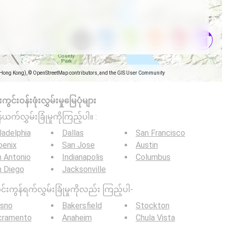
(Hong Kong), © OpenStreetMap contributors, and the GIS User Community
င်းဝန်းဖုံးလွှမ်းမှုမြေပုံများ
်ယက်လွှမ်းခြုံမှုကိုကြည့်ပါ။ :
ladelphia
Dallas
San Francisco
oenix
San Jose
Austin
 Antonio
Indianapolis
Columbus
n Diego
Jacksonville
င်းကွန်ရက်လွှမ်းခြုံမှုကိုလည်း ကြည့်ပါ-
esno
Bakersfield
Stockton
cramento
Anaheim
Chula Vista