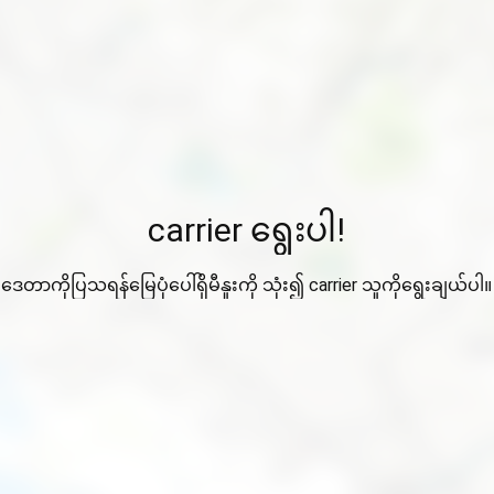
carrier ရွေးပါ!
ဒေတာကိုပြသရန်မြေပုံပေါ်ရှိမီနူးကို သုံး၍ carrier သူကိုရွေးချယ်ပါ။