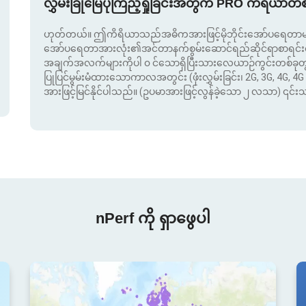
လွှမ်းခြုံမြေပုံကြည့်ရှုခြင်းအတွက် PRO ကိရိယာတ
ဟုတ်တယ်။ ဤကိရိယာသည်အဓိကအားဖြင့်မိုဘိုင်းအော်ပရေတာမျာ
အော်ပရေတာအားလုံး၏အင်တာနက်စွမ်းဆောင်ရည်ဆိုင်ရာစာရင်းဇယာ
အချက်အလက်များကိုပါ ၀ င်သောရှိပြီးသားလေယာဉ်ကွင်းတစ်ခ
ပြုပြင်မွမ်းမံထားသောကာလအတွင်း (ဖုံးလွှမ်းခြင်း၊ 2G, 3G, 4G, 4G 
အားဖြင့်မြင်နိုင်ပါသည်။ (ဥပမာအားဖြင့်လွန်ခဲ့သော ၂ လသာ) ၎င်
nPerf ကို ရှာဖွေပါ