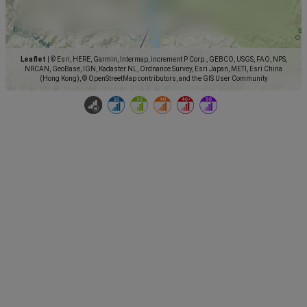
Leaflet
|
© Esri, HERE, Garmin, Intermap, increment P Corp., GEBCO, USGS, FAO, NPS,
NRCAN, GeoBase, IGN, Kadaster NL, Ordnance Survey, Esri Japan, METI, Esri China
(Hong Kong), © OpenStreetMap contributors, and the GIS User Community