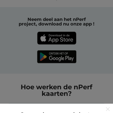
Neem deel aan het nPerf
project, download nu onze app !
Hoe werken de nPerf
kaarten?