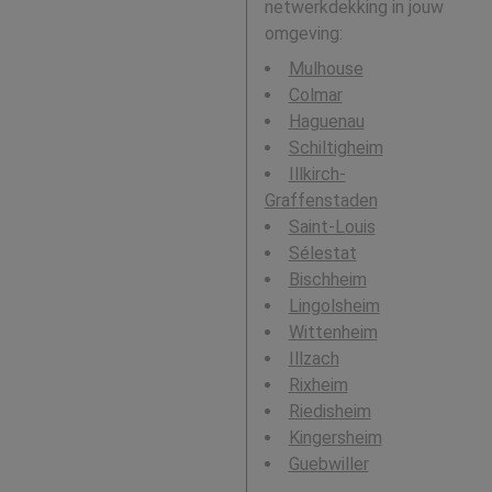
netwerkdekking in jouw
omgeving:
Mulhouse
Colmar
Haguenau
Schiltigheim
Illkirch-
Graffenstaden
Saint-Louis
Sélestat
Bischheim
Lingolsheim
Wittenheim
Illzach
Rixheim
Riedisheim
Kingersheim
Guebwiller