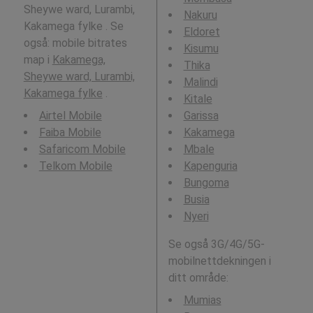
Sheywe ward, Lurambi,
Nakuru
Kakamega fylke . Se
Eldoret
også: mobile bitrates
Kisumu
map i
Kakamega,
Thika
Sheywe ward, Lurambi,
Malindi
Kakamega fylke
.
Kitale
Airtel Mobile
Garissa
Faiba Mobile
Kakamega
Safaricom Mobile
Mbale
Telkom Mobile
Kapenguria
Bungoma
Busia
Nyeri
Se også 3G/4G/5G-
mobilnettdekningen i
ditt område:
Mumias