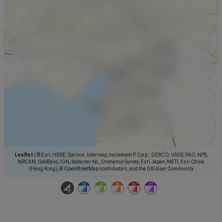
Leaflet
|
© Esri, HERE, Garmin, Intermap, increment P Corp., GEBCO, USGS, FAO, NPS,
NRCAN, GeoBase, IGN, Kadaster NL, Ordnance Survey, Esri Japan, METI, Esri China
(Hong Kong), © OpenStreetMap contributors, and the GIS User Community