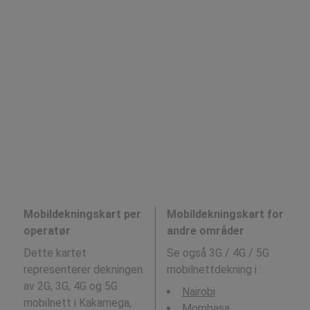
Mobildekningskart per
Mobildekningskart for
operatør
andre områder
Dette kartet
Se også 3G / 4G / 5G
representerer dekningen
mobilnettdekning i
:
av 2G, 3G, 4G og 5G
Nairobi
mobilnett i Kakamega,
Mombasa