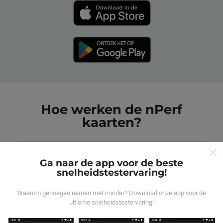
Hoe werken de nPerf
kaarten?
Ga naar de app voor de beste
snelheidstestervaring!
Waar komen de gegevens vandaan?
Waarom genoegen nemen met minder? Download onze app voor de
ultieme snelheidstestervaring!
De gegevens worden verzameld uit tests die zijn