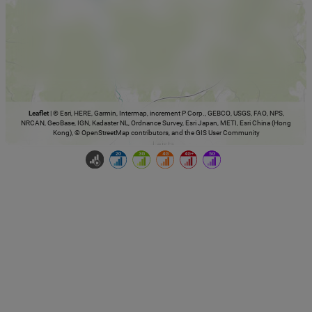
Leaflet
|
© Esri, HERE, Garmin, Intermap, increment P Corp., GEBCO, USGS, FAO, NPS,
NRCAN, GeoBase, IGN, Kadaster NL, Ordnance Survey, Esri Japan, METI, Esri China (Hong
Kong), © OpenStreetMap contributors, and the GIS User Community