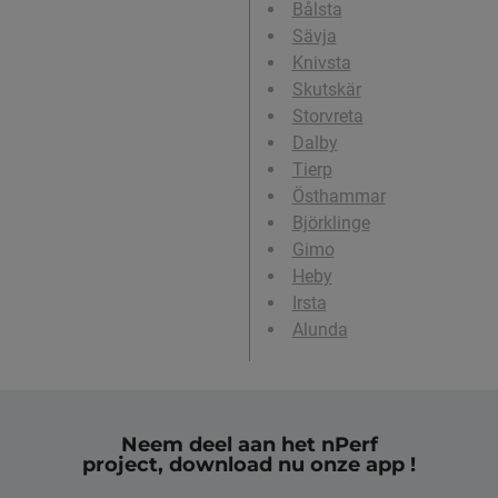
Bålsta
Sävja
Knivsta
Skutskär
Storvreta
Dalby
Tierp
Östhammar
Björklinge
Gimo
Heby
Irsta
Alunda
Neem deel aan het nPerf
project, download nu onze app !