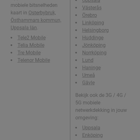
Uppsala
mobiele bitsnelheden
Västerås
kaart in
Osterbybruk,
Örebro
Östhammars kommun,
Linköping
Uppsala län
.
Helsingborg
Tele2 Mobile
Huddinge
Telia Mobile
Jönköping
Tre Mobile
Norrköping
Telenor Mobile
Lund
Haninge
Umeå
Gävle
Bekijk ook de 3G / 4G /
5G mobiele
netwerkdekking in jouw
omgeving:
Uppsala
Enköping