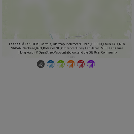
Leaflet
|
© Esri, HERE, Garmin, Intermap, increment P Corp., GEBCO, USGS, FAO, NPS,
NRCAN, GeoBase, IGN, Kadaster NL, Ordnance Survey, Esri Japan, METI, Esri China
(Hong Kong), © OpenStreetMap contributors, and the GIS User Community