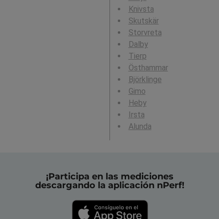
Knivsta
Skutskär
Storvreta
Dalby
Tierp
Östhammar
Björklinge
Gimo
Heby
Irsta
Alunda
¡Participa en las mediciones
descargando la aplicación nPerf!