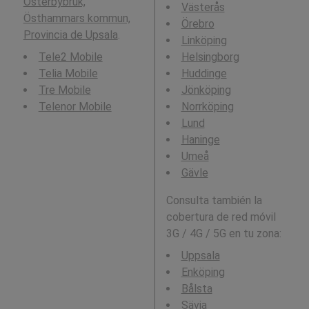
Osterbybruk,
Västerås
Östhammars kommun,
Örebro
Provincia de Upsala
.
Linköping
Tele2 Mobile
Helsingborg
Telia Mobile
Huddinge
Tre Mobile
Jönköping
Telenor Mobile
Norrköping
Lund
Haninge
Umeå
Gävle
Consulta también la
cobertura de red móvil
3G / 4G / 5G en tu zona:
Uppsala
Enköping
Bålsta
Sävja