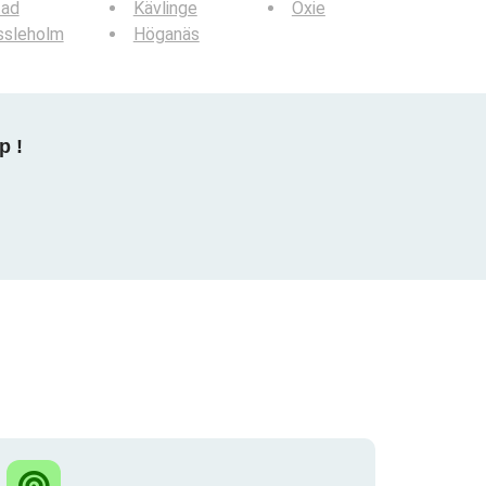
tad
Kävlinge
Oxie
ssleholm
Höganäs
p !