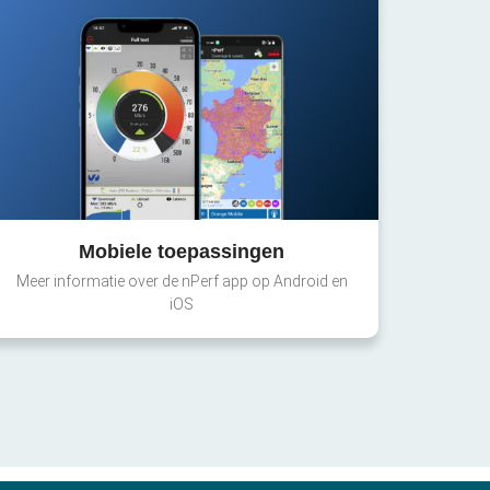
Mobiele toepassingen
Meer informatie over de nPerf app op Android en
iOS