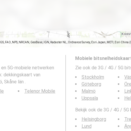
SGS, FAO, NPS, NRCAN, GeoBase, IGN, Kadaster NL, Ordnance Survey, Esri Japan, METI, Esri China 
Mobiele bitsnelheidskaar
G- en 5G-mobiele netwerken
Zie ook de 3G / 4G / 5G bi
: dekkingskaart van
Stockholm
Vä
 Skåne län .
Göteborg
Ör
le
Telenor Mobile
Malmö
Lin
Uppsala
Hel
Bekijk ook de 3G / 4G / 5G
Helsingborg
Tre
Lund
Än