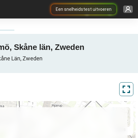
Een snelheidstest uitvoeren
lmö, Skåne län, Zweden
kåne Län, Zweden
ArcGIS