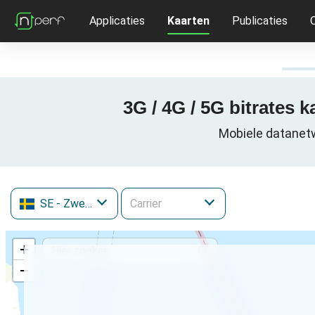
Applicaties
Kaarten
Publicaties
3G / 4G / 5G bitrates
Mobiele datanet
SE
- Zweden
+
−