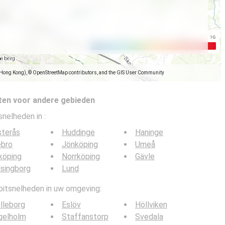
(Hong Kong), © OpenStreetMap contributors, and the GIS User Community
ten voor andere gebieden
tsnelheden in
:
sterås
Huddinge
Haninge
ebro
Jönköping
Umeå
köping
Norrköping
Gävle
singborg
Lund
 bitsnelheden in uw omgeving:
lleborg
Eslöv
Höllviken
gelholm
Staffanstorp
Svedala