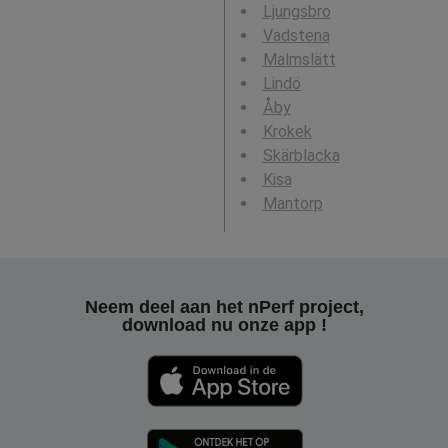
Ljungsbro
Vadstena
Malmslätt
Lindö
Åby
Krokek
Skärblacka
Kisa
Mantorp
Neem deel aan het nPerf project,
download nu onze app !