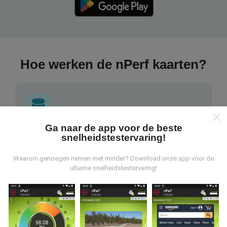
Hoe werken de nPerf kaarten?
Ga naar de app voor de beste
Waar komen de gegevens vandaan?
snelheidstestervaring!
De gegevens worden verzameld uit tests die zijn
Waarom genoegen nemen met minder? Download onze app voor de
ultieme snelheidstestervaring!
uitgevoerd door gebruikers van de nPerf-applicatie. Dit
zijn tests die in reële omstandigheden, direct in het
veld, worden uitgevoerd. Als je ook mee wilt doen, hoef
je alleen maar de nPerf-app te downloaden op je
smartphone.
Hoe meer gegevens er zijn, hoe
uitgebreider de kaarten zullen zijn!