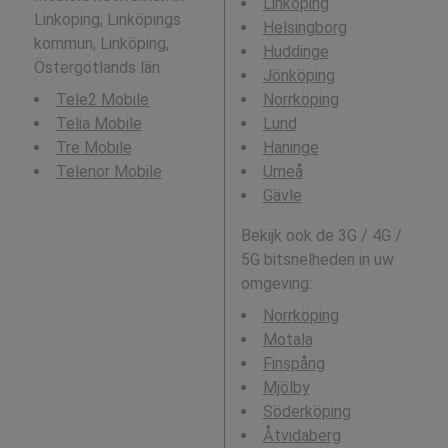
Linköping
Linkoping, Linköpings
Helsingborg
kommun, Linköping,
Huddinge
Östergötlands län .
Jönköping
Tele2 Mobile
Norrköping
Telia Mobile
Lund
Tre Mobile
Haninge
Telenor Mobile
Umeå
Gävle
Bekijk ook de 3G / 4G /
5G bitsnelheden in uw
omgeving:
Norrköping
Motala
Finspång
Mjölby
Söderköping
Åtvidaberg