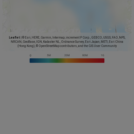
Leaflet
|
© Esri, HERE, Garmin, Intermap, increment P Corp., GEBCO, USGS, FAO, NPS,
NRCAN, GeoBase, IGN, Kadaster NL, Ordnance Survey, Esri Japan, METI, Esri China
(Hong Kong), © OpenStreetMap contributors, and the GIS User Community