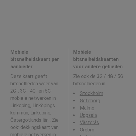
Mobiele
Mobiele
bitsnelheidskaart per
bitsnelheidskaarten
aanbieder
voor andere gebieden
Deze kaart geeft
Zie ook de 3G / 4G / 5G
bitsnelheden weer van
bitsnelheden in
:
2G-, 3G-, 4G- en 5G-
Stockholm
mobiele netwerken in
Göteborg
Linkoping, Linköpings
Malmö
kommun, Linköping,
Uppsala
Östergötlands län . Zie
Västerås
ook: dekkingskaart van
Örebro
mobiele netwerken in