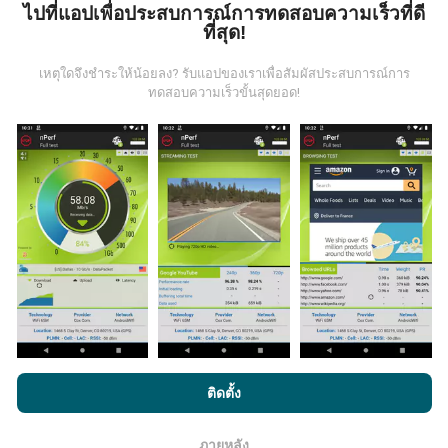
ไปที่แอปเพื่อประสบการณ์การทดสอบความเร็วที่ดี
ข้อมูลมาจากไหน?
ที่สุด!
เหตุใดจึงชำระให้น้อยลง? รับแอปของเราเพื่อสัมผัสประสบการณ์การ
ข้อมูลนี้ถูกรวบรวมจากการทดสอบที่ดำเนินการโดยผู้ใช้
ทดสอบความเร็วขั้นสุดยอด!
งานแอพ nPerf เป็นการทดสอบที่ทำในสภาพการใช้งาน
จริง ในจุดที่ทดสอบ ถ้าคุณอยากมีส่วนร่วม เพียงคุณดาวน์
โหลดแอพ nPerf ลงในสมาร์ทโฟนของคุณ
ยิ่งได้ข้อมูล
มากขึ้นเท่าไหร่ แผนที่ที่ได้ก็ยิ่งสมบูรณ์มากขึ้น!
มีการปรับปรุงอย่างไร?
แผนที่แสดงความครอบคลุมมีปรับปรุงข้อมูลโดยบอททุกๆ
ชั่วโมง แผนที่ความเร็ว
ปรับปรุงข้อมูลทุกๆ15นาที
ข้อมูล
โดยการเรียกดู nPerf.com คุณยอมรับ
นโยบายความเป็นส่วนตัว และ
ติดตั้ง
แสดงอยู่เป็นเวลาสองปี หลังจากสองปี ข้อมูลที่เก่าที่สุดจะ
การใช้คุกกี้
และ
ข้อตกลงในการใช้งาน
สำหรับผู้ใช้การทดสอบ nPerf
ถูกลบออกไปจากแผนที่เดือนละครั้ง
ภายหลัง