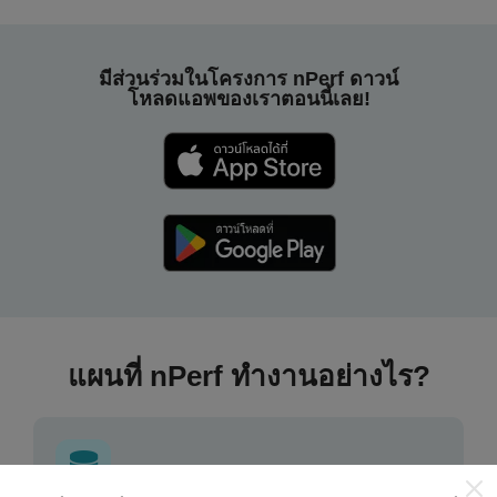
มีส่วนร่วมในโครงการ nPerf ดาวน์
โหลดแอพของเราตอนนี้เลย!
แผนที่ nPerf ทำงานอย่างไร?