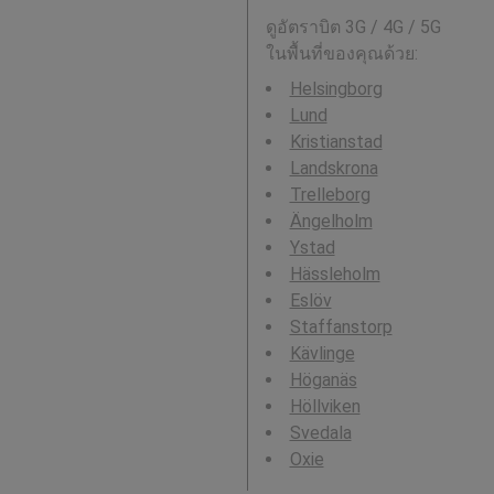
ดูอัตราบิต 3G / 4G / 5G
ในพื้นที่ของคุณด้วย:
Helsingborg
Lund
Kristianstad
Landskrona
Trelleborg
Ängelholm
Ystad
Hässleholm
Eslöv
Staffanstorp
Kävlinge
Höganäs
Höllviken
Svedala
Oxie