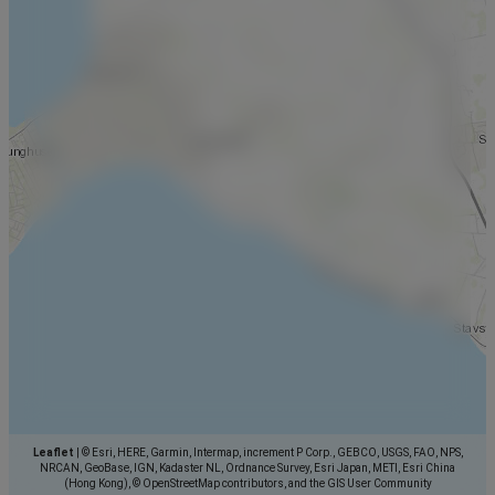
Leaflet
|
© Esri, HERE, Garmin, Intermap, increment P Corp., GEBCO, USGS, FAO, NPS,
NRCAN, GeoBase, IGN, Kadaster NL, Ordnance Survey, Esri Japan, METI, Esri China
(Hong Kong), © OpenStreetMap contributors, and the GIS User Community