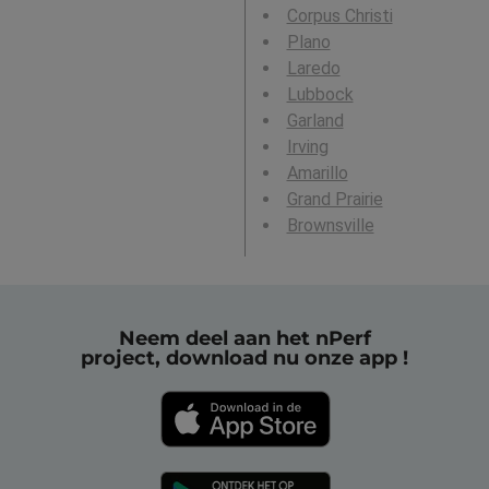
Corpus Christi
Plano
Laredo
Lubbock
Garland
Irving
Amarillo
Grand Prairie
Brownsville
Neem deel aan het nPerf
project, download nu onze app !