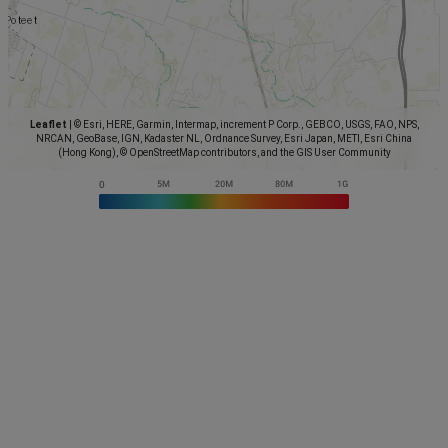
Leaflet
|
© Esri, HERE, Garmin, Intermap, increment P Corp., GEBCO, USGS, FAO, NPS,
NRCAN, GeoBase, IGN, Kadaster NL, Ordnance Survey, Esri Japan, METI, Esri China
(Hong Kong), © OpenStreetMap contributors, and the GIS User Community