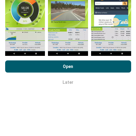
uitgebreider de kaarten zullen zijn!
Hoe worden updates gemaakt?
Door nPerf.com te bekijken, stemt u in met ons
privacy- en
cookiesgebruiksbeleid
en met onze nPerf-test
Netwerkdekkingskaarten worden elk uur automatisch
Open
Licentieovereenkomst voor eindgebruikers
.
bijgewerkt door een bot. Snelheidskaarten worden
elke 15 minuten bijgewerkt
. Gegevens worden
Later
OK
gedurende twee jaar weergegeven. Na twee jaar
worden de oudste gegevens eenmaal per maand van
de kaarten verwijderd.