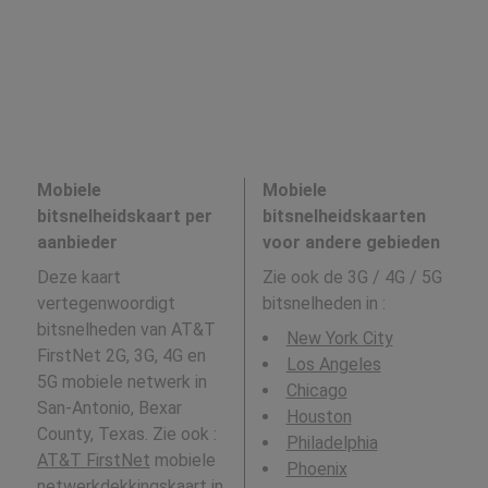
Mobiele
Mobiele
bitsnelheidskaart per
bitsnelheidskaarten
aanbieder
voor andere gebieden
Deze kaart
Zie ook de 3G / 4G / 5G
vertegenwoordigt
bitsnelheden in
:
bitsnelheden van AT&T
New York City
FirstNet 2G, 3G, 4G en
Los Angeles
5G mobiele netwerk in
Chicago
San-Antonio, Bexar
Houston
County, Texas. Zie ook :
Philadelphia
AT&T FirstNet
mobiele
Phoenix
netwerkdekkingskaart in