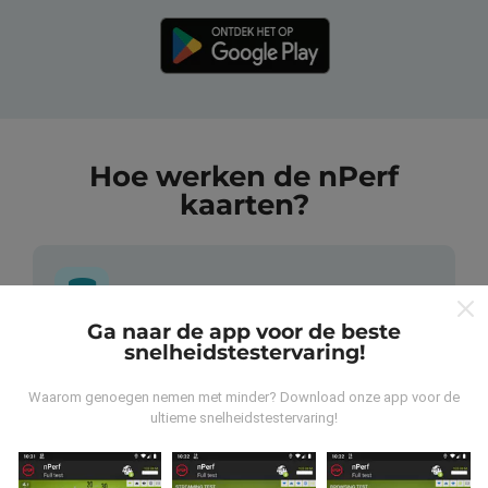
Hoe werken de nPerf
kaarten?
Ga naar de app voor de beste
snelheidstestervaring!
Waar komen de gegevens vandaan?
Waarom genoegen nemen met minder? Download onze app voor de
De gegevens worden verzameld uit tests die zijn
ultieme snelheidstestervaring!
uitgevoerd door gebruikers van de nPerf-applicatie. Dit
zijn tests die in reële omstandigheden, direct in het
veld, worden uitgevoerd. Als je ook mee wilt doen, hoef