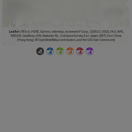
Leaflet
|
© Esri, HERE, Garmin, Intermap, increment P Corp., GEBCO, USGS, FAO, NPS,
NRCAN, GeoBase, IGN, Kadaster NL, Ordnance Survey, Esri Japan, METI, Esri China
(Hong Kong), © OpenStreetMap contributors, and the GIS User Community