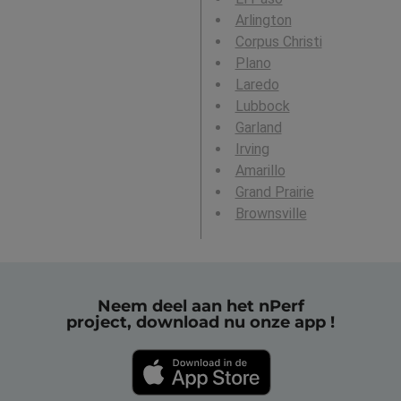
Arlington
Corpus Christi
Plano
Laredo
Lubbock
Garland
Irving
Amarillo
Grand Prairie
Brownsville
Neem deel aan het nPerf
project, download nu onze app !