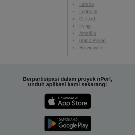
Laredo
Lubbock
Garland
Irving
Amarillo
Grand Prairie
Brownsville
Berpartisipasi dalam proyek nPerf,
unduh aplikasi kami sekarang!