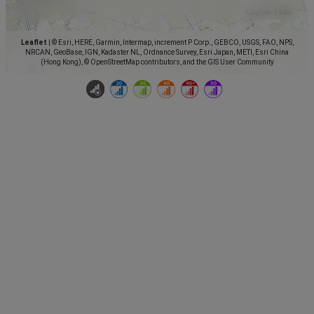
Leaflet
|
© Esri, HERE, Garmin, Intermap, increment P Corp., GEBCO, USGS, FAO, NPS,
NRCAN, GeoBase, IGN, Kadaster NL, Ordnance Survey, Esri Japan, METI, Esri China
(Hong Kong), © OpenStreetMap contributors, and the GIS User Community