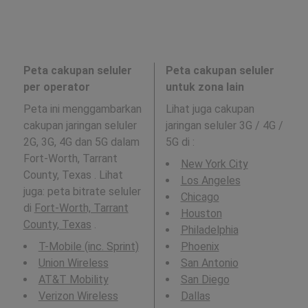
Peta cakupan seluler
Peta cakupan seluler
per operator
untuk zona lain
Peta ini menggambarkan
Lihat juga cakupan
cakupan jaringan seluler
jaringan seluler 3G / 4G /
2G, 3G, 4G dan 5G dalam
5G di
:
Fort-Worth, Tarrant
New York City
County, Texas . Lihat
Los Angeles
juga: peta bitrate seluler
Chicago
di
Fort-Worth, Tarrant
Houston
County, Texas
.
Philadelphia
T-Mobile (inc. Sprint)
Phoenix
Union Wireless
San Antonio
AT&T Mobility
San Diego
Verizon Wireless
Dallas