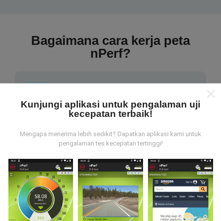
Bagaimana cara kerja peta
nPerf?
Kunjungi aplikasi untuk pengalaman uji
kecepatan terbaik!
Dari mana data tersebut berasal?
Mengapa menerima lebih sedikit? Dapatkan aplikasi kami untuk
pengalaman tes kecepatan tertinggi!
Data dikumpulkan dari tes yang dilakukan oleh
pengguna aplikasi nPerf. Tes yang dilakukan pada
kondisi yang sebenarnya, langsung di lapangan. Jika
Anda ingin terlibat juga, yang harus Anda lakukan
adalah mengunduh aplikasi nPerf ke ponsel Anda.
Semakin banyak data, semakin komprehensif peta
tersebut!