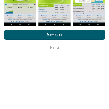
Dengan menjelajahi nPerf.com, Anda menyetujui
Kebijakan
Bagaimana pembaruan dibuat?
Penggunaan Privasi dan Cookie
kami serta uji nPerf kami
Membuka
Perjanjian Lisensi Pengguna
.
Peta jangkauan jaringan secara otomatis diperbarui
oleh bot setiap jam. Peta kecepatan
diperbarui
Nanti
OK
setiap 15 menit
. Data ditampilkan selama dua tahun.
Setelah dua tahun, data paling lama akan dihapus dari
peta sebulan sekali.
Seberapa handal dan akuratnya hal ini?