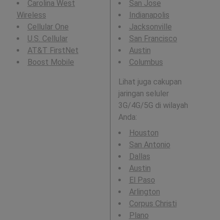
Carolina West
San Jose
Wireless
Indianapolis
Cellular One
Jacksonville
U.S. Cellular
San Francisco
AT&T FirstNet
Austin
Boost Mobile
Columbus
Lihat juga cakupan
jaringan seluler
3G/4G/5G di wilayah
Anda:
Houston
San Antonio
Dallas
Austin
El Paso
Arlington
Corpus Christi
Plano