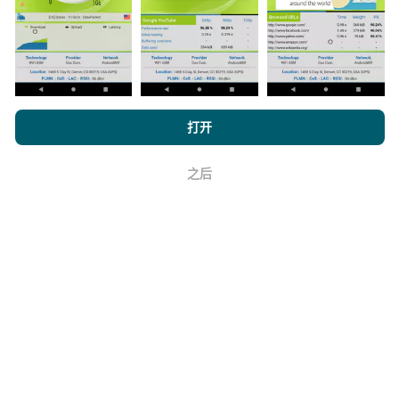
浏览 nPerf.com，
隐私和 Cookie 使用政策
以及我们的 nPerf 测试
如何进行更新？
打开
最终用户许可协议
。
机器人每小时会自动更新网络覆盖图。速度图每15分钟
之后
好
更新一次
。数据显示两年。两年后，每月一次从地图中
删除最旧的数据。
它的可靠性和准确性如何？
测试是在用户的设备上进行的。地理位置精度取决于测