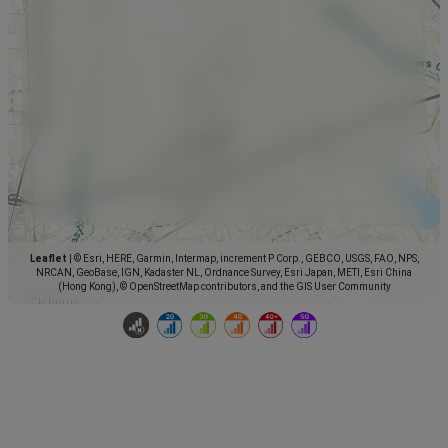
Leaflet
|
© Esri, HERE, Garmin, Intermap, increment P Corp., GEBCO, USGS, FAO, NPS,
NRCAN, GeoBase, IGN, Kadaster NL, Ordnance Survey, Esri Japan, METI, Esri China
(Hong Kong), © OpenStreetMap contributors, and the GIS User Community