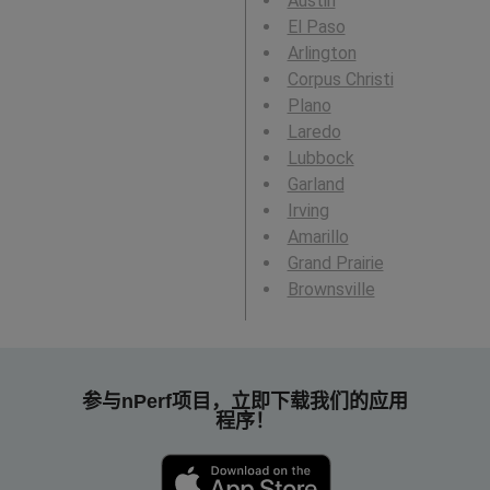
Austin
El Paso
Arlington
Corpus Christi
Plano
Laredo
Lubbock
Garland
Irving
Amarillo
Grand Prairie
Brownsville
参与nPerf项目，立即下载我们的应用
程序！