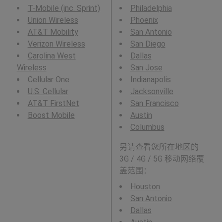
T-Mobile (inc. Sprint)
Philadelphia
Union Wireless
Phoenix
AT&T Mobility
San Antonio
Verizon Wireless
San Diego
Carolina West
Dallas
Wireless
San Jose
Cellular One
Indianapolis
U.S. Cellular
Jacksonville
AT&T FirstNet
San Francisco
Boost Mobile
Austin
Columbus
另请查看您所在地区的
3G / 4G / 5G 移动网络覆
盖范围：
Houston
San Antonio
Dallas