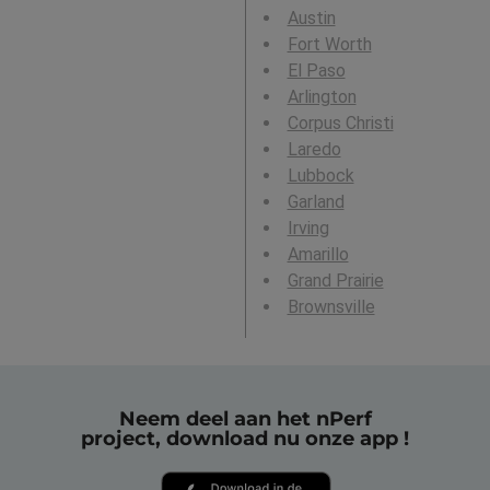
Austin
Fort Worth
El Paso
Arlington
Corpus Christi
Laredo
Lubbock
Garland
Irving
Amarillo
Grand Prairie
Brownsville
Neem deel aan het nPerf
project, download nu onze app !