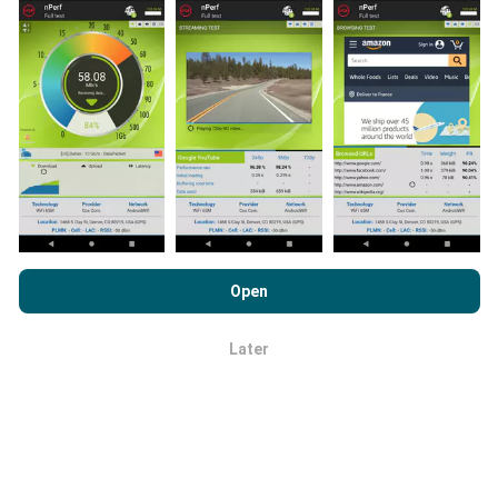
zijn tests die in reële omstandigheden, direct in het
veld, worden uitgevoerd. Als je ook mee wilt doen, hoef
je alleen maar de nPerf-app te downloaden op je
smartphone.
Hoe meer gegevens er zijn, hoe
uitgebreider de kaarten zullen zijn!
Door nPerf.com te bekijken, stemt u in met ons
privacy- en
Hoe worden updates gemaakt?
cookiesgebruiksbeleid
en met onze nPerf-test
Open
Licentieovereenkomst voor eindgebruikers
.
Netwerkdekkingskaarten worden elk uur automatisch
bijgewerkt door een bot. Snelheidskaarten worden
Later
OK
elke 15 minuten bijgewerkt
. Gegevens worden
gedurende twee jaar weergegeven. Na twee jaar
worden de oudste gegevens eenmaal per maand van
de kaarten verwijderd.