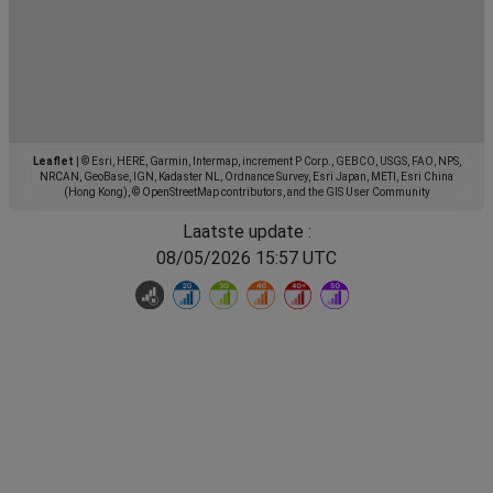
Leaflet
|
© Esri, HERE, Garmin, Intermap, increment P Corp., GEBCO, USGS, FAO, NPS,
NRCAN, GeoBase, IGN, Kadaster NL, Ordnance Survey, Esri Japan, METI, Esri China
(Hong Kong), © OpenStreetMap contributors, and the GIS User Community
Laatste update :
08/05/2026 15:57 UTC