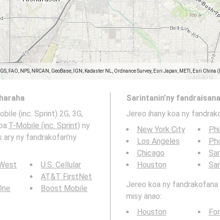
SGS, FAO, NPS, NRCAN, GeoBase, IGN, Kadaster NL, Ordnance Survey, Esri Japan, METI, Esri China 
aharaha
Sarintanin’ny fandraisana
ile (inc. Sprint) 2G, 3G,
Jereo ihany koa ny fandrak
oa:
T-Mobile (inc. Sprint)
ny
New York City
Phi
s ary ny fandrakofan'ny
Los Angeles
Ph
Chicago
San
 West
U.S. Cellular
Houston
Sa
AT&T FirstNet
Jereo koa ny fandrakofana t
 One
Boost Mobile
misy anao:
Houston
For