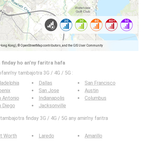
(Hong Kong), © OpenStreetMap contributors, and the GIS User Community
 finday ho an’ny faritra hafa
ofann'ny tambajotra 3G / 4G / 5G
:
ladelphia
Dallas
San Francisco
oenix
San Jose
Austin
 Antonio
Indianapolis
Columbus
n Diego
Jacksonville
ambajotra finday 3G / 4G / 5G any amin'ny faritra
t Worth
Laredo
Amarillo