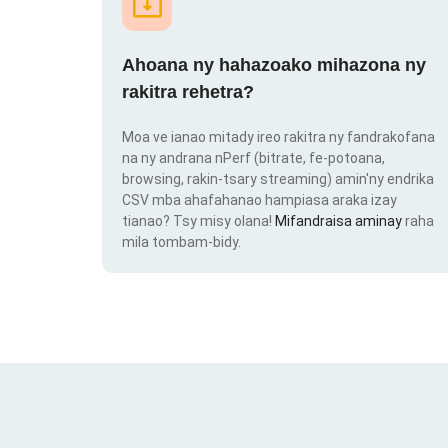
Ahoana ny hahazoako mihazona ny
rakitra rehetra?
Moa ve ianao mitady ireo rakitra ny fandrakofana
na ny andrana nPerf (bitrate, fe-potoana,
browsing, rakin-tsary streaming) amin'ny endrika
CSV mba ahafahanao hampiasa araka izay
tianao? Tsy misy olana!
Mifandraisa aminay
raha
mila tombam-bidy.