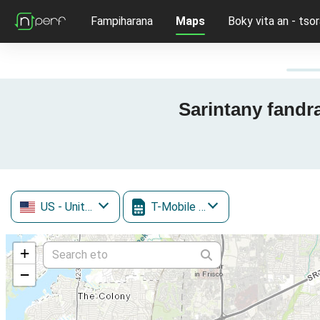
Fampiharana
Maps
Boky vita an - tsor
Sarintany fandra
US
- United States
T-Mobile (inc. Sprint)
+
−