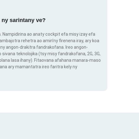
 ny sarintany ve?
ra. Nampidirina ao anaty cockpit efa misy izay efa
ambajotra rehetra ao amin'ny firenena iray, ary koa
ny angon-drakitra fandrakofana. Ireo angon-
o sivana teknolojika (tsy misy fandrakofana, 2G, 3G,
 volana lasa ihany). Fitaovana afahana manara-maso
ana ary mamantatra ireo faritra kely ny