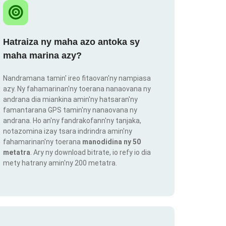
Hatraiza ny maha azo antoka sy
maha marina azy?
Nandramana tamin' ireo fitaovan'ny nampiasa
azy. Ny fahamarinan'ny toerana nanaovana ny
andrana dia miankina amin'ny hatsaran'ny
famantarana GPS tamin'ny nanaovana ny
andrana. Ho an'ny fandrakofann'ny tanjaka,
notazomina izay tsara indrindra amin'ny
fahamarinan'ny toerana
manodidina ny 50
metatra
. Ary ny download bitrate, io refy io dia
mety hatrany amin'ny 200 metatra.