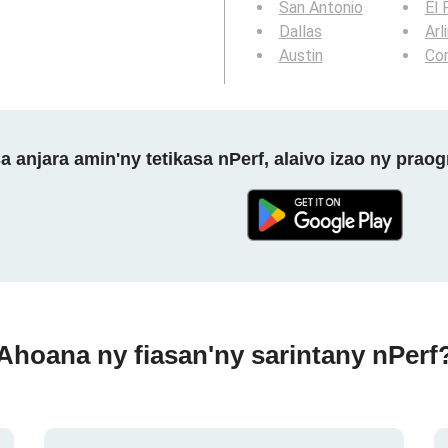
San Antonio
El 
Dallas
Arl
Austin
Cor
a anjara amin'ny tetikasa nPerf, alaivo izao ny prao
Ahoana ny fiasan'ny sarintany nPerf