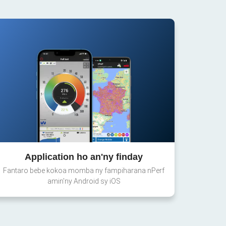
Application ho an'ny finday
Fantaro bebe kokoa momba ny fampiharana nPerf
amin'ny Android sy iOS