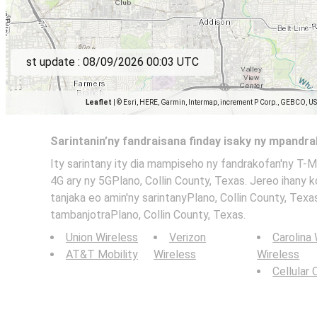
st update :
08/09/2026 00:03 UTC
Leaflet
|
© Esri, HERE, Garmin, Intermap, increment P Corp., GEBCO, U
Sarintanin’ny fandraisana finday isaky ny mpandr
Ity sarintany ity dia mampiseho ny fandrakofan'ny T-Mob
4G ary ny 5GPlano, Collin County, Texas. Jereo ihany k
tanjaka eo amin'ny sarintanyPlano, Collin County, Texa
tambanjotraPlano, Collin County, Texas.
Union Wireless
Verizon
Carolina
AT&T Mobility
Wireless
Wireless
Cellular