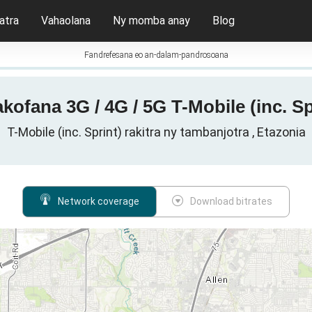
atra
Vahaolana
Ny momba anay
Blog
Fandrefesana eo an-dalam-pandrosoana
kofana 3G / 4G / 5G T-Mobile (inc. Spr
T-Mobile (inc. Sprint) rakitra ny tambanjotra , Etazonia
Network coverage
Download bitrates