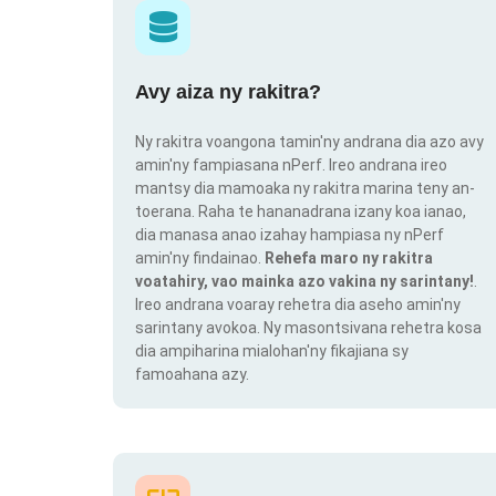
Avy aiza ny rakitra?
Ny rakitra voangona tamin'ny andrana dia azo avy
amin'ny fampiasana nPerf. Ireo andrana ireo
mantsy dia mamoaka ny rakitra marina teny an-
toerana. Raha te hananadrana izany koa ianao,
dia manasa anao izahay hampiasa ny nPerf
amin'ny findainao.
Rehefa maro ny rakitra
voatahiry, vao mainka azo vakina ny sarintany!
.
Ireo andrana voaray rehetra dia aseho amin'ny
sarintany avokoa. Ny masontsivana rehetra kosa
dia ampiharina mialohan'ny fikajiana sy
famoahana azy.