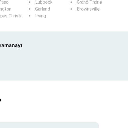
Paso
Lubbock
Grand Prairie
ington
Garland
Brownsville
pus Christi
Irving
gramanay!
?