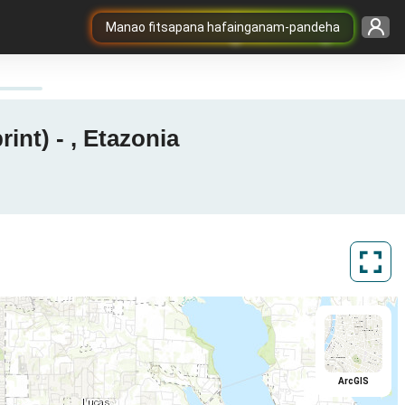
Manao fitsapana hafainganam-pandeha
int) - , Etazonia
ArcGIS