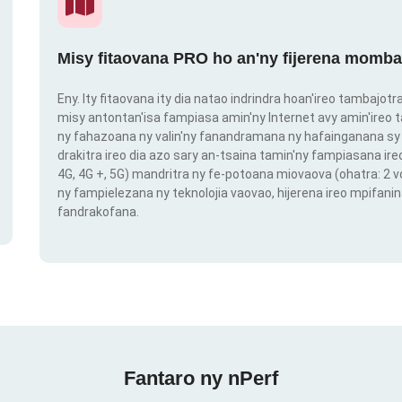
Misy fitaovana PRO ho an'ny fijerena momba
Eny. Ity fitaovana ity dia natao indrindra hoan'ireo tambajot
misy antontan'isa fampiasa amin'ny Internet avy amin'ireo t
ny fahazoana ny valin'ny fanandramana ny hafainganana sy 
drakitra ireo dia azo sary an-tsaina tamin'ny fampiasana ire
4G, 4G +, 5G) mandritra ny fe-potoana miovaova (ohatra: 2
ny fampielezana ny teknolojia vaovao, hijerena ireo mpifanin
fandrakofana.
Fantaro ny nPerf