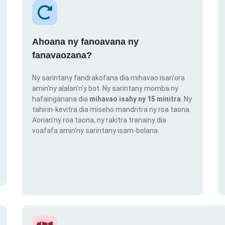
Ahoana ny fanoavana ny
fanavaozana?
Ny sarintany fandrakofana dia mihavao isan'ora
amin'ny alalan'n'y bot. Ny sarintany momba ny
hafainganana dia
mihavao isahy ny 15 minitra
. Ny
tahirin-kevitra dia miseho mandritra ny roa taona.
Aorian'ny roa taona, ny rakitra tranainy dia
voafafa amin'ny sarintany isam-bolana.