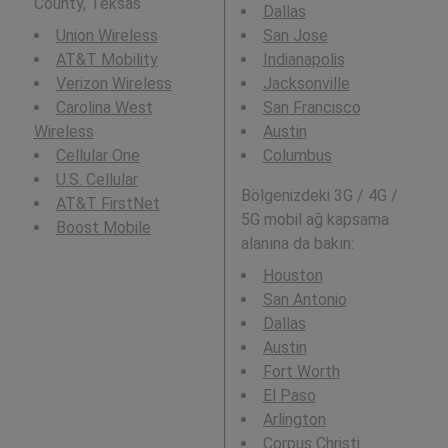
County, Teksas
Dallas
Union Wireless
San Jose
AT&T Mobility
Indianapolis
Verizon Wireless
Jacksonville
Carolina West
San Francisco
Wireless
Austin
Cellular One
Columbus
U.S. Cellular
Bölgenizdeki 3G / 4G /
AT&T FirstNet
5G mobil ağ kapsama
Boost Mobile
alanına da bakın:
Houston
San Antonio
Dallas
Austin
Fort Worth
El Paso
Arlington
Corpus Christi