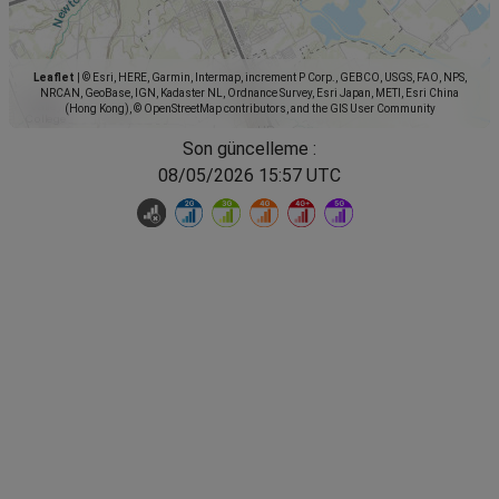
Leaflet
|
© Esri, HERE, Garmin, Intermap, increment P Corp., GEBCO, USGS, FAO, NPS,
NRCAN, GeoBase, IGN, Kadaster NL, Ordnance Survey, Esri Japan, METI, Esri China
(Hong Kong), © OpenStreetMap contributors, and the GIS User Community
Son güncelleme :
08/05/2026 15:57 UTC