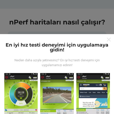
nPerf haritaları nasıl çalışır?
En iyi hız testi deneyimi için uygulamaya
gidin!
Veriler nereden geliyor?
Neden daha azıyla yetinesiniz? En iyi hız testi deneyimi için
uygulamamızı edinin!
Veriler, nPerf uygulamasının kullanıcıları tarafından
gerçekleştirilen testlerden toplanmıştır. Bunlar, gerçek
koşullarda, doğrudan sahada yapılan testlerdir. Siz de
dahil olmak istiyorsanız, tüm yapmanız gereken nPerf
uygulamasını akıllı telefonunuza indirmek.
Ne kadar
fazla veri varsa, haritalar o kadar kapsamlı olur!