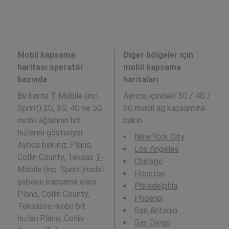
Mobil kapsama
Diğer bölgeler için
haritası operatör
mobil kapsama
bazında
haritaları
Bu harita T-Mobile (inc.
Ayrıca,
içindeki 3G / 4G /
Sprint) 2G, 3G, 4G ve 5G
5G mobil ağ kapsamına
mobil ağlarının bit
bakın :
hızlarını gösteriyor.
New York City
Ayrıca bakınız: Plano,
Los Angeles
Collin County, Teksas
T-
Chicago
Mobile (inc. Sprint)
mobil
Houston
şebeke kapsama alanı
Philadelphia
Plano, Collin County,
Phoenix
Teksasve mobil bit
San Antonio
hızları.Plano, Collin
San Diego