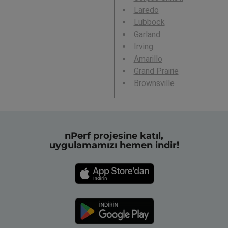
Laredo
Lubbock
Garland
Irving
Amarillo
Grand Prairie
Brownsville
nPerf projesine katıl,
uygulamamızı hemen indir!