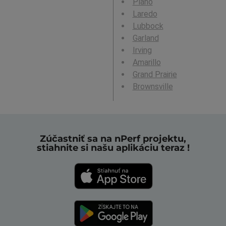
Plano
Laredo
Lubbock
Garland
Irving
Amarillo
Grand Prairie
Brownsville
Zúčastniť sa na nPerf projektu,
stiahnite si našu aplikáciu teraz !