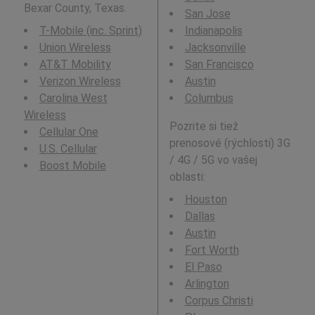
Bexar County, Texas.
San Jose
T-Mobile (inc. Sprint)
Indianapolis
Union Wireless
Jacksonville
AT&T Mobility
San Francisco
Verizon Wireless
Austin
Carolina West
Columbus
Wireless
Pozrite si tiež
Cellular One
prenosové (rýchlosti) 3G
U.S. Cellular
/ 4G / 5G vo vašej
Boost Mobile
oblasti:
Houston
Dallas
Austin
Fort Worth
El Paso
Arlington
Corpus Christi