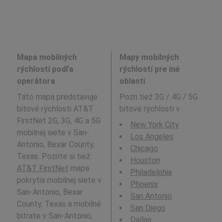
Mapa mobilných
Mapy mobilných
rýchlostí podľa
rýchlostí pre iné
operátora
oblasti
Táto mapa predstavuje
Pozri tiež 3G / 4G / 5G
bitové rýchlosti AT&T
bitové rýchlosti v
:
FirstNet 2G, 3G, 4G a 5G
New York City
mobilnej siete v San-
Los Angeles
Antonio, Bexar County,
Chicago
Texas. Pozrite si tiež:
Houston
AT&T FirstNet
mapa
Philadelphia
pokrytia mobilnej siete v
Phoenix
San-Antonio, Bexar
San Antonio
County, Texas a mobilné
San Diego
bitrate v San-Antonio,
Dallas