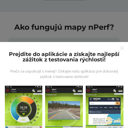
Ako fungujú mapy nPerf?
Prejdite do aplikácie a získajte najlepší
zážitok z testovania rýchlosti!
Odkiaľ pochádzajú údaje?
Prečo sa uspokojiť s menej? Získajte našu aplikáciu pre dokonalý
zážitok z testovania rýchlosti!
Údaje sa zbierajú z testov vykonaných používateľmi
aplikácie nPerf. Sú to testy vykonávané v reálnych
podmienkach priamo v teréne. Ak sa chcete tiež
zapojiť, stačí si do smartfónu stiahnuť aplikáciu nPerf.
Čím viac údajov bude, tým budú mapy
komplexnejšie!