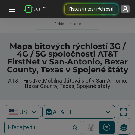
Пspustiť test rýchlosti
Prebieha meranie
Mapa bitových rýchlostí 3G /
4G / 5G spoločnosti AT&T
FirstNet v San-Antonio, Bexar
County, Texas v Spojené štáty
AT&T FirstNetMobilná dátová sieť v San-Antonio,
Bexar County, Texas, Spojené štáty
US
AT&T FirstNet