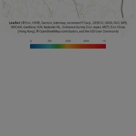
Leaflet
|
© Esri, HERE, Garmin, Intermap, increment P Corp., GEBCO, USGS, FAO, NPS,
NRCAN, GeoBase, IGN, Kadaster NL, Ordnance Survey, Esri Japan, METI, Esri China
(Hong Kong), © OpenStreetMap contributors, and the GIS User Community